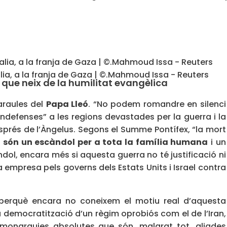
t
lia, a la franja de Gaza | ©.Mahmoud Issa - Reuters
 que neix de la humilitat evangèlica
araules del
Papa Lleó
. “No podem romandre en silenci
defenses” a les regions devastades per la guerra i la
prés de l’Àngelus. Segons el Summe Pontífex, “la mort
s
són un escàndol per a tota la família humana
i un
ndol, encara més si aquesta guerra no té justificació ni
a empresa pels governs dels Estats Units i Israel contra
, perquè encara no coneixem el motiu real d’aquesta
 democratització d’un règim oprobiós com el de l’Iran,
onarquies absolutes que són, malgrat tot, aliades