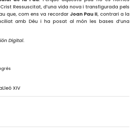
Crist Ressuscitat, d’una vida nova i transfigurada pels
a pau que, com ens va recordar
Joan Pau II
, contrari a la
onciliat amb Déu i ha posat al món les bases d’una
ión Digital
.
ongrés
a
Lleó XIV