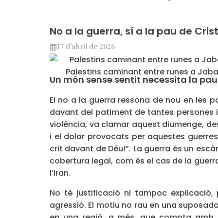
No a la guerra, sí a la pau de Cris
17 d'abril de 2026
Palestins caminant entre runes a Jaba
Un món sense sentit necessita la pau
El no a la guerra ressona de nou en les p
davant del patiment de tantes persones in
violència, va clamar aquest diumenge, des
i el dolor provocats per aquestes guerre
crit davant de Déu!”. La guerra és un escà
cobertura legal, com és el cas de la guerr
l’Iran.
No té justificació ni tampoc explicació
agressió. El motiu no rau en una suposada
en una regió, a més, que compta amb m