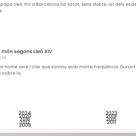
el papa Lleó XIV a Barcelona ha estat, sens dubte, un dels es
s.
el món segons Lleó XIV
2026
 un home serè i clar que somriu amb molta freqüència. Durant
 sobre la
2024
2023
2020
2019
2016
2015
2012
2011
2008