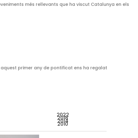
deveniments més rellevants que ha viscut Catalunya en els
 aquest primer any de pontificat ens ha regalat
2022
2018
2014
2010