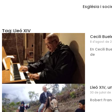
Església i soci
Tag: Lleó XIV
Cecili Buel
8 d'agost de 
En Cecili Bu
de
Lleó XIV, 
30 de juliol de
Robert Franc