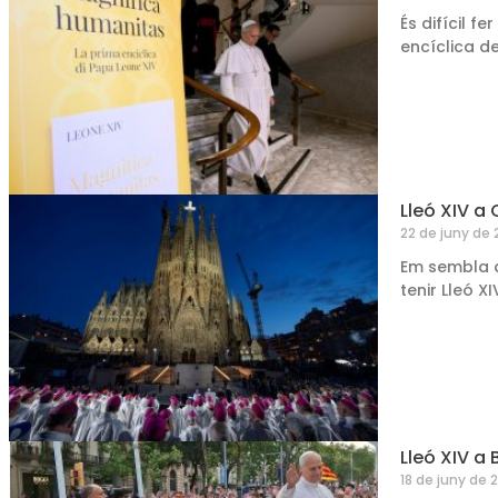
És difícil 
encíclica de
Lleó XIV a 
22 de juny de
Em sembla q
tenir Lleó XI
Lleó XIV a 
18 de juny de 