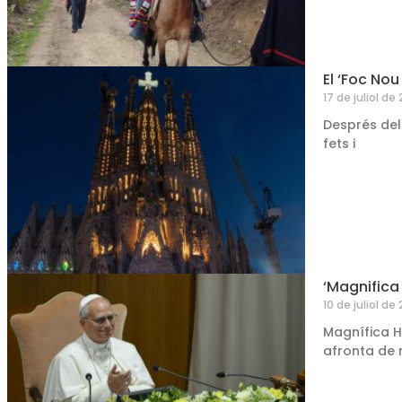
El ‘Foc Nou
17 de juliol de
Després del
fets i
‘Magnifica
10 de juliol de
Magnífica H
afronta de 