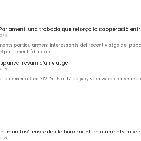
 Parlament: una trobada que reforça la cooperació entre l
2026
ents particularment interessants del recent viatge del papa
l parlament (diputats
 Espanya: resum d’un viatge
 2026
er conèixer a Lleó XIV Del 6 al 12 de juny vam viure una setm
 humanitas’: custodiar la humanitat en moments fosco
 2026