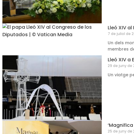
Lleó XIV al
7 de juliol de 
Un dels mom
membres de
Lleó XIV a
29 de juny de
Un viatge p
‘Magnifica
25 de juny de