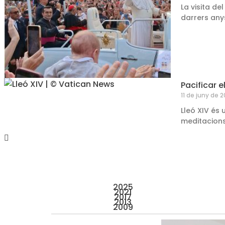
La visita d
darrers any
Pacificar 
11 de juny de 
Lleó XIV és
meditacions
2025
2021
2017
2013
2009