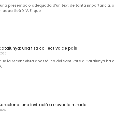
fer una presentació adequada d’un text de tanta importància, 
l papa Lleó XIV. El que
Catalunya: una fita col·lectiva de país
 2026
ue la recent vista apostòlica del Sant Pare a Catalunya ha 
V,
Barcelona: una invitació a elevar la mirada
2026