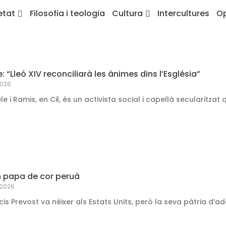
etat
Filosofia i teologia
Cultura
Intercultures
Op
e: “Lleó XIV reconciliarà les ànimes dins l’Església”
2026
ele i Ramis, en Cil, és un activista social i capellà secularit
un papa de cor peruà
 2026
is Prevost va néixer als Estats Units, però la seva pàtria d’ad