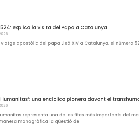
 524’ explica la visita del Papa a Catalunya
 2026
 viatge apostòlic del papa Lleó XIV a Catalunya, el número 5
 Humanitas’: una encíclica pionera davant el transhuman
 2026
umanitas representa una de les fites més importants del mag
manera monogràfica la qüestió de