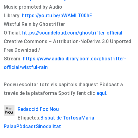
Music promoted by Audio
Library:
https://youtu.be/pWAMlIT00hE
Wistful Rain by Ghostrifter
Official:
https://soundcloud.com/ghostrifter-official
Creative Commons – Attribution-NoDerivs 3.0 Unported
Free Download /
Stream:
https://www.audiolibrary.com.co/ghostrifter-
official/wistful-rain
Podeu escoltar tots els capítols d’aquest Pòdcast a
través de la plataforma Spotify fent clic
aquí
.
Redacció Foc Nou
Etiquetes:
Bisbat de Tortosa
Maria
Palau
Pòdcast
Sinodalitat