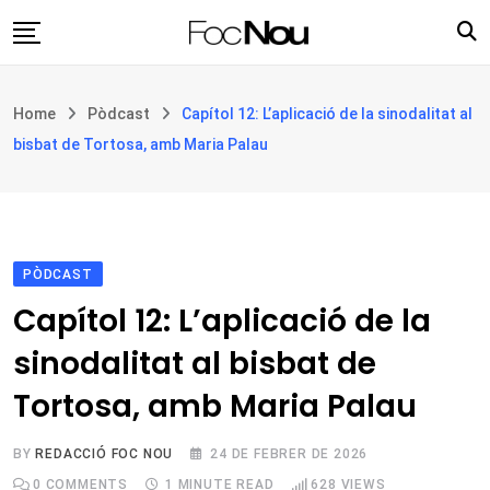
Skip
to
content
Església i societat
Home
Pòdcast
Capítol 12: L’aplicació de la sinodalitat al
Filosofia i teologia
bisbat de Tortosa, amb Maria Palau
Cultura
Intercultures
Opinió
PÒDCAST
Botiga
Capítol 12: L’aplicació de la
sinodalitat al bisbat de
Tortosa, amb Maria Palau
BY
REDACCIÓ FOC NOU
24 DE FEBRER DE 2026
0
COMMENTS
1 MINUTE READ
628
VIEWS