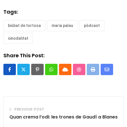
Tags:
bisbat de tortosa
maria palau
pòdcast
sinodalitat
Share This Post:
Pinterest
Whatsapp
Cloud
StumbleUpon
Print
Share
via
Email
PREVIOUS POST
Quan crema l’odi: les trones de Gaudí a Blanes