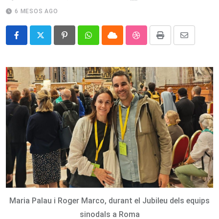
6 MESOS AGO
Pinterest
Whatsapp
Cloud
StumbleUpon
Print
Share
via
Email
Maria Palau i Roger Marco, durant el Jubileu dels equips
sinodals a Roma