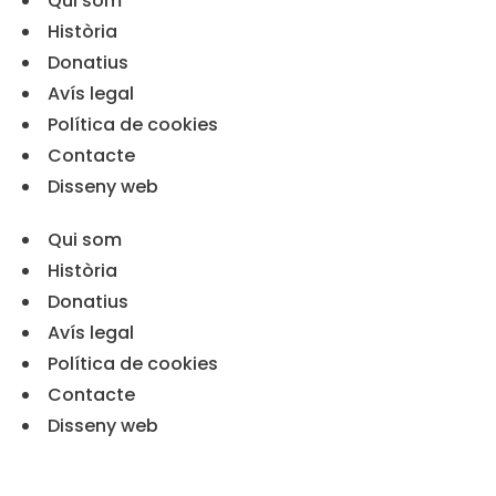
Qui som
í
a
t
t
Història
i
Donatius
c
a
Avís legal
d
e
Política de cookies
p
Contacte
r
i
Disseny web
v
a
c
Qui som
i
Història
t
a
Donatius
t
d
Avís legal
e
Política de cookies
l
'
Contacte
A
v
Disseny web
í
s
L
e