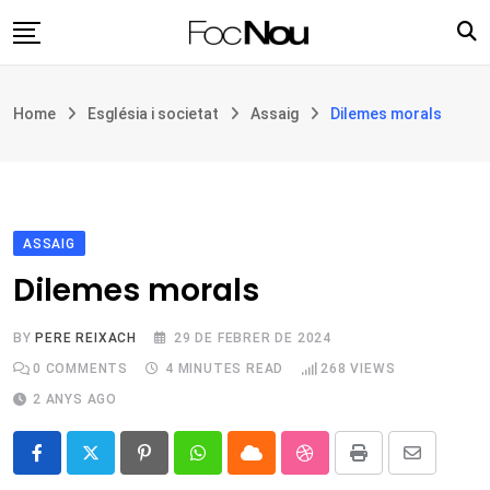
Skip
to
content
Església i societat
Home
Església i societat
Assaig
Dilemes morals
Filosofia i teologia
Cultura
Intercultures
Opinió
ASSAIG
Dilemes morals
Botiga
BY
PERE REIXACH
29 DE FEBRER DE 2024
0
COMMENTS
4 MINUTES READ
268
VIEWS
2 ANYS AGO
Pinterest
Whatsapp
Cloud
StumbleUpon
Print
Share