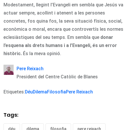
Modestament, llegint l’Evangeli em sembla que Jesús va
actuar sempre, acollint i atenent a les persones
concretes, fos quina fos, la seva situació física, social,
econòmica o moral, encara que controvertís les normes
eclesiàstiques del seu temps. Em sembla que
donar
l’esquena als drets humans i a l’Evangeli, és un error
històric.
És la meva opinió.
Pere Reixach
President del Centre Catòlic de Blanes
Etiquetes:
Déu
Dilema
Filosofia
Pere Reixach
Tags:
déu
dilema
filosofia
pere reixach