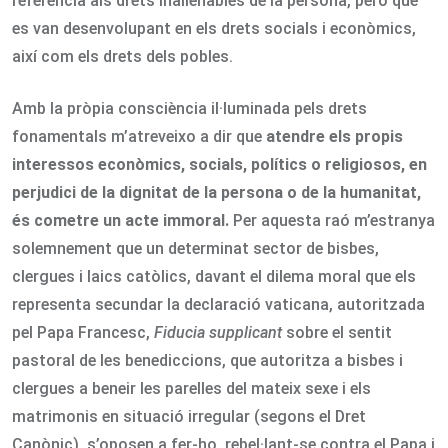
referència als drets inalienables de la persona, però que
es van desenvolupant en els drets socials i econòmics,
així com els drets dels pobles.
Amb la pròpia consciència il·luminada pels drets
fonamentals m’atreveixo a dir que
atendre els propis
interessos econòmics, socials, polítics o religiosos, en
perjudici de la dignitat de la persona o de la humanitat,
és cometre un acte immoral.
Per aquesta raó m’estranya
solemnement que un determinat sector de bisbes,
clergues i laics catòlics, davant el dilema moral que els
representa secundar la declaració vaticana, autoritzada
pel Papa Francesc,
Fiducia supplicant
sobre el sentit
pastoral de les benediccions, que autoritza a bisbes i
clergues a beneir les parelles del mateix sexe i els
matrimonis en situació irregular (segons el Dret
Canònic), s’oposen a fer-ho, rebel·lant-se contra el Papa i