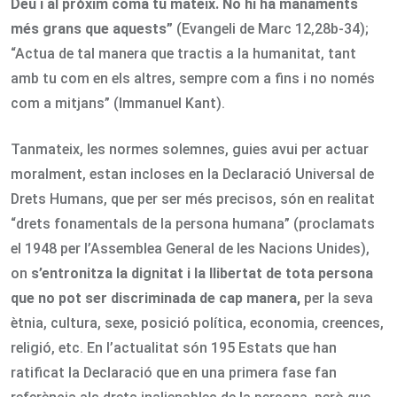
Déu i al pròxim coma tu mateix. No hi ha manaments
més grans que aquests”
(Evangeli de Marc 12,28b-34);
“Actua de tal manera que tractis a la humanitat, tant
amb tu com en els altres, sempre com a fins i no només
com a mitjans” (Immanuel Kant).
Tanmateix, les normes solemnes, guies avui per actuar
moralment, estan incloses en la Declaració Universal de
Drets Humans, que per ser més precisos, són en realitat
“drets fonamentals de la persona humana” (proclamats
el 1948 per l’Assemblea General de les Nacions Unides),
on
s’entronitza la dignitat i la llibertat de tota persona
que no pot ser discriminada de cap manera,
per la seva
ètnia, cultura, sexe, posició política, economia, creences,
religió, etc. En l’actualitat són 195 Estats que han
ratificat la Declaració que en una primera fase fan