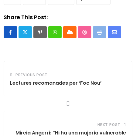
Share This Post:
Pinterest
Whatsapp
Cloud
StumbleUpon
Print
Share
via
Email
PREVIOUS POST
Lectures recomanades per ‘Foc Nou’
NEXT POST
Mireia Angerri: “Hi ha una majoria vulnerable