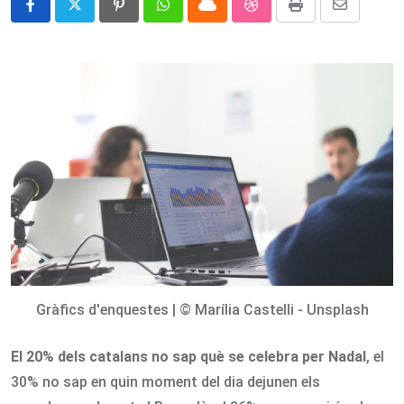
Pinterest
Whatsapp
Cloud
StumbleUpon
Print
Share
via
Email
Gràfics d'enquestes | © Marília Castelli - Unsplash
El 20% dels catalans no sap què se celebra per Nadal
, el
30% no sap en quin moment del dia dejunen els