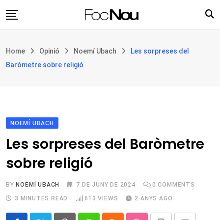
Skip
to
content
Església i societat
Home
Opinió
Noemí Ubach
Les sorpreses del
Filosofia i teologia
Baròmetre sobre religió
Cultura
Intercultures
Opinió
NOEMÍ UBACH
Botiga
Les sorpreses del Baròmetre
sobre religió
BY
NOEMÍ UBACH
7 DE JUNY DE 2024
0
COMMENTS
3 MINUTES READ
613
VIEWS
2 ANYS AGO