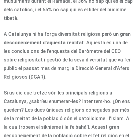
musulmans durant el Ramadà, el 36% no sap qui és el cap
dels catòlics, i el 65% no sap qui és el líder del budisme
tibetà.
A Catalunya hi ha força diversitat religiosa però
un gran
desconeixement d’aquesta realitat
. Aquesta és una de
les conclusions de l’enquesta del Baròmetre del CEO
sobre religiositat i gestió de la seva diversitat que va fer
públic el passat mes de març la Direcció General d’Afers
Religiosos (DGAR).
Si us dic que tretze són les principals religions a
Catalunya, ¿sabríeu enumerar-les? Intentem-ho. ¿On ens
quedem? Les dues úniques religions conegudes per més
de la meitat de la població són el catolicisme i l’islam. A
la cua trobem el sikhisme i la fe bahá’í. Aquest gran
desconeixement de la població sobre el fet religiós en el