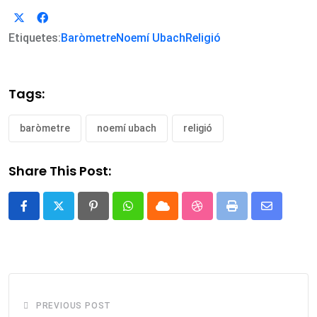
Etiquetes:
Baròmetre
Noemí Ubach
Religió
Tags:
baròmetre
noemí ubach
religió
Share This Post:
Pinterest
Whatsapp
Cloud
StumbleUpon
Print
Share
via
Email
PREVIOUS POST