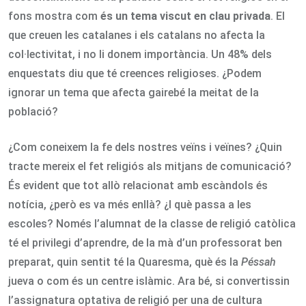
fons mostra com
és un tema viscut en clau privada
. El
que creuen les catalanes i els catalans no afecta la
col·lectivitat, i no li donem importància. Un 48% dels
enquestats diu que té creences religioses. ¿Podem
ignorar un tema que afecta gairebé la meitat de la
població?
¿Com coneixem la fe dels nostres veïns i veïnes? ¿Quin
tracte mereix el fet religiós als mitjans de comunicació?
És evident que tot allò relacionat amb escàndols és
notícia, ¿però es va més enllà? ¿I què passa a les
escoles? Només l’alumnat de la classe de religió catòlica
té el privilegi d’aprendre, de la mà d’un professorat ben
preparat, quin sentit té la Quaresma, què és la
Péssah
jueva o com és un centre islàmic. Ara bé, si convertissin
l’assignatura optativa de religió per una de cultura