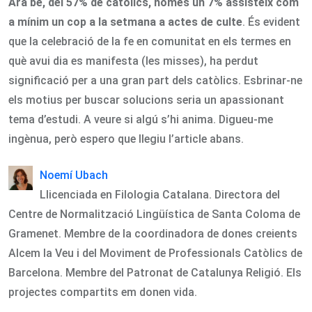
Ara bé, del 57% de catòlics, només un 7% assisteix com
a mínim un cop a la setmana a actes de culte
. És evident
que la celebració de la fe en comunitat en els termes en
què avui dia es manifesta (les misses), ha perdut
significació per a una gran part dels catòlics. Esbrinar-ne
els motius per buscar solucions seria un apassionant
tema d’estudi. A veure si algú s’hi anima. Digueu-me
ingènua, però espero que llegiu l’article abans.
Noemí Ubach
Llicenciada en Filologia Catalana. Directora del
Centre de Normalització Lingüística de Santa Coloma de
Gramenet. Membre de la coordinadora de dones creients
Alcem la Veu i del Moviment de Professionals Catòlics de
Barcelona. Membre del Patronat de Catalunya Religió. Els
projectes compartits em donen vida.