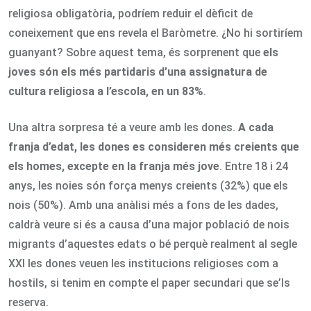
religiosa obligatòria, podríem reduir el dèficit de
coneixement que ens revela el Baròmetre. ¿No hi sortiríem
guanyant? Sobre aquest tema, és sorprenent que
els
joves són els més partidaris d’una assignatura de
cultura religiosa a l’escola, en un 83%
.
Una altra sorpresa té a veure amb les dones.
A cada
franja d’edat, les dones es consideren més creients que
els homes, excepte en la franja més jove
. Entre 18 i 24
anys, les noies són força menys creients (32%) que els
nois (50%). Amb una anàlisi més a fons de les dades,
caldrà veure si és a causa d’una major població de nois
migrants d’aquestes edats o bé perquè realment al segle
XXI les dones veuen les institucions religioses com a
hostils, si tenim en compte el paper secundari que se’ls
reserva.