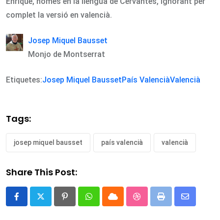
Enrique, només en la llengua de Cervantes, ignorant per
complet la versió en valencià.
Josep Miquel Bausset
Monjo de Montserrat
Etiquetes:
Josep Miquel Bausset
País Valencià
Valencià
Tags:
josep miquel bausset
país valencià
valencià
Share This Post:
Pinterest
Whatsapp
Cloud
StumbleUpon
Print
Share
via