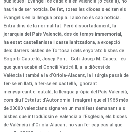
publiqués l’Evangeli de cada dia en valencià (o català), no
hauria de ser notícia. De fet, totes les diòcesis editen els
Evangelis en la llengua pròpia. I això no és cap notícia.
Entra dins de la normalitat. Però dissortadament,
la
jerarquia del País Valencià, des de temps immemorial,
ha estat castellanista i castellanitzadora
, a excepció
dels darrers bisbes de Tortosa i dels enyorats bisbes de
Sogorb-Castelló, Josep Pont i Gol i Josep M. Cases. I és
que quan acabà el Concili Vaticà II, a la diòcesi de
València i també a la d’Oriola-Alacant, la litúrgia passà de
fer-se en llatí, a fer-se en castellà, ignorant i
menyspreant el català, la llengua pròpia del País Valencià,
com diu l’Estatut d’Autonomia. I malgrat que el 1965 més
de 20000 valencians signaren un manifest demanant als
bisbes que introduïssin el valencià a l’Església, els bisbes
de València i d’Oriola-Alacant no van fer cap cas al que