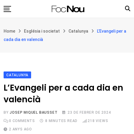
Skip
to
content
Església i societat
Home
Església i societat
Catalunya
L’Evangeli per a
Filosofia i teologia
cada dia en valencià
Cultura
Intercultures
Opinió
CATALUNYA
Botiga
L’Evangeli per a cada dia en
valencià
BY
JOSEP MIQUEL BAUSSET
23 DE FEBRER DE 2024
0
COMMENTS
8 MINUTES READ
218
VIEWS
2 ANYS AGO