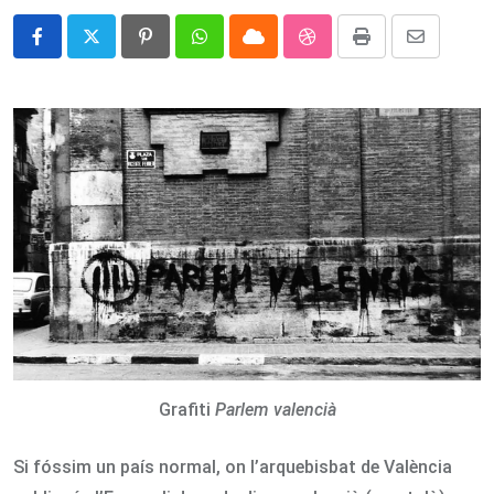
Pinterest
Whatsapp
Cloud
StumbleUpon
Print
Share
via
Email
Grafiti
Parlem valencià
Si fóssim un país normal, on l’arquebisbat de València