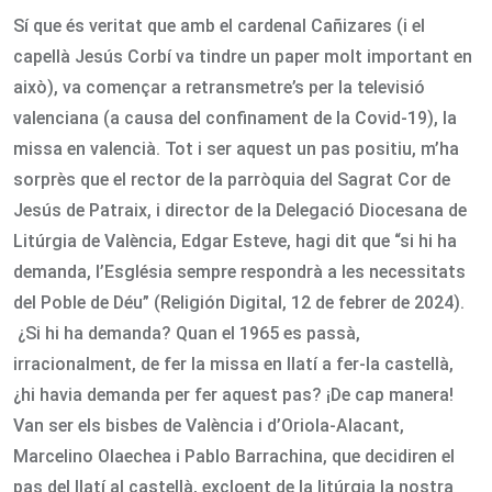
Sí que és veritat que amb el cardenal Cañizares (i el
capellà Jesús Corbí va tindre un paper molt important en
això), va començar a retransmetre’s per la televisió
valenciana (a causa del confinament de la Covid-19), la
missa en valencià. Tot i ser aquest un pas positiu, m’ha
sorprès que el rector de la parròquia del Sagrat Cor de
Jesús de Patraix, i director de la Delegació Diocesana de
Litúrgia de València, Edgar Esteve, hagi dit que “si hi ha
demanda, l’Església sempre respondrà a les necessitats
del Poble de Déu” (Religión Digital, 12 de febrer de 2024).
¿Si hi ha demanda? Quan el 1965 es passà,
irracionalment, de fer la missa en llatí a fer-la castellà,
¿hi havia demanda per fer aquest pas? ¡De cap manera!
Van ser els bisbes de València i d’Oriola-Alacant,
Marcelino Olaechea i Pablo Barrachina, que decidiren el
pas del llatí al castellà, excloent de la litúrgia la nostra