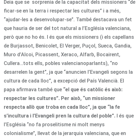
Deia que se sorprenia de la capacitat dels missioners “de
ficar-se en la terra i respectar les cultures” i a més,
“ajudar-les a desenvolupar-se”. També destacava un fet
que hauria de ser del tot natural a l’Església valenciana,
però que no ho és. I és que els missioners (i els capellans
de Burjassot, Benicolet, El Verger, Puçol, Sueca, Gandia,
Muro d’Alcoi, Picassent, Xeraco, Alfarb, Bocairent,
Cullera…tots ells, pobles valencianoparlants), “no
desarrelen la gent”, ja que “anuncien l’Evangeli segons la
cultura de cada lloc”, a excepció del País Valencià. El
papa afirmava també que
“el que és catòlic és això:
respectar les cultures”. Per això, “un missioner
respecta allò que troba en cada lloc”, ja que “la fe
s’incultura i l’Evangeli pren la cultura del poble”.
I és que
l’Església “no fa proselitisme ni molt menys
colonialisme”, llevat de la jerarquia valenciana, que en