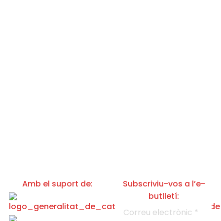
Amb el suport de:
Subscriviu-vos a l’e-
butlletí:
p
C
o
o
l