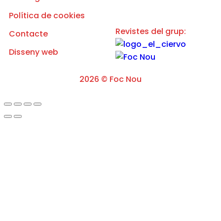
r
i
Política de cookies
v
a
Revistes del grup:
Contacte
c
i
Disseny web
t
a
t
d
2026 © Foc Nou
e
l
'
A
v
í
s
L
e
g
a
l
*