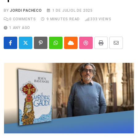
BY
JORDI PACHECO
1 DE JULIOL DE 2025
0
COMMENTS
9 MINUTES READ
333
VIEWS
1 ANY AGO
Pinterest
Whatsapp
Cloud
StumbleUpon
Print
Share
via
Email