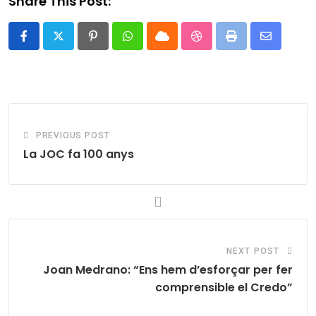
Share This Post:
Pinterest
Whatsapp
Cloud
StumbleUpon
Print
Share
via
Email
PREVIOUS POST
La JOC fa 100 anys
NEXT POST
Joan Medrano: “Ens hem d’esforçar per fer
comprensible el Credo”