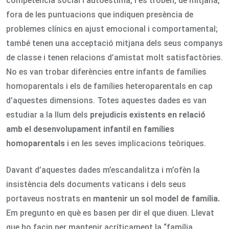
competència social i autoestima, i es troben, de mitjana,
fora de les puntuacions que indiquen presència de
problemes clínics en ajust emocional i comportamental;
també tenen una acceptació mitjana dels seus companys
de classe i tenen relacions d’amistat molt satisfactòries.
No es van trobar diferències entre infants de famílies
homoparentals i els de famílies heteroparentals en cap
d’aquestes dimensions. Totes aquestes dades es van
estudiar a la llum dels
prejudicis existents en relació
amb el desenvolupament infantil en famílies
homoparentals
i en les seves implicacions teòriques.
Davant d’aquestes dades m’escandalitza i m’ofèn la
insistència dels documents vaticans i dels seus
portaveus nostrats en
mantenir un sol model de família.
Em pregunto en què es basen per dir el que diuen. Llevat
que ho facin per mantenir acríticament la “família