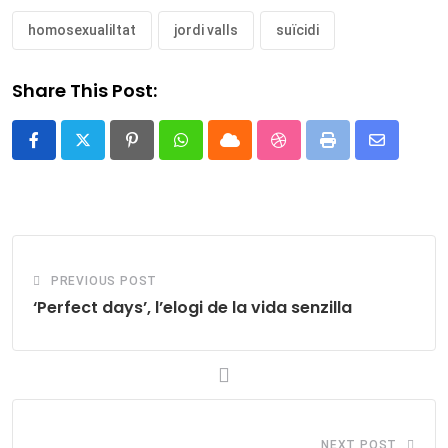
homosexualiltat
jordi valls
suïcidi
Share This Post:
Pinterest
Whatsapp
Cloud
StumbleUpon
Print
Share
via
Email
PREVIOUS POST
‘Perfect days’, l’elogi de la vida senzilla
NEXT POST