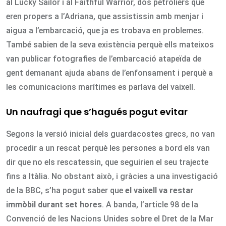
al Lucky Sailor i al Faithful Warrior, dos petroliers que
eren propers a l’Adriana, que assistissin amb menjar i
aigua a l’embarcació, que ja es trobava en problemes.
També sabien de la seva existència perquè ells mateixos
van publicar fotografies de l’embarcació atapeïda de
gent demanant ajuda abans de l’enfonsament i perquè a
les comunicacions marítimes es parlava del vaixell.
Un naufragi que s’hagués pogut evitar
Segons la versió inicial dels guardacostes grecs, no van
procedir a un rescat perquè les persones a bord els van
dir que no els rescatessin, que seguirien el seu trajecte
fins a Itàlia. No obstant això, i gràcies a una investigació
de la BBC, s’ha pogut saber que
el vaixell va restar
immòbil durant set hores
. A banda, l’article 98 de la
Convenció de les Nacions Unides sobre el Dret de la Mar