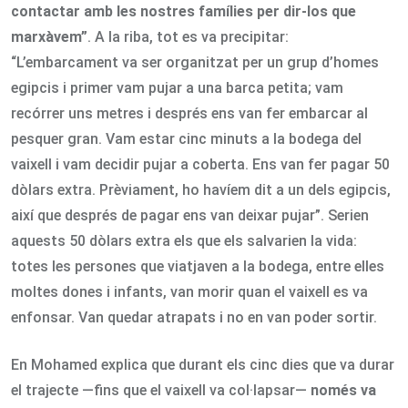
contactar amb les nostres famílies per dir-los que
marxàvem
”
. A la riba, tot es va precipitar:
“L’embarcament va ser organitzat per un grup d’homes
egipcis i primer vam pujar a una barca petita; vam
recórrer uns metres i després ens van fer embarcar al
pesquer gran. Vam estar cinc minuts a la bodega del
vaixell i vam decidir pujar a coberta. Ens van fer pagar 50
dòlars extra. Prèviament, ho havíem dit a un dels egipcis,
així que després de pagar ens van deixar pujar”. Serien
aquests 50 dòlars extra els que els salvarien la vida:
totes les persones que viatjaven a la bodega, entre elles
moltes dones i infants, van morir quan el vaixell es va
enfonsar. Van quedar atrapats i no en van poder sortir.
En Mohamed explica que durant els cinc dies que va durar
el trajecte —fins que el vaixell va col·lapsar—
només va