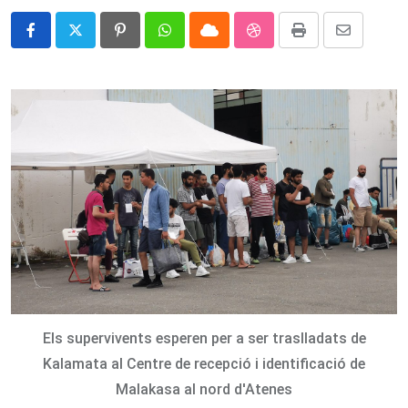
Pinterest
Whatsapp
Cloud
StumbleUpon
Print
Share
via
Email
Els supervivents esperen per a ser traslladats de
Kalamata al Centre de recepció i identificació de
Malakasa al nord d'Atenes