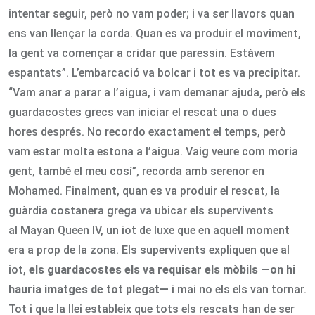
intentar seguir, però no vam poder; i va ser llavors quan
ens van llençar la corda. Quan es va produir el moviment,
la gent va començar a cridar que paressin. Estàvem
espantats”. L’embarcació va bolcar i tot es va precipitar.
“Vam anar a parar a l’aigua, i vam demanar ajuda, però els
guardacostes grecs van iniciar el rescat una o dues
hores després. No recordo exactament el temps, però
vam estar molta estona a l’aigua. Vaig veure com moria
gent, també el meu cosí”, recorda amb serenor en
Mohamed. Finalment, quan es va produir el rescat, la
guàrdia costanera grega va ubicar els supervivents
al Mayan Queen IV, un iot de luxe que en aquell moment
era a prop de la zona. Els supervivents expliquen que al
iot,
els guardacostes els va requisar els mòbils —on hi
hauria imatges de tot plegat—
i mai no els els van tornar.
Tot i que la llei estableix que tots els rescats han de ser