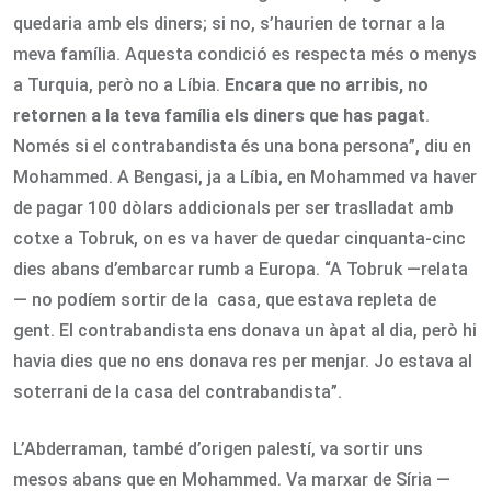
quedaria amb els diners; si no, s’haurien de tornar a la
meva família. Aquesta condició es respecta més o menys
a Turquia, però no a Líbia.
Encara que no arribis, no
retornen a la teva família els diners que has pagat
.
Només si el contrabandista és una bona persona”, diu en
Mohammed. A Bengasi, ja a Líbia, en Mohammed va haver
de pagar 100 dòlars addicionals per ser traslladat amb
cotxe a Tobruk, on es va haver de quedar cinquanta-cinc
dies abans d’embarcar rumb a Europa. “A Tobruk —relata
— no podíem sortir de la casa, que estava repleta de
gent. El contrabandista ens donava un àpat al dia, però hi
havia dies que no ens donava res per menjar. Jo estava al
soterrani de la casa del contrabandista”.
L’Abderraman, també d’origen palestí, va sortir uns
mesos abans que en Mohammed. Va marxar de Síria —