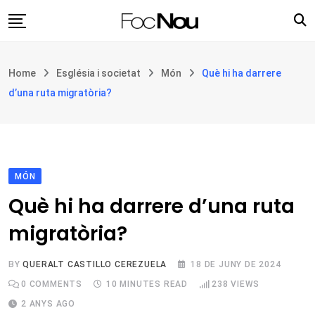
Skip
to
content
Església i societat
Home
Església i societat
Món
Què hi ha darrere
Filosofia i teologia
d’una ruta migratòria?
Cultura
Intercultures
Opinió
MÓN
Botiga
Què hi ha darrere d’una ruta
migratòria?
BY
QUERALT CASTILLO CEREZUELA
18 DE JUNY DE 2024
0
COMMENTS
10 MINUTES READ
238
VIEWS
2 ANYS AGO