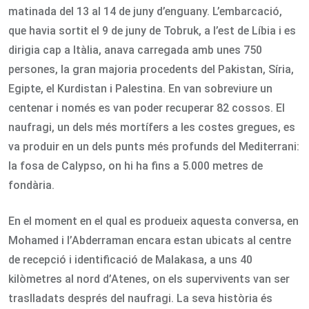
matinada del 13 al 14 de juny d’enguany. L’embarcació,
que havia sortit el 9 de juny de Tobruk, a l’est de Líbia i es
dirigia cap a Itàlia, anava carregada amb unes 750
persones, la gran majoria procedents del Pakistan, Síria,
Egipte, el Kurdistan i Palestina. En van sobreviure un
centenar i només es van poder recuperar 82 cossos. El
naufragi, un dels més mortífers a les costes gregues, es
va produir en un dels punts més profunds del Mediterrani:
la fosa de Calypso, on hi ha fins a 5.000 metres de
fondària.
En el moment en el qual es produeix aquesta conversa, en
Mohamed i l’Abderraman encara estan ubicats al centre
de recepció i identificació de Malakasa, a uns 40
kilòmetres al nord d’Atenes, on els supervivents van ser
traslladats després del naufragi. La seva història és