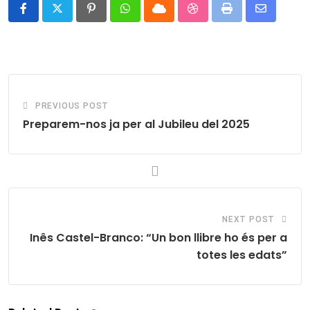
Pinterest
Whatsapp
Cloud
StumbleUpon
Print
Share
via
Email
PREVIOUS POST
Preparem-nos ja per al Jubileu del 2025
NEXT POST
Inês Castel-Branco: “Un bon llibre ho és per a
totes les edats”