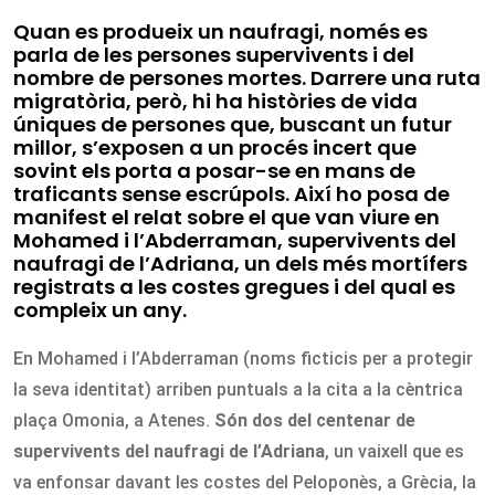
Quan es produeix un naufragi, només es
parla de les persones supervivents i del
nombre de persones mortes. Darrere una ruta
migratòria, però, hi ha històries de vida
úniques de persones que, buscant un futur
millor, s’exposen a un procés incert que
sovint els porta a posar-se en mans de
traficants sense escrúpols. Així ho posa de
manifest el relat sobre el que van viure en
Mohamed i l’Abderraman, supervivents del
naufragi de l’Adriana, un dels més mortífers
registrats a les costes gregues i del qual es
compleix un any.
En Mohamed i l’Abderraman (noms ficticis per a protegir
la seva identitat) arriben puntuals a la cita a la cèntrica
plaça Omonia, a Atenes.
Són dos del centenar de
supervivents del naufragi de l
’Adriana
, un vaixell que es
va enfonsar davant les costes del Peloponès, a Grècia, la