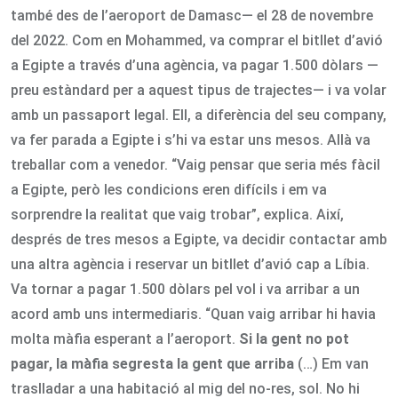
també des de l’aeroport de Damasc— el 28 de novembre
del 2022. Com en Mohammed, va comprar el bitllet d’avió
a Egipte a través d’una agència, va pagar 1.500 dòlars —
preu estàndard per a aquest tipus de trajectes— i va volar
amb un passaport legal. Ell, a diferència del seu company,
va fer parada a Egipte i s’hi va estar uns mesos. Allà va
treballar com a venedor. “Vaig pensar que seria més fàcil
a Egipte, però les condicions eren difícils i em va
sorprendre la realitat que vaig trobar”, explica. Així,
després de tres mesos a Egipte, va decidir contactar amb
una altra agència i reservar un bitllet d’avió cap a Líbia.
Va tornar a pagar 1.500 dòlars pel vol i va arribar a un
acord amb uns intermediaris. “Quan vaig arribar hi havia
molta màfia esperant a l’aeroport.
Si la gent no pot
pagar, la màfia segresta la gent que arriba
(…) Em van
traslladar a una habitació al mig del no-res, sol. No hi