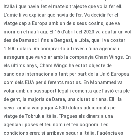
Itàlia i que havia fet el mateix trajecte que volia fer ell.
L’amic li va explicar què havia de fer. Va decidir fer el
viatge cap a Europa amb un dels seus cosins, que va
morir en el naufragi. El 16 d’abril del 2023 va agafar un vol
des de Damasc i fins a Bengasi, a Líbia, que li va costar
1.500 dòlars. Va comprar-lo a través d’una agència i
assegura que va volar amb la companyia Cham Wings. En
els últims anys, Cham Wings ha estat objecte de
sancions internacionals tant per part de la Unió Europea
com dels EUA per diferents motius. En Mohammed va
volar amb un passaport legal i comenta que l’avió era ple
de gent, la majoria de Daraa, una ciutat siriana. Ell i la
seva família van pagar 4.500 dòlars addicionals pel
viatge de Tobruk a Itàlia. “Pagues els diners a una
agència i poses el teu nom i el teu cognom. Les
condicions eren: si arribava segur a Itàlia, l’agència es