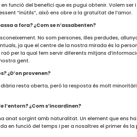
en funció del benefici que es pugui obtenir. Volem ser i
essent “inútils”, això ens obre a la gratuïtat de l’amor.
 passa a fora? ¿Com se n’assabenten?
sconeixement. No som persones, illes perdudes, allunya
als, ja que el centre de la nostra mirada és la persona
, raó per la qual fem servir diferents mitjans d’informac
 nostra gent.
sos? ¿D’on provenen?
a diària resta oberta, però la resposta és molt minorità
de l’entorn? ¿Com s’incardinen?
a ha anat sorgint amb naturalitat. Un element que ens 
a en funció del temps i per a nosaltres el primer és la 