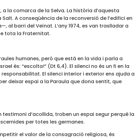
 a la comarca de la Selva. La història d’aquesta
 Salt. A conseqüència de la reconversió de l’edifici en
 al barri del Veïnat. L’any 1974, es van traslladar a
 tota la Fraternitat.
raules humanes, però que està en la vida i parla a
el és: “escolta!” (Dt 6,4). El silenci no és un fi en la
responsabilitat. El silenci interior i exterior ens ajuda a
er deixar espai a la Paraula que dona sentit, que
 testimoni d’acollida, troben un espai segur perquè la
discernides per totes les germanes.
petitir el valor de la consagració religiosa, és