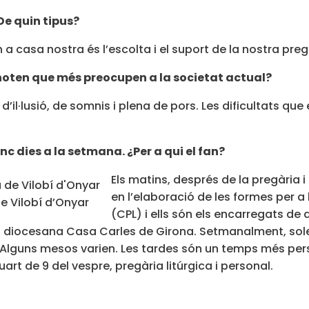
De quin tipus?
 casa nostra és l’escolta i el suport de la nostra preg
noten que més preocupen a la societat actual?
·lusió, de somnis i plena de pors. Les dificultats que e
nc dies a la setmana. ¿Per a qui el fan?
Els matins, després de la pregària i
en l’elaboració de les formes per a 
e Vilobí d’Onyar
(CPL) i ells són els encarregats de
ria diocesana Casa Carles de Girona. Setmanalment, solen
Alguns mesos varien. Les tardes són un temps més perso
uart de 9 del vespre, pregària litúrgica i personal.