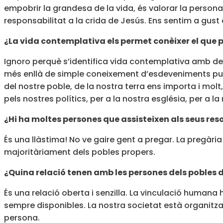
empobrir la grandesa de la vida, és valorar la persona 
responsabilitat a la crida de Jesús. Ens sentim a gust 
¿La vida contemplativa els permet conèixer el que
Ignoro perquè s’identifica vida contemplativa amb de
més enllà de simple coneixement d’esdeveniments puntu
del nostre poble, de la nostra terra ens importa i molt
pels nostres polítics, per a la nostra església, per a la
¿Hi ha moltes persones que assisteixen als seus re
És una llàstima! No ve gaire gent a pregar. La pregàri
majoritàriament dels pobles propers.
¿Quina relació tenen amb les persones dels pobles 
És una relació oberta i senzilla. La vinculació human
sempre disponibles. La nostra societat està organitzad
persona.