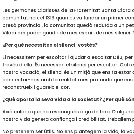
Les germanes Clarisses de la Fraternitat Santa Clara 
comunitat neix el 1319 quan es va fundar un primer conv
presó provincial, la comunitat quedà reduïda a un petit
Vilobí per poder gaudir de més espai i de més silenci
¿Per què necessiten el silenci, vostès?
El necessitem per escoltar i ajudar a escoltar Déu, p
través d’ella. És necessari el silenci per escoltar. Cal 
nostra vocació, el silenci és un mitjà que ens fa estar at
connectar-nos amb la realitat més profunda que ens hab
reconstrueix i guareix el cor.
¿Què aporta la seva vida a la societat? ¿Per què són
Això caldria que ho respongués algú de fora. D’alguna
nostra vida genera confiança i credibilitat, treballem
No pretenem ser útils. No ens plantegem la vida, la voc