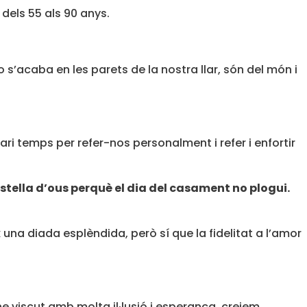
dels 55 als 90 anys.
 s’acaba en les parets de la nostra llar, són del món i
ri temps per refer-nos personalment i refer i enfortir
istella d’ous perquè el dia del casament no plogui.
 una diada esplèndida, però sí que la fidelitat a l’amor
e viscut amb molta il·lusió i esperança, creiem