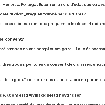
 Menorca, Portugal. Estem en un arc d’edat que va des 
ores al dia? ¿Preguen també per als altres?
 hores diàries. I tant que preguem pels altres! El món no
 del convent?
 Però tampoc no ens compliquem gaire. Sí que és necessa
, dies abans, porta en un convent de clarisses, una c
os de la gratuïtat. Portar ous a santa Clara no garanteix
ode. ¿Com està vivint aquesta nova fase?
 segona sessió del mes d’octubre. Tot aquest temps l’h