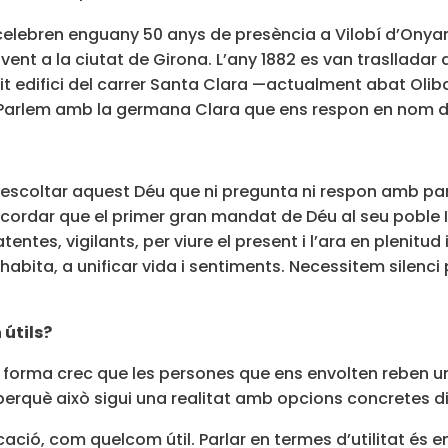
celebren enguany 50 anys de presència a Vilobí d’Onyar,
ent a la ciutat de Girona. L’any 1882 es van traslladar a
 edifici del carrer Santa Clara —actualment abat Oliba—,
. Parlem amb la germana Clara que ens respon en nom de
er escoltar aquest Déu que ni pregunta ni respon amb pa
recordar que el primer gran mandat de Déu al seu poble Isra
entes, vigilants, per viure el present i l’ara en plenitud i 
ita, a unificar vida i sentiments. Necessitem silenci p
 útils?
 forma crec que les persones que ens envolten reben un
 perquè això sigui una realitat amb opcions concretes 
ació, com quelcom útil. Parlar en termes d’utilitat és em