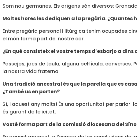
Som nou germanes. Els orígens són diversos: Granada,
Moltes hores les dediquen a la pregària. ¿Quantes h
Entre pregària personal i litúrgica tenim ocupades cinc
el món forma part del nostre cor.
¿En què consisteix el vostre temps d’esbarjo a dins
Passejos, jocs de taula, alguna pel·lícula, converses.
la nostra vida fraterna.
Una tradició ancestral és que la parella que es casa
¿També us en porten?
Sí, i aquest any molts! És una oportunitat per parlar-l
és garant de felicitat.
Vostè forma part de la comissió diocesana del Sín
En aquest moment, a l’espera de les conclusions de la