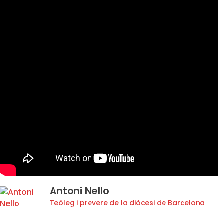
Antoni Nello
Teòleg i prevere de la diòcesi de Barcelona