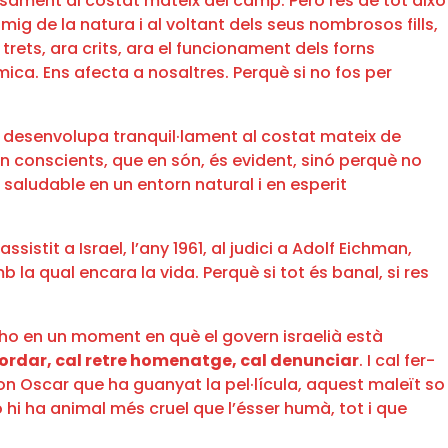
sament al costat mateix del camp. Però res de tot això
enmig de la natura i al voltant dels seus nombrosos fills,
rets, ara crits, ara el funcionament dels forns
ica. Ens afecta a nosaltres. Perquè si no fos per
 desenvolupa tranquil·lament al costat mateix de
n conscients, que en són, és evident, sinó perquè no
saludable en un entorn natural i en esperit
sistit a Israel, l’any 1961, al judici a Adolf Eichman,
mb la qual encara la vida. Perquè si tot és banal, si res
r-ho en un moment en què el govern israelià està
ordar, cal retre homenatge, cal denunciar
. I cal fer-
on Oscar que ha guanyat la pel·lícula, aquest maleït so
hi ha animal més cruel que l’ésser humà, tot i que