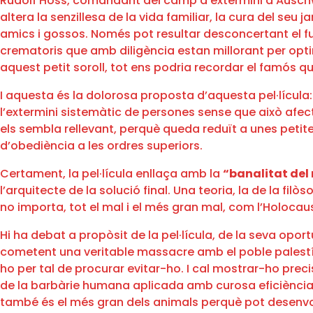
Rudolf Höss, comandant del camp d’extermini d’Auschwit
altera la senzillesa de la vida familiar, la cura del seu j
amics i gossos. Només pot resultar desconcertant el fu
crematoris que amb diligència estan millorant per optimi
aquest petit soroll, tot ens podria recordar el famós 
I aquesta és la dolorosa proposta d’aquesta pel·lícula:
l’extermini sistemàtic de persones sense que això afect
els sembla rellevant, perquè queda reduït a unes petite
d’obediència a les ordres superiors.
Certament, la pel·lícula enllaça amb la
“banalitat del
l’arquitecte de la solució final. Una teoria, la de la filò
no importa, tot el mal i el més gran mal, com l’Holocaus
Hi ha debat a propòsit de la pel·lícula, de la seva opo
cometent una veritable massacre amb el poble palestí 
ho per tal de procurar evitar-ho. I cal mostrar-ho prec
de la barbàrie humana aplicada amb curosa eficiència 
també és el més gran dels animals perquè pot desenvolu