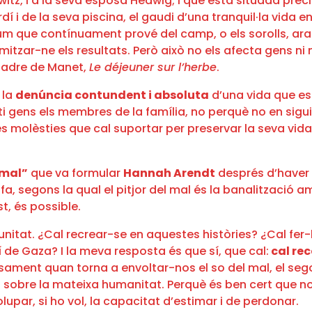
z, i a la seva esposa Hedwig; i que està situada preci
ardí i de la seva piscina, el gaudi d’una tranquil·la vida 
m que contínuament prové del camp, o els sorolls, ara t
tzar-ne els resultats. Però això no els afecta gens ni m
quadre de Manet,
Le déjeuner sur l’herbe
.
 la
denúncia contundent i absoluta
d’una vida que es
i gens els membres de la família, no perquè no en sigui
s molèsties que cal suportar per preservar la seva vida 
 mal”
que va formular
Hannah Arendt
després d’haver as
sofa, segons la qual el pitjor del mal és la banalització a
t, és possible.
rtunitat. ¿Cal recrear-se en aquestes històries? ¿Cal fe
de Gaza? I la meva resposta és que sí, que cal:
cal rec
isament quan torna a envoltar-nos el so del mal, el seg
sobre la mateixa humanitat. Perquè és ben cert que no 
par, si ho vol, la capacitat d’estimar i de perdonar.