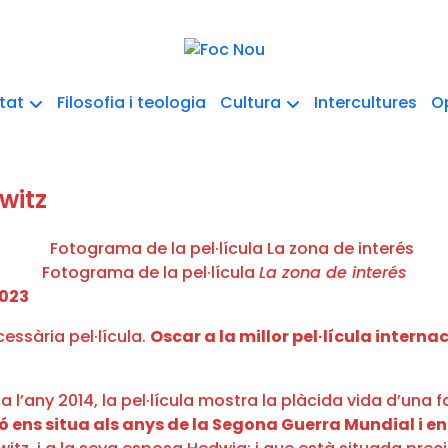
etat
Filosofia i teologia
Cultura
Intercultures
O
witz
Fotograma de la pel·lícula
La zona de interés
2023
essària pel·lícula.
Oscar a la millor pel·lícula interna
a l’any 2014, la pel·lícula mostra la plàcida vida d’una
ó ens situa als anys de la Segona Guerra Mundial i en