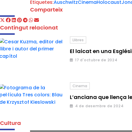
Etiquetes:
Auschwitz
Cinema
Holocaust
Jon
Comparteix
Contingut relacionat
Llibres
El laicat en una Esglés
17 d'octubre de 2024
Cinema
L’anciana que llença l
4 de desembre de 2024
Cultura