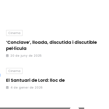
Cinema
‘Conclave’, lloada, discutida i discutible
pel·lícula
20 de juny de 2025
Cinema
El Santuari de Lord: lloc de
4 de gener de 2026