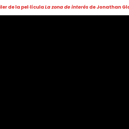
ler de la pel·lícula
La zona de interés
de Jonathan Gl