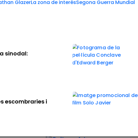
athan Glazer
La zona de interés
Segona Guerra Mundial
ia sinodal:
es escombraries i