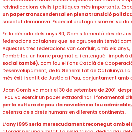
reivindicacions civils i polítiques més importants. Esp
un paper transcendental en plena transició polític
societat demanava. Especial protagonisme es va dona
En la dècada dels anys 80, Gomis fomentà des de Justí
federacions catalanes que les agrupessin temàticamen
Aquestes tres federacions van confluir, amb els anys,
També fou un home pragmàtic, i entengué i impulsà de
social també)
, com fou el Fons Català de Cooperació
Desenvolupament, de la Generalitat de Catalunya. La 
més èxit i sentit de Justícia i Pau, conjuntament amb
Joan Gomis va morir el 30 de setembre de 2001, despr
i Pau va exercir un paper extraordinari i fonamental d
per la cultura de pau i la noviolència fou admirable,
defensa dels drets humans en diferents continents.
L’any 1995 seria merescudament reconegut amb el P
atorgar per unanimitat. La seva tasca, dedicada i deter