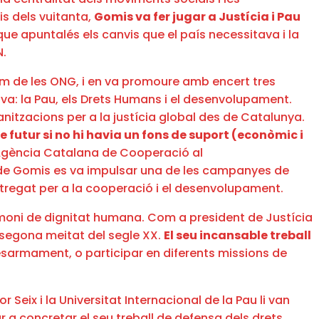
is dels vuitanta,
Gomis va fer jugar a Justícia i Pau
 que apuntalés els canvis que el país necessitava i la
N.
oom de les ONG, i en va promoure amb encert tres
a: la Pau, els Drets Humans i el desenvolupament.
nitzacions per a la justícia global des de Catalunya.
re futur si no hi havia un fons de suport (econòmic i
l’Agència Catalana de Cooperació al
a de Gomis es va impulsar una de les campanyes de
ntregat per a la cooperació i el desenvolupament.
imoni de dignitat humana. Com a president de Justícia
a segona meitat del segle XX.
El seu incansable treball
esarmament, o participar en diferents missions de
or Seix i la Universitat Internacional de la Pau li van
ar a concretar el seu treball de defensa dels drets