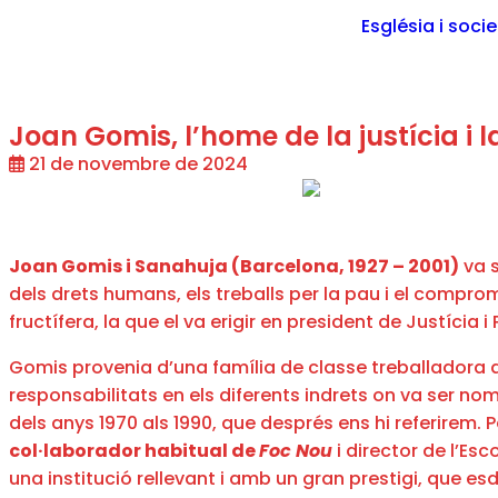
Església i soci
Joan Gomis, l’home de la justícia i 
21 de novembre de 2024
Joan Gomis i Sanahuja (Barcelona, 1927 – 2001)
va s
dels drets humans, els treballs per la pau i el compro
fructífera, la que el va erigir en president de Justíci
Gomis provenia d’una família de classe treballadora a
responsabilitats en els diferents indrets on va ser no
dels anys 1970 als 1990, que després ens hi referirem
col·laborador habitual de
Foc Nou
i director de l’Es
una institució rellevant i amb un gran prestigi, que es