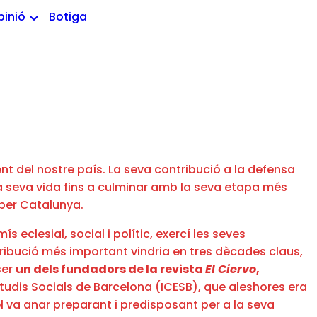
pinió
Botiga
nt del nostre país. La seva contribució a la defensa
 la seva vida fins a culminar amb la seva etapa més
s per Catalunya.
clesial, social i polític, exercí les seves
ntribució més important vindria en tres dècades claus,
ser
un dels fundadors de la revista
El Ciervo
,
’Estudis Socials de Barcelona (ICESB), que aleshores era
el va anar preparant i predisposant per a la seva