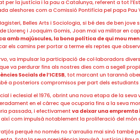
er la justícia i la pau a Catalunya, referent a tot l’Est
da aleshores com a Comissió Pontifícia pel papa Pau V
isteri, Belles Arts i Sociologia, si bé des de ben jove s
 de Llorenç i Joaquim Gomis, Joan mai va militar en cap
ica amb majúscules, la bona política de qui mou ment
ar els camins per portar a terme els reptes que observa
rvo
, va impulsar la participació de col·laboradors diver
ue va perdurar fins als nostres dies com a segell propi 
iències Socials de l’ICESB
, tot marcant un tarannà ober
bé a posteriors compromisos per part dels estudiants o
al i eclesial el 1976, obrint una nova etapa de la seva v
eradament en el càrrec que ocuparia fins a la seva mort l’
túria passada, i efectivament
va deixar una empremta i
així com impulsà notablement la proliferació del món 
oratjós perquè no només no s’arraulia mai sinó també p
nta. Sota la seva presidència impulsà Justícia i Pau a l