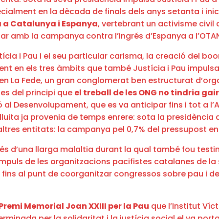
ecialment en la dècada de finals dels anys setanta i inic
a a Catalunya i Espanya
, vertebrant un activisme civil
r amb la campanya contra l’ingrés d’Espanya a l’OTA
cia i Pau i el seu particular carisma, la creació del b
t en els tres àmbits que també Justícia i Pau impulsav
 en La Fede, un gran conglomerat ben estructurat d’orga
s del principi que
el treball de les ONG no tindria gai
 al Desenvolupament, que es va anticipar fins i tot a 
lluita ja provenia de temps enrere: sota la presidènci
 altres entitats: la campanya pel 0,7% del pressupost e
és d’una llarga malaltia durant la qual també fou test
’impuls de les organitzacions pacifistes catalanes de l
fins al punt de coorganitzar congressos sobre pau i d
remi Memorial Joan XXIII per la Pau
que l’Institut Víct
minada per la solidaritat i la justícia social el va port