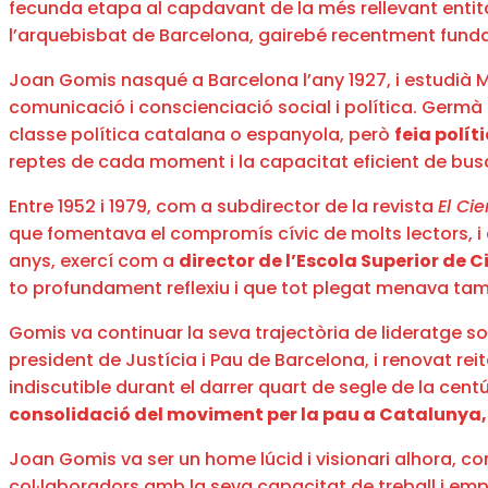
fecunda etapa al capdavant de la més rellevant entitat p
l’arquebisbat de Barcelona, gairebé recentment funda
Joan Gomis nasqué a Barcelona l’any 1927, i estudià Mag
comunicació i conscienciació social i política. Germà
classe política catalana o espanyola, però
feia polít
reptes de cada moment i la capacitat eficient de busc
Entre 1952 i 1979, com a subdirector de la revista
El Cie
que fomentava el compromís cívic de molts lectors, i q
anys, exercí com a
director de l’Escola Superior de C
to profundament reflexiu i que tot plegat menava tam
Gomis va continuar la seva trajectòria de lideratge soci
president de Justícia i Pau de Barcelona, i renovat reit
indiscutible durant el darrer quart de segle de la cen
consolidació del moviment per la pau a Catalunya,
Joan Gomis va ser un home lúcid i visionari alhora, c
col·laboradors amb la seva capacitat de treball i empe