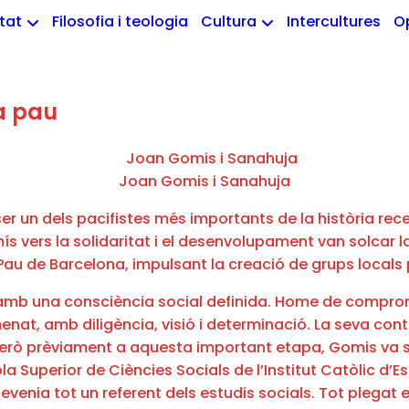
etat
Filosofia i teologia
Cultura
Intercultures
O
la pau
Joan Gomis i Sanahuja
er un dels pacifistes més importants de la història rece
mís vers la solidaritat i el desenvolupament van solcar
a i Pau de Barcelona, impulsant la creació de grups local
mb una consciència social definida. Home de compromís e
menat, amb diligència, visió i determinació. La seva co
. Però prèviament a aquesta important etapa, Gomis va 
cola Superior de Ciències Socials de l’Institut Catòlic d
devenia tot un referent dels estudis socials. Tot plegat 