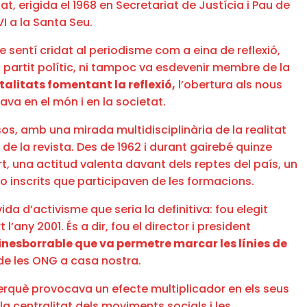
at, erigida el 1968 en Secretariat de Justícia i Pau de
I a la Santa Seu.
e sentí cridat al periodisme com a eina de reflexió,
 partit polític, ni tampoc va esdevenir membre de la
alitats fomentant la reflexió,
l’obertura als nous
va en el món i en la societat.
sos, amb una mirada multidisciplinària de la realitat
de la revista. Des de 1962 i durant gairebé quinze
t, una actitud valenta davant dels reptes del país, un
 inscrits que participaven de les formacions.
ida d’activisme que seria la definitiva: fou elegit
any 2001. És a dir, fou el director i president
nesborrable que va permetre marcar les línies de
de les ONG a casa nostra.
erquè provocava un efecte multiplicador en els seus
a centralitat dels moviments socials i les