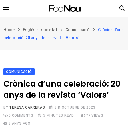
Skip
to
content
Església i societat
Home
Església i societat
Comunicació
Crònica d’una
Filosofia i teologia
celebració: 20 anys de la revista ‘Valors’
Cultura
Intercultures
Opinió
COMUNICACIÓ
Botiga
Crònica d’una celebració: 20
anys de la revista ‘Valors’
BY
TERESA CARRERAS
3 D'OCTUBRE DE 2023
0
COMMENTS
5 MINUTES READ
677
VIEWS
3 ANYS AGO