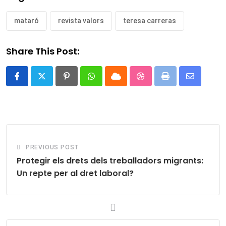
mataró
revista valors
teresa carreras
Share This Post:
Pinterest
Whatsapp
Cloud
StumbleUpon
Print
Share
via
Email
PREVIOUS POST
Protegir els drets dels treballadors migrants:
Un repte per al dret laboral?