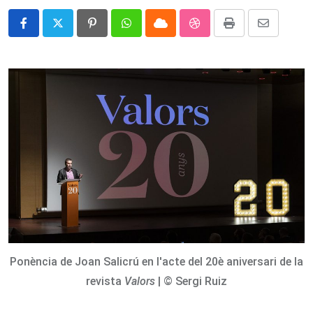
Pinterest
Whatsapp
Cloud
StumbleUpon
Print
Share
via
Email
Ponència de Joan Salicrú en l'acte del 20è aniversari de la
revista
Valors
| © Sergi Ruiz