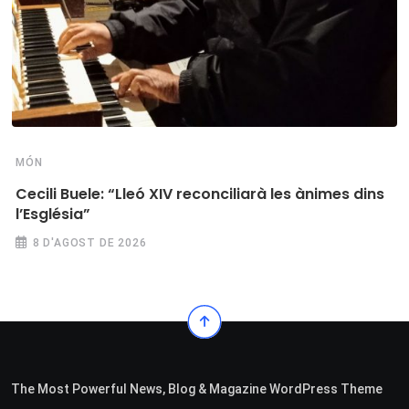
MÓN
Cecili Buele: “Lleó XIV reconciliarà les ànimes dins
l’Església”
8 D'AGOST DE 2026
The Most Powerful News, Blog & Magazine WordPress Theme