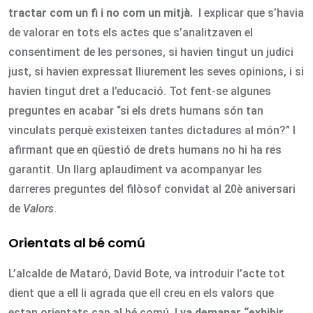
tractar com un fi i no com un mitjà.
I explicar que s’havia
de valorar en tots els actes que s’analitzaven el
consentiment de les persones, si havien tingut un judici
just, si havien expressat lliurement les seves opinions, i si
havien tingut dret a l’educació. Tot fent-se algunes
preguntes en acabar “si els drets humans són tan
vinculats perquè existeixen tantes dictadures al món?” I
afirmant que en qüestió de drets humans no hi ha res
garantit. Un llarg aplaudiment va acompanyar les
darreres preguntes del filòsof convidat al 20è aniversari
de
Valors
.
Orientats al bé comú
L’alcalde de Mataró, David Bote, va introduir l’acte tot
dient que a ell li agrada que ell creu en els valors que
estan orientats cap al bé comú. I
va demanar “exhibir