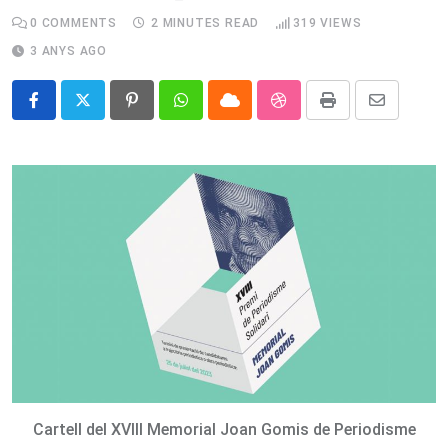
0
COMMENTS
2 MINUTES READ
319
VIEWS
3 ANYS AGO
Pinterest
Whatsapp
Cloud
StumbleUpon
Print
Share
via
Email
Cartell del XVIII Memorial Joan Gomis de Periodisme