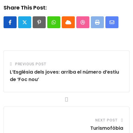
Share This Post:
Pinterest
Whatsapp
Cloud
StumbleUpon
Print
Share
via
Email
PREVIOUS POST
L’Església dels joves: arriba el número d’estiu
de ‘Foc nou’
NEXT POST
Turismofòbia