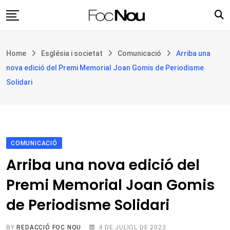
Skip
to
content
Església i societat
Home
Església i societat
Comunicació
Arriba una
Filosofia i teologia
nova edició del Premi Memorial Joan Gomis de Periodisme
Cultura
Solidari
Intercultures
Opinió
Botiga
COMUNICACIÓ
Arriba una nova edició del
Premi Memorial Joan Gomis
de Periodisme Solidari
BY
REDACCIÓ FOC NOU
4 DE JULIOL DE 2023