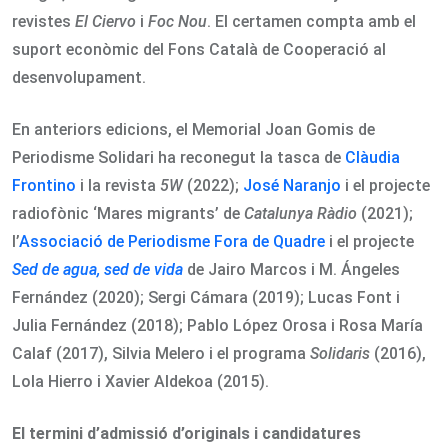
revistes
El Ciervo
i
Foc Nou
. El certamen compta amb el
suport econòmic del Fons Català de Cooperació al
desenvolupament.
En anteriors edicions, el Memorial Joan Gomis de
Periodisme Solidari ha reconegut la tasca de
Clàudia
Frontino
i la revista
5W
(2022);
José Naranjo
i el projecte
radiofònic ‘Mares migrants’ de
Catalunya Ràdio
(2021);
l’
Associació de Periodisme Fora de Quadre
i el projecte
Sed de agua, sed de vida
de Jairo Marcos i M. Ángeles
Fernández (2020); Sergi Cámara (2019); Lucas Font i
Julia Fernández (2018); Pablo López Orosa i Rosa María
Calaf (2017), Silvia Melero i el programa
Solidaris
(2016),
Lola Hierro i Xavier Aldekoa (2015).
El termini d’admissió d’originals i candidatures