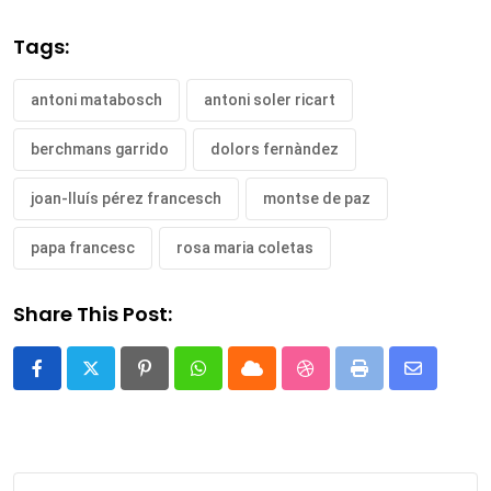
Tags:
antoni matabosch
antoni soler ricart
berchmans garrido
dolors fernàndez
joan-lluís pérez francesch
montse de paz
papa francesc
rosa maria coletas
Share This Post:
Pinterest
Whatsapp
Cloud
StumbleUpon
Print
Share
via
Email