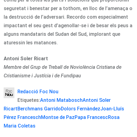
seguretat i benestar per a tothom, en lloc de l’amenaça o
la destrucció de l’adversari. Recordo com especialment
impactant el seu gest d’agenollar-se i de besar els peus a
alguns mandataris del Sudan del Sud, implorant que
aturessin les matances.
Antoni Soler Ricart
Membre del Grup de Treball de Noviolència Cristiana de
Cristianisme i Justícia i de Fundipau
Redacció Foc Nou
Etiquetes:
Antoni Matabosch
Antoni Soler
Ricart
Berchmans Garrido
Dolors Fernàndez
Joan-Lluís
Pérez Francesch
Montse de Paz
Papa Francesc
Rosa
Maria Coletas