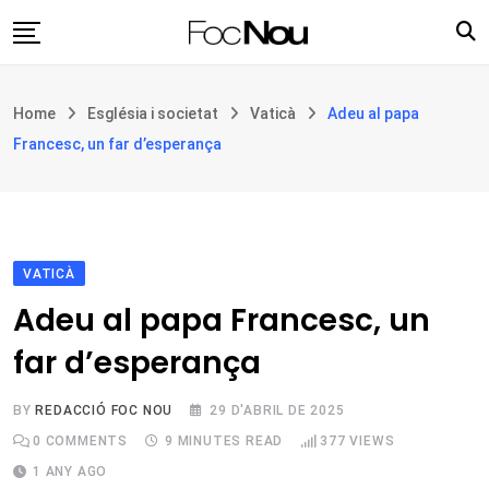
Skip
to
content
Església i societat
Home
Església i societat
Vaticà
Adeu al papa
Filosofia i teologia
Francesc, un far d’esperança
Cultura
Intercultures
Opinió
VATICÀ
Botiga
Adeu al papa Francesc, un
far d’esperança
BY
REDACCIÓ FOC NOU
29 D'ABRIL DE 2025
0
COMMENTS
9 MINUTES READ
377
VIEWS
1 ANY AGO