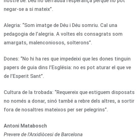
nostre bé. Déu no defrauda l’esperança perquè no pot
negar-se a si mateix”.
Alegria: “Som imatge de Déu i Déu somriu. Cal una
pedagogia de l’alegria. A voltes els consagrats som
amargats, malenconiosos, solterons”.
Dones: “No hi ha res que impedeixi que les dones tinguin
papers de guia dins l’Església: no es pot aturar el que ve
de l’Esperit Sant”.
Cultura de la trobada: “Requereix que estiguem disposats
no només a donar, sinó també a rebre dels altres, a sortir
fora de nosaltres mateixos per ser pelegrins”.
Antoni Matabosch
Prevere de l’Arxidiòcesi de Barcelona