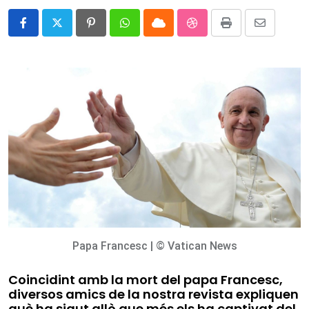
Pinterest
Whatsapp
Cloud
StumbleUpon
Print
Share
via
Email
Papa Francesc | © Vatican News
Coincidint amb la mort del papa Francesc,
diversos amics de la nostra revista expliquen
què ha sigut allò que més els ha captivat del