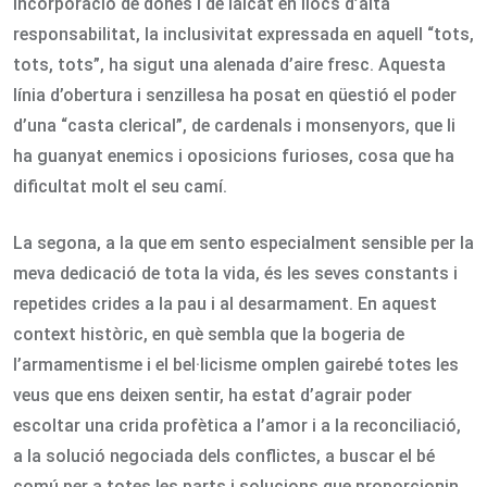
incorporació de dones i de laïcat en llocs d’alta
responsabilitat, la inclusivitat expressada en aquell “tots,
tots, tots”, ha sigut una alenada d’aire fresc. Aquesta
línia d’obertura i senzillesa ha posat en qüestió el poder
d’una “casta clerical”, de cardenals i monsenyors, que li
ha guanyat enemics i oposicions furioses, cosa que ha
dificultat molt el seu camí.
La segona, a la que em sento especialment sensible per la
meva dedicació de tota la vida, és les seves constants i
repetides crides a la pau i al desarmament. En aquest
context històric, en què sembla que la bogeria de
l’armamentisme i el bel·licisme omplen gairebé totes les
veus que ens deixen sentir, ha estat d’agrair poder
escoltar una crida profètica a l’amor i a la reconciliació,
a la solució negociada dels conflictes, a buscar el bé
comú per a totes les parts i solucions que proporcionin