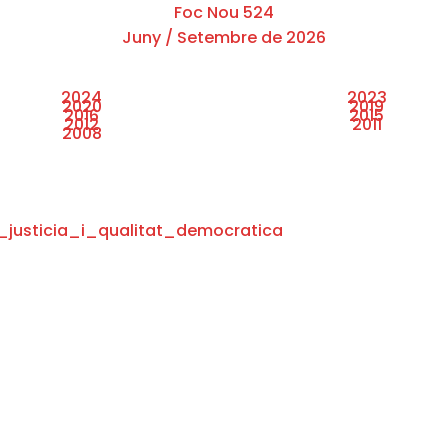
Foc Nou 524
Juny / Setembre de 2026
2024
2023
2020
2019
2016
2015
2012
2011
2008