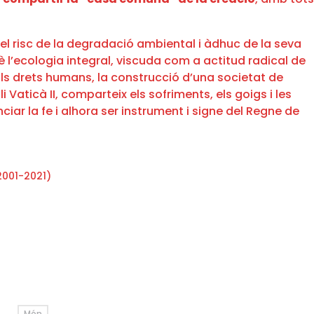
el risc de la degradació ambiental i àdhuc de la seva
l’ecologia integral, viscuda com a actitud radical de
 als drets humans, la construcció d’una societat de
 Vaticà II, comparteix els sofriments, els goigs i les
r la fe i alhora ser instrument i signe del Regne de
2001-2021)
Món