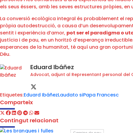
els seus éssers, amb les seves estructures pròpies, en 
La conversió ecològica integral és probablement el rep
pròpia autodestrucció, a causa d’un desenvolupament eg
sentit i experiència d’amor,
pot ser el paradigma o uto
justícia i de pau, en un horitzó d’esperança irreductible.
esperances de la humanitat, té aquí una gran oportunit
Déu.
Eduard Ibáñez
Advocat, adjunt al Representant personal del C
Etiquetes:
Eduard Ibáñez
Laudato si
Papa Francesc
Comparteix
Contingut relacionat
Camins de pau