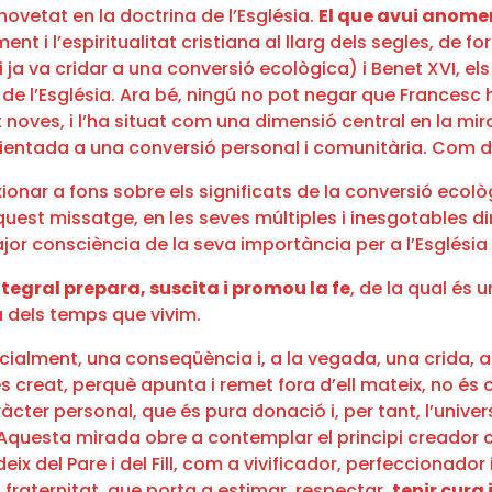
ovetat en la doctrina de l’Església.
El que avui anomen
nt i l’espiritualitat cristiana al llarg dels segles, de 
 ja va cridar a una conversió ecològica) i Benet XVI, e
e l’Església. Ara bé, ningú no pot negar que Francesc 
 noves, i l’ha situat com una dimensió central en la mi
orientada a una conversió personal i comunitària. Com d
xionar a fons sobre els significats de la conversió ecolò
quest missatge, en les seves múltiples i inesgotables d
or consciència de la seva importància per a l’Església 
tegral prepara, suscita i promou la fe
, de la qual és 
a dels temps que vivim.
cialment, una conseqüència i, a la vegada, una crida, 
reat, perquè apunta i remet fora d’ell mateix, no és cas
er personal, que és pura donació i, per tant, l’univers 
 Aquesta mirada obre a contemplar el principi creador co
edeix del Pare i del Fill, com a vivificador, perfecciona
i fraternitat, que porta a estimar, respectar,
tenir cura