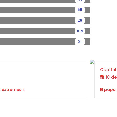
56
28
104
21
Capítol
18 d
 extremes i.
El papa 