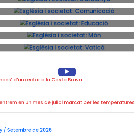
ances’ d’un rector a la Costa Brava
, entrem en un mes de juliol marcat per les temperatures