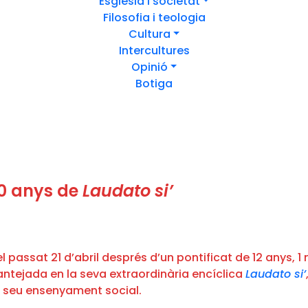
Església i societat
Filosofia i teologia
Cultura
Intercultures
Opinió
Botiga
10 anys de
Laudato si’
 passat 21 d’abril després d’un pontificat de 12 anys, 1 
lantejada en la seva extraordinària encíclica
Laudato si’
l seu ensenyament social.