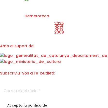
Hemeroteca
2025
2021
2017
2013
2009
Amb el suport de:
Subscriviu-vos a l’e-butlletí:
e
C
l
o
e
r
c
r
t
e
r
A
Accepto la política de
u