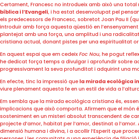
Certament, Francesc no introdueix amb això una total n
bíblica i l’Evangeli
, i ha estat desenvolupat pel pensame
els predecessors de Francesc, sobretot Joan Pau II (qui
introduir amb força aquesta qüestió en l’ensenyament d
plantejat amb una força, una amplitud i una radicalitat
cristiana actual, donant pistes per una espiritualitat 
En aquest espai que em cedeix
Foc Nou
, he pogut refle
he dedicat força temps a divulgar i aprofundir sobre a
progressivament la seva profunditat i adquirint una maj
En efecte, tinc la impressió que
la mirada ecològica in
viure plenament aquesta fe en un estil de vida a l’altur
Em sembla que la mirada ecològica cristiana és, essen
implicacions que això comporta. Afirmem que el món és c
sosteniment en un misteri absolut transcendent de caràct
projecte d’amor, habitat per l’amor, destinat a l’amor.
dimensió humana i divina, i a acollir l’Esperit que proc
persones i les comunitats a una experiència de filiació 