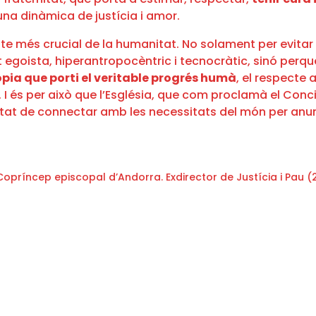
una dinàmica de justícia i amor.
te més crucial de la humanitat. No solament per evitar 
oista, hiperantropocèntric i tecnocràtic, sinó perquè 
pia que porti el veritable progrés humà
, el respecte
 I és per això que l’Església, que com proclamà el Concili
at de connectar amb les necessitats del món per anuncia
opríncep episcopal d’Andorra. Exdirector de Justícia i Pau (