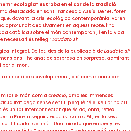
em “ecologia” es troba en el cor de la tradició
forma destacada en sant Francesc d’Assís. De fet, foren
ls que, davant la crisi ecològica contemporània, varen
ha aprofundit decisivament en aquest repte, l’ha
rada catòlica sobre el món contemporani, i en la vida
e necessari és rellegir
Laudato si’
!
gica integral. De fet, des de la publicació de
Laudato si’
imensions. I he anat de sorpresa en sorpresa, admirant
i per al món.
una síntesi i desenvolupament, així com el camí per
a mirar el món com a
creació
, amb les immenses
ualitat cega sense sentit, perquè té el seu principi i
és un tot interconnectat que és do, obra, reflex i
m a Pare, a seguir Jesucrist com a Fill, en la seva
dor i santificador del món. Una mirada que empeny les
 i compartir la “casa comuna” de la creació
, amb tots