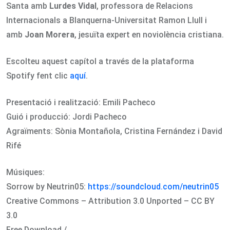
Santa amb
Lurdes Vidal
, professora de Relacions
Internacionals a Blanquerna-Universitat Ramon Llull i
amb
Joan Morera
, jesuïta expert en noviolència cristiana.
Escolteu aquest capítol a través de la plataforma
Spotify fent clic
aquí
.
Presentació i realització: Emili Pacheco
Guió i producció: Jordi Pacheco
Agraïments: Sònia Montañola, Cristina Fernández i David
Rifé
Músiques:
Sorrow by Neutrin05:
https://soundcloud.com/neutrin05
Creative Commons – Attribution 3.0 Unported – CC BY
3.0
Free Download /