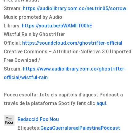
Stream:
https://audiolibrary.com.co/neutrin05/sorrow
Music promoted by Audio
Library:
https://youtu.be/pWAMlIT00hE
Wistful Rain by Ghostrifter
Official:
https://soundcloud.com/ghostrifter-official
Creative Commons – Attribution-NoDerivs 3.0 Unported
Free Download /
Stream:
https://www.audiolibrary.com.co/ghostrifter-
official/wistful-rain
Podeu escoltar tots els capítols d’aquest Pòdcast a
través de la plataforma Spotify fent clic
aquí
.
Redacció Foc Nou
Etiquetes:
Gaza
Guerra
Israel
Palestina
Pòdcast