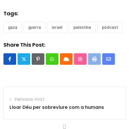
Tags:
gaza
guerra
israel
palestina
pòdcast
Share This Post:
Pinterest
Whatsapp
Cloud
StumbleUpon
Print
Share
via
Email
PREVIOUS POST
Lloar Déu per sobreviure com a humans