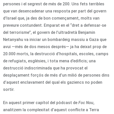
persones i el segrest de més de 200. Uns fets terribles
que van desencadenar una resposta per part del govern
d’Israel que, ja des de bon començament, molts van
preveure contundent. Emparat en el “dret a defensar-se
del terrorisme”, el govern de l’ultradretà Benjamin
Netanyahu va iniciar un bombardeig massiu a Gaza que
avui —més de dos mesos després— ja ha deixat prop de
20.000 morts, la destrucció d’hospitals, escoles, camps
de refugiats, esglésies, i tota mena d’edificis; una
destrucció indiscriminada que ha provocat el
desplaçament forçós de més d’un milió de persones dins
d’aquest enclavament del qual els gaziencs no poden
sortir.
En aquest primer capítol del pòdcast de
Foc Nou
,
analitzem la complexitat d’aquest conflicte a Terra