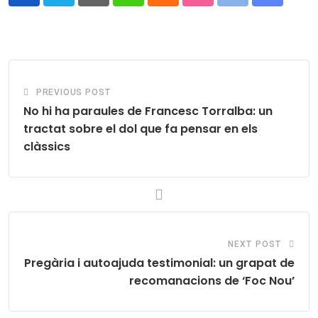
Pinterest
Whatsapp
Cloud
StumbleUpon
Print
Share
via
Email
PREVIOUS POST
No hi ha paraules de Francesc Torralba: un
tractat sobre el dol que fa pensar en els
clàssics
NEXT POST
Pregària i autoajuda testimonial: un grapat de
recomanacions de ‘Foc Nou’