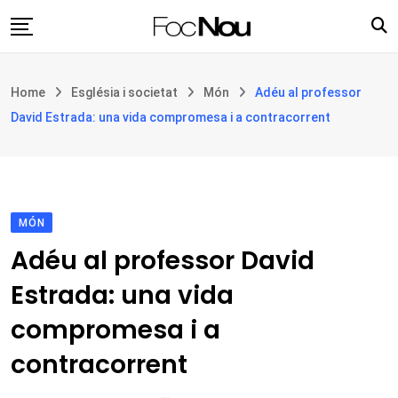
Skip
to
content
Església i societat
Home
Església i societat
Món
Adéu al professor
Filosofia i teologia
David Estrada: una vida compromesa i a contracorrent
Cultura
Intercultures
Opinió
MÓN
Botiga
Adéu al professor David
Estrada: una vida
compromesa i a
contracorrent