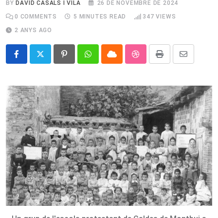
BY
DAVID CASALS I VILA
26 DE NOVEMBRE DE 2024
0
COMMENTS
5 MINUTES READ
347
VIEWS
2 ANYS AGO
Pinterest
Whatsapp
Cloud
StumbleUpon
Print
Share
via
Email