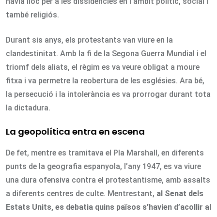
havia lloc per a les dissidències en l’àmbit polític, social i
també religiós.
Durant sis anys, els protestants van viure en la
clandestinitat. Amb la fi de la Segona Guerra Mundial i el
triomf dels aliats, el règim es va veure obligat a moure
fitxa i va permetre la reobertura de les esglésies. Ara bé,
la persecució i la intolerància es va prorrogar durant tota
la dictadura.
La geopolítica entra en escena
De fet, mentre es tramitava el Pla Marshall, en diferents
punts de la geografia espanyola, l’any 1947, es va viure
una dura ofensiva contra el protestantisme, amb assalts
a diferents centres de culte. Mentrestant,
al Senat d
els
Estats Units, es debatia quins països s’havien d’acollir al