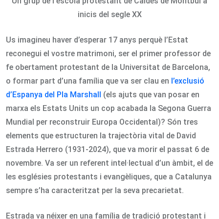
Un grup de l'escola protestant de Caldes de Montbui a
inicis del segle XX
Us imagineu haver d’esperar 17 anys perquè l’Estat
reconegui el vostre matrimoni, ser el primer professor de
fe obertament protestant de la Universitat de Barcelona,
o formar part d’una família que va ser clau en
l’exclusió
d’Espanya del Pla Marshall
(els ajuts que van posar en
marxa els Estats Units un cop acabada la Segona Guerra
Mundial per reconstruir Europa Occidental)? Són tres
elements que estructuren la trajectòria vital de David
Estrada Herrero (1931-2024), que va morir el passat 6 de
novembre. Va ser un referent intel·lectual d’un àmbit, el de
les esglésies protestants i evangèliques, que a Catalunya
sempre s’ha caracteritzat per la seva precarietat.
Estrada va néixer en una família de tradició protestant i