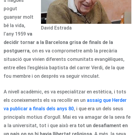
s’hagués
pogut
guanyar molt
bé la vida,
David Estrada
l’any 1959
va
decidir tornar a la Barcelona grisa de finals de la
postguerra
, on es va comprometre amb la precària
situació que vivien diferents comunitats evangèliques,
entre elles l’església baptista del carrer Verdi, de la que
fou membre i on després va seguir vinculat.
A nivell acadèmic, es va especialitzar en estètica, i tots
els coneixements els va recollir en un
assaig que Herder
va publicar a finals dels anys 80
, i que era un dels seus
principals motius d’orgull. Mai es va amagar de la seva fe
a la universitat, tot i que això era
tot un desafiament en
un país on no hi havia llibertat religiosa.
A més, la seva