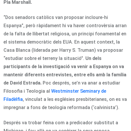
Pla Marshall.
“Dos senadors catòlics van proposar incloure-hi
Espanya”, però ràpidament hi va haver controvèrsia arran
de la falta de llibertat religiosa, un principi fonamental en
el sistema democràtic dels EUA. En aquest context, la
Casa Blanca (liderada per Harry S. Truman) va proposar
“estudiar sobre el terreny la situació”.
Un dels
participants de la investigació va venir a Espanya on va
mantenir diferents entrevistes, entre ells amb la família
de David Estrada.
Poc després, se’n va anar a estudiar
Filosofia i Teologia al
Westminster Seminary de
Filadèlfia
, vinculat a les esglésies presbiterianes, on es va
impregnar a fons de teologia reformada (‘calvinista’).
Després va trobar feina com a predicador substitut a
Michigan, i fou allà on va conèixer la seva esposa,