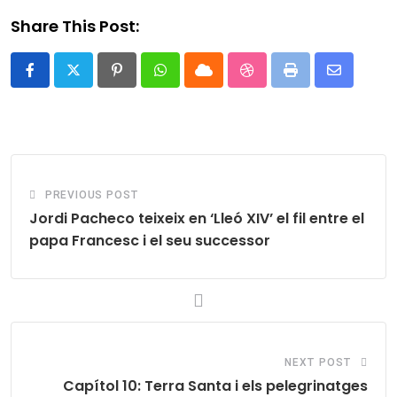
Share This Post:
Pinterest
Whatsapp
Cloud
StumbleUpon
Print
Share
via
Email
PREVIOUS POST
Jordi Pacheco teixeix en ‘Lleó XIV’ el fil entre el
papa Francesc i el seu successor
NEXT POST
Capítol 10: Terra Santa i els pelegrinatges