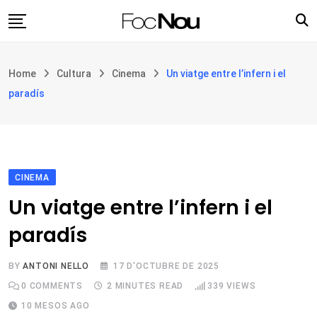
Skip
to
content
Església i societat
Home
Cultura
Cinema
Un viatge entre l’infern i el
Filosofia i teologia
paradís
Cultura
Intercultures
Opinió
CINEMA
Botiga
Un viatge entre l’infern i el
paradís
BY
ANTONI NELLO
17 D'OCTUBRE DE 2025
0
COMMENTS
2 MINUTES READ
339
VIEWS
10 MESOS AGO