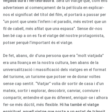
vegada dura i vertebradora
. Serà un viatge que, com ens
adverteixen al començament de la pel·lícula en explicar-
nos el significat del títol del film, el portarà a passar per
“un pont que uneix l’infern i el paradís, més estret que un
fil de cabell, més afilat que una espasa”. Sense dir-nos
ben bé cap a on es fa el viatge del nostre protagonista,
potser perquè l’important és el viatge.
De fet, abans, dir d’una persona que era “molt viatjada”
era una lloança en la nostra cultura, ben abans de la
universalització i massificació dels viatges en el format
del turisme, un turisme que potser ve de donar voltes
sense cap sentit. “Viatjar” volia dir sortir de casa i d’un
mateix, sortir i explorar, descobrir, canviar, conviure i
compartir, entendre el que és diferent, enriquir-se i alhora
fer-se més dúctil, més flexible.
Hi ha també el viatge
espiritual, aquell viatge que porta a un estat de trànsit,