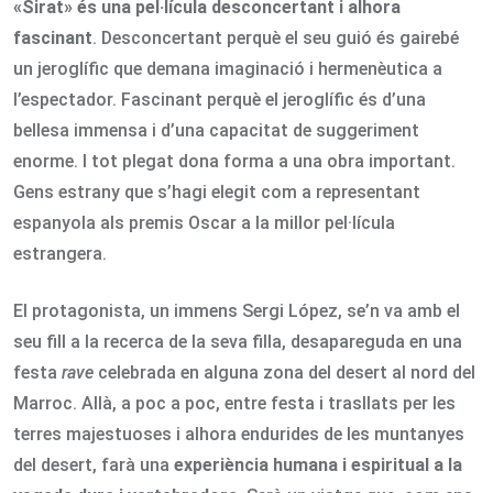
«Sirat»
és una pel·lícula desconcertant i alhora
fascinant
. Desconcertant perquè el seu guió és gairebé
un jeroglífic que demana imaginació i hermenèutica a
l’espectador. Fascinant perquè el jeroglífic és d’una
bellesa immensa i d’una capacitat de suggeriment
enorme. I tot plegat dona forma a una obra important.
Gens estrany que s’hagi elegit com a representant
espanyola als premis Oscar a la millor pel·lícula
estrangera.
El protagonista, un immens Sergi López, se’n va amb el
seu fill a la recerca de la seva filla, desapareguda en una
festa
rave
celebrada en alguna zona del desert al nord del
Marroc. Allà, a poc a poc, entre festa i trasllats per les
terres majestuoses i alhora endurides de les muntanyes
del desert, farà una
experiència humana i espiritual a la