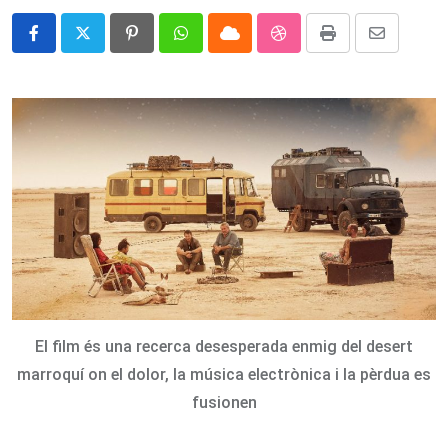
Pinterest
Whatsapp
Cloud
StumbleUpon
Print
Share
via
Email
El film és una recerca desesperada enmig del desert
marroquí on el dolor, la música electrònica i la pèrdua es
fusionen