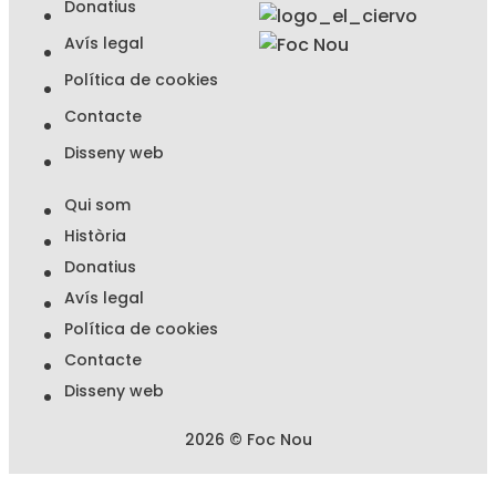
d
Donatius
e
p
Avís legal
r
i
Política de cookies
v
a
Contacte
c
i
Disseny web
t
a
Qui som
t
d
Història
e
l
Donatius
'
Avís legal
A
v
Política de cookies
í
s
Contacte
L
Disseny web
e
g
a
2026 © Foc Nou
l
*