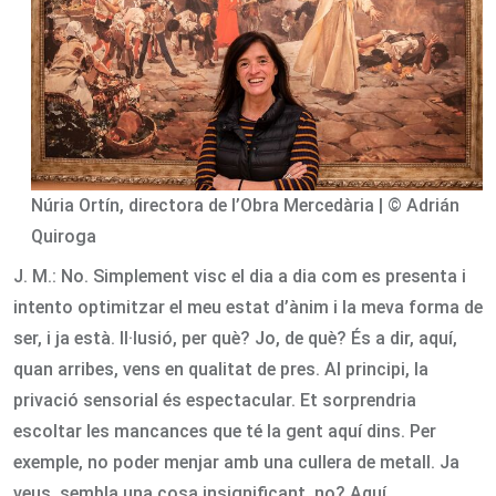
Núria Ortín, directora de l’Obra Mercedària | © Adrián
Quiroga
J. M.: No. Simplement visc el dia a dia com es presenta i
intento optimitzar el meu estat d’ànim i la meva forma de
ser, i ja està. Il·lusió, per què? Jo, de què? És a dir, aquí,
quan arribes, vens en qualitat de pres. Al principi, la
privació sensorial és espectacular. Et sorprendria
escoltar les mancances que té la gent aquí dins. Per
exemple, no poder menjar amb una cullera de metall. Ja
veus, sembla una cosa insignificant, no? Aquí