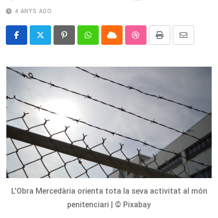
4 ANYS AGO
Pinterest
Whatsapp
Cloud
StumbleUpon
Print
Share
via
Email
L'Obra Mercedària orienta tota la seva activitat al món
penitenciari | © Pixabay