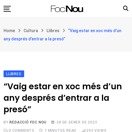
Skip
to
content
Església i societat
Home
Cultura
Llibres
“Vaig estar en xoc més d’un
Filosofia i teologia
any després d’entrar a la presó”
Cultura
Intercultures
Opinió
LLIBRES
Botiga
“Vaig estar en xoc més d’un
any després d’entrar a la
presó”
BY
REDACCIÓ FOC NOU
28 DE GENER DE 2023
0
COMMENTS
7 MINUTES READ
293
VIEWS