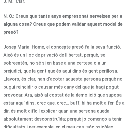
J. M.: Clar.
N. O.:
Creus que tants anys empresonat serveixen per a
alguna cosa? Creus que podem validar aquest model de
presó?
Josep Maria: Home, el concepte presó fa la seva funció.
Això és un lloc de privació de llibertat, perquè, se
sobreentén, no sé si en base a una certesa o a un
prejudici, que la gent que és aquí dins és gent perillosa.
Llavors, és clar, han d’acotar aquesta persona perquè no
pugui reincidir o causar més dany del que ja hagi pogut
provocar. Ara, això al costat de la demolició que suposa
estar aquí dins, crec que, crec… buff, hi ha molt a fer. És a
dir, és molt difícil explicar quan una persona queda
absolutament desconstruïda; perquè jo començo a tenir
dificultats i per exemple, en el meu cas, sóc psicòleg,