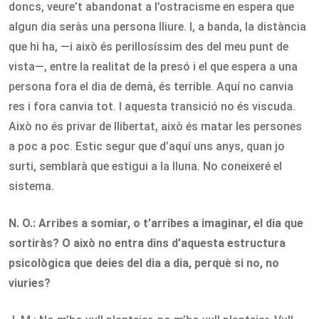
doncs, veure’t abandonat a l’ostracisme en espera que
algun dia seràs una persona lliure. I, a banda, la distància
que hi ha, —i això és perillosíssim des del meu punt de
vista—, entre la realitat de la presó i el que espera a una
persona fora el dia de demà, és terrible. Aquí no canvia
res i fora canvia tot. I aquesta transició no és viscuda.
Això no és privar de llibertat, això és matar les persones
a poc a poc. Estic segur que d’aquí uns anys, quan jo
surti, semblarà que estigui a la lluna. No coneixeré el
sistema.
N. O.:
Arribes a somiar, o t’arribes a imaginar, el dia que
sortiràs? O això no entra dins d’aquesta estructura
psicològica que deies del dia a dia, perquè si no, no
viuries?