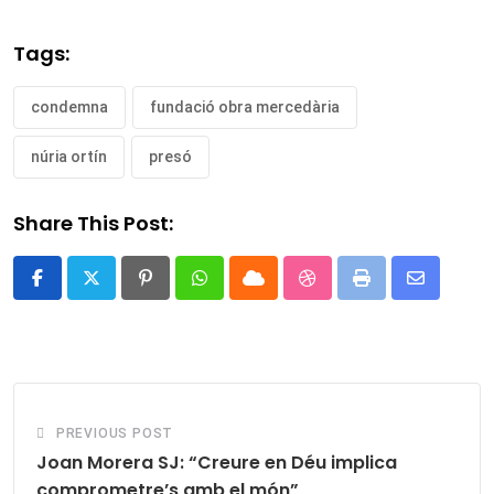
Tags:
condemna
fundació obra mercedària
núria ortín
presó
Share This Post:
Pinterest
Whatsapp
Cloud
StumbleUpon
Print
Share
via
Email
PREVIOUS POST
Joan Morera SJ: “Creure en Déu implica
comprometre’s amb el món”