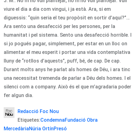
J. M.: No m’ho vull plantejar, no m’ho vull plantejar. Vull
viure el dia a dia com vingui, i ja està. Ara, si em
diguessis: “quin seria el teu propòsit en sortir d’aquí?”…
Ara sento una desafecció per les persones, per la
humanitat i pel sistema. Sento una desafecció horrible. I
si jo pogués pagar, simplement, per estar en un lloc on
alimentar el meu esperit i portar una vida contemplativa
lluny de “rotllos d’aquests”, puff, bé, de cap. De cap.
Durant molts anys he parlat als homes de Déu, i ara tinc
una necessitat tremenda de parlar a Déu dels homes. I el
silenci com a company. Això és el que m’agradaria poder
fer algun dia.
Redacció Foc Nou
Etiquetes:
Condemna
Fundació Obra
Mercedària
Núria Ortín
Presó