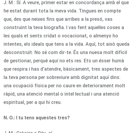
J. M.: Sí. A veure, primer estar en concordança amb el que
he estat durant tota la meva vida. Tingues en compte
que, des que neixes fins que arribes a la presó, vas
construint la teva biografia. I vas fent aquelles coses a
les quals et sents cridat o vocacionat, o almenys ho
intentes, els ideals que tens a la vida. Aquí, tot això queda
desconstruït. No sé com dir-te. És una nuesa molt difícil
de gestionar, perquè aquí no ets res. Ets un ésser humà
que respira i has d’atendre, bàsicament, tres aspectes de
la teva persona per sobreviure amb dignitat aquí dins:
una ocupació física per no caure en deteriorament molt
ràpid, una atenció mental o intel·lectual i una atenció
espiritual, per a qui hi creu.
N. O.:
I tu tens aquestes tres?