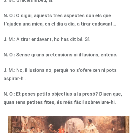
J. M.: Gràcies a Déu, sí.
N. O.:
O sigui, aquests tres aspectes són els que
t’ajuden una mica, en el dia a dia, a tirar endavant…
J. M.: A tirar endavant, ho has dit bé. Sí.
N. O.:
Sense grans pretensions ni il·lusions, entenc.
J. M.: No, il·lusions no; perquè no s’ofereixen ni pots
aspirar-hi.
N. O.: Et poses petits objectius a la presó? Diuen que,
quan tens petites fites, és més fàcil sobreviure-hi.