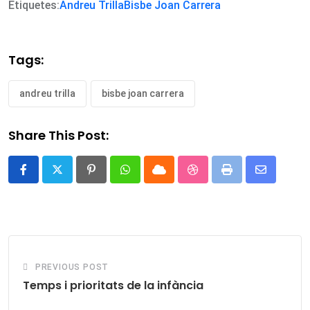
Etiquetes:
Andreu Trilla
Bisbe Joan Carrera
Tags:
andreu trilla
bisbe joan carrera
Share This Post:
Pinterest
Whatsapp
Cloud
StumbleUpon
Print
Share
via
Email
PREVIOUS POST
Temps i prioritats de la infància