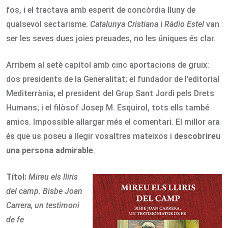
fos, i el tractava amb esperit de concòrdia lluny de
qualsevol sectarisme.
Catalunya Cristiana
i
Ràdio Estel
van
ser les seves dues joies preuades, no les úniques és clar.
Arribem al setè capítol amb cinc aportacions de gruix:
dos presidents de la Generalitat; el fundador de l’editorial
Mediterrània; el president del Grup Sant Jordi pels Drets
Humans; i el filòsof Josep M. Esquirol, tots ells també
amics. Impossible allargar més el comentari. El millor ara
és que us poseu a llegir vosaltres mateixos i
descobrireu
una persona admirable
.
Títol:
Mireu els lliris
del camp. Bisbe Joan
Carrera, un testimoni
de fe