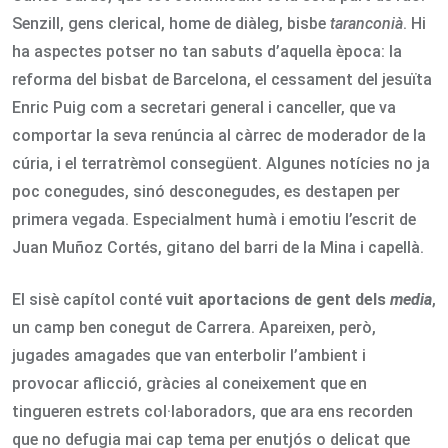
Senzill, gens clerical, home de diàleg, bisbe
taranconià
. Hi
ha aspectes potser no tan sabuts d’aquella època: la
reforma del bisbat de Barcelona, el cessament del jesuïta
Enric Puig com a secretari general i canceller, que va
comportar la seva renúncia al càrrec de moderador de la
cúria, i el terratrèmol consegüent. Algunes notícies no ja
poc conegudes, sinó desconegudes, es destapen per
primera vegada. Especialment humà i emotiu l’escrit de
Juan Muñoz Cortés, gitano del barri de la Mina i capellà.
El sisè capítol conté
vuit aportacions de gent dels
media
,
un camp ben conegut de Carrera. Apareixen, però,
jugades amagades que van enterbolir l’ambient i
provocar aflicció, gràcies al coneixement que en
tingueren estrets col·laboradors, que ara ens recorden
que no defugia mai cap tema per enutjós o delicat que