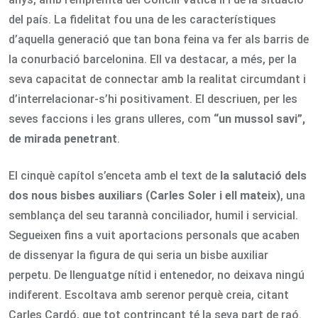
del país. La fidelitat fou una de les característiques
d’aquella generació que tan bona feina va fer als barris de
la conurbació barcelonina. Ell va destacar, a més, per la
seva capacitat de connectar amb la realitat circumdant i
d’interrelacionar-s’hi positivament. El descriuen, per les
seves faccions i les grans ulleres, com
“un mussol savi”,
de mirada penetrant
.
El cinquè capítol s’enceta amb el text de
la salutació dels
dos nous bisbes auxiliars (Carles Soler i ell mateix)
, una
semblança del seu tarannà conciliador, humil i servicial.
Segueixen fins a vuit aportacions personals que acaben
de dissenyar la figura de qui seria un bisbe auxiliar
perpetu. De llenguatge nítid i entenedor, no deixava ningú
indiferent. Escoltava amb serenor perquè creia, citant
Carles Cardó, que tot contrincant té la seva part de raó.