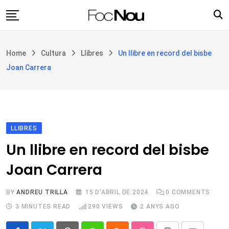
Skip
to
content
Església i societat
Home
Cultura
Llibres
Un llibre en record del bisbe
Filosofia i teologia
Joan Carrera
Cultura
Intercultures
Opinió
LLIBRES
Botiga
Un llibre en record del bisbe
Joan Carrera
BY
ANDREU TRILLA
15 D'ABRIL DE 2024
0
COMMENTS
3 MINUTES READ
290
VIEWS
2 ANYS AGO