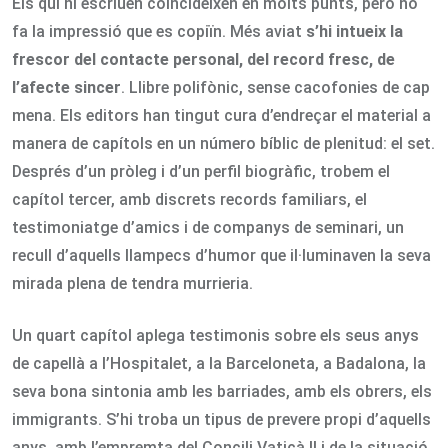
Els qui hi escriuen coincideixen en molts punts, però no
fa la impressió que es copiïn. Més aviat
s’hi intueix la
frescor del contacte personal, del record fresc, de
l’afecte sincer
. Llibre polifònic, sense cacofonies de cap
mena. Els editors han tingut cura d’endreçar el material a
manera de capítols en un número bíblic de plenitud: el set.
Després d’un pròleg i d’un perfil biogràfic, trobem el
capítol tercer, amb discrets records familiars, el
testimoniatge d’amics i de companys de seminari, un
recull d’aquells llampecs d’humor que il·luminaven la seva
mirada plena de tendra murrieria.
Un quart capítol aplega testimonis sobre els seus anys
de capellà a l’Hospitalet, a la Barceloneta, a Badalona, la
seva bona sintonia amb les barriades, amb els obrers, els
immigrants. S’hi troba un tipus de prevere propi d’aquells
anys, amb l’empremta del Concili Vaticà II i de la situació