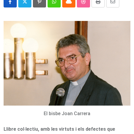
Pinterest
Whatsapp
Cloud
StumbleUpon
Print
Share
via
Email
El bisbe Joan Carrera
Llibre col·lectiu, amb les virtuts i els defectes que