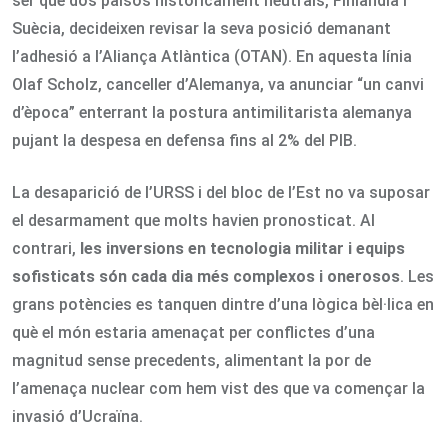
ser que dos països històricament neutrals, Finlàndia i
Suècia, decideixen revisar la seva posició demanant
l’adhesió a l’Aliança Atlàntica (OTAN). En aquesta línia
Olaf Scholz, canceller d’Alemanya, va anunciar “un canvi
d’època” enterrant la postura antimilitarista alemanya
pujant la despesa en defensa fins al 2% del PIB.
La desaparició de l’URSS i del bloc de l’Est no va suposar
el desarmament que molts havien pronosticat. Al
contrari,
les inversions en tecnologia militar i equips
sofisticats són cada dia més complexos i onerosos
. Les
grans potències es tanquen dintre d’una lògica bèl·lica en
què el món estaria amenaçat per conflictes d’una
magnitud sense precedents, alimentant la por de
l’amenaça nuclear com hem vist des que va començar la
invasió d’Ucraïna.