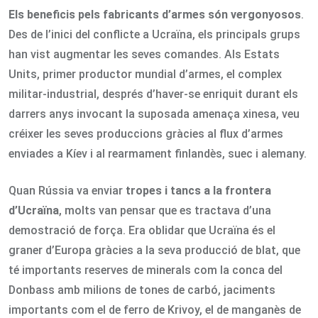
Els beneficis pels fabricants d
’armes són vergonyosos
.
Des de l’inici del conflicte a Ucraïna, els principals grups
han vist augmentar les seves comandes. Als Estats
Units, primer productor mundial d’armes, el complex
militar-industrial, després d’haver-se enriquit durant els
darrers anys invocant la suposada amenaça xinesa, veu
créixer les seves produccions gràcies al flux d’armes
enviades a Kíev i al rearmament finlandès, suec i alemany.
Quan Rússia va enviar
tropes i tancs a la frontera
d
’Ucraïna
, molts van pensar que es tractava d’una
demostració de força. Era oblidar que Ucraïna és el
graner d’Europa gràcies a la seva producció de blat, que
té importants reserves de minerals com la conca del
Donbass amb milions de tones de carbó, jaciments
importants com el de ferro de Krivoy, el de manganès de