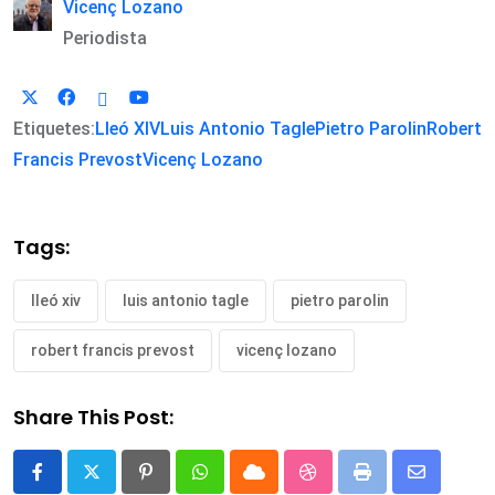
Vicenç Lozano
Periodista
Etiquetes:
Lleó XIV
Luis Antonio Tagle
Pietro Parolin
Robert
Francis Prevost
Vicenç Lozano
Tags:
lleó xiv
luis antonio tagle
pietro parolin
robert francis prevost
vicenç lozano
Share This Post:
Pinterest
Whatsapp
Cloud
StumbleUpon
Print
Share