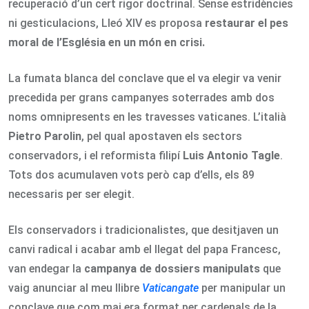
recuperació d’un cert rigor doctrinal. Sense estridències
ni gesticulacions, Lleó XIV es proposa
restaurar el pes
moral de l’Església en un món en crisi.
La fumata blanca del conclave que el va elegir va venir
precedida per grans campanyes soterrades amb dos
noms omnipresents en les travesses vaticanes. L’italià
Pietro Parolin
, pel qual apostaven els sectors
conservadors, i el reformista filipí
Luis Antonio Tagle
.
Tots dos acumulaven vots però cap d’ells, els 89
necessaris per ser elegit.
Els conservadors i tradicionalistes, que desitjaven un
canvi radical i acabar amb el llegat del papa Francesc,
van endegar la
campanya de dossiers manipulats
que
vaig anunciar al meu llibre
Vaticangate
per manipular un
conclave que com mai era format per cardenals de la