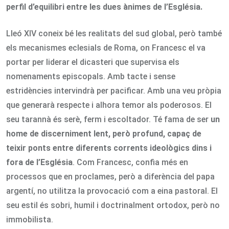
perfil d’equilibri entre les dues ànimes de l’Església.
Lleó XIV coneix bé les realitats del sud global, però també
els mecanismes eclesials de Roma, on Francesc el va
portar per liderar el dicasteri que supervisa els
nomenaments episcopals. Amb tacte i sense
estridències intervindrà per pacificar. Amb una veu pròpia
que generarà respecte i alhora temor als poderosos. El
seu tarannà és serè, ferm i escoltador. Té fama de ser
un
home de discerniment lent, però profund,
capaç de
teixir ponts entre diferents corrents ideològics dins i
fora de l’Església
. Com Francesc, confia més en
processos que en proclames, però a diferència del papa
argentí, no utilitza la provocació com a eina pastoral. El
seu estil és sobri, humil i doctrinalment ortodox, però no
immobilista.