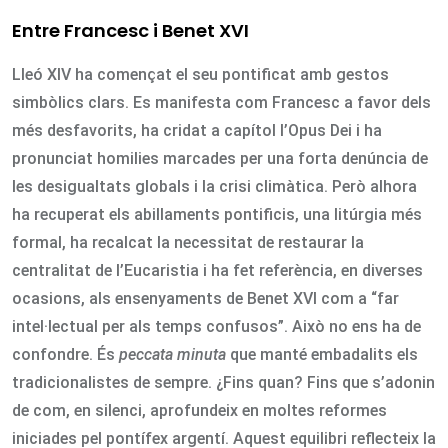
Entre Francesc i Benet XVI
Lleó XIV ha començat el seu pontificat amb gestos
simbòlics clars. Es manifesta com Francesc a favor dels
més desfavorits, ha cridat a capítol l’Opus Dei i ha
pronunciat homilies marcades per una forta denúncia de
les desigualtats globals i la crisi climàtica. Però alhora
ha recuperat els abillaments pontificis, una litúrgia més
formal, ha recalcat la necessitat de restaurar la
centralitat de l’Eucaristia i ha fet referència, en diverses
ocasions, als ensenyaments de Benet XVI com a “far
intel·lectual per als temps confusos”. Això no ens ha de
confondre. És
peccata minuta
que manté embadalits els
tradicionalistes de sempre. ¿Fins quan? Fins que s’adonin
de com, en silenci, aprofundeix en moltes reformes
iniciades pel pontífex argentí. Aquest equilibri reflecteix la