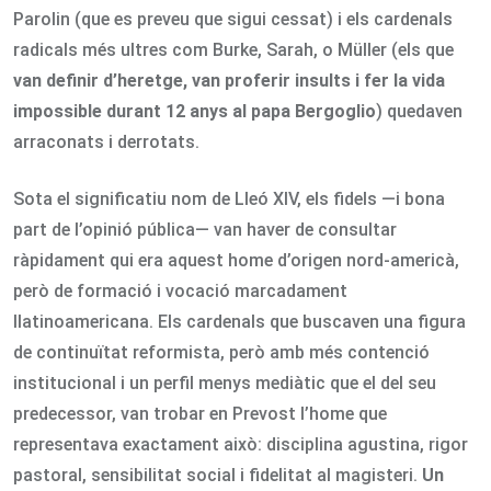
Parolin (que es preveu que sigui cessat) i els cardenals
radicals més ultres com Burke, Sarah, o Müller (els que
van definir d’heretge,
van proferir insults i fer la vida
impossible durant 12 anys al papa Bergoglio
) quedaven
arraconats i derrotats.
Sota el significatiu nom de Lleó XIV, els fidels —i bona
part de l’opinió pública— van haver de consultar
ràpidament qui era aquest home d’origen nord-americà,
però de formació i vocació marcadament
llatinoamericana. Els cardenals que buscaven una figura
de continuïtat reformista, però amb més contenció
institucional i un perfil menys mediàtic que el del seu
predecessor, van trobar en Prevost l’home que
representava exactament això: disciplina agustina, rigor
pastoral, sensibilitat social i fidelitat al magisteri.
Un