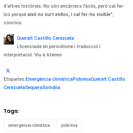
d’altres històries. No són encàrrecs fàcils, però cal fer-
los perquè
això no surt enlloc, i cal fer-ho visible
”
,
conclou.
Queralt Castillo Cerezuela
Llicenciada en periodisme i traducció i
interpretació. Viu a Atenes
Etiquetes:
Emergència climàtica
Pobresa
Queralt Castillo
Cerezuela
Sequera
Somàlia
Tags:
emergència climàtica
pobresa