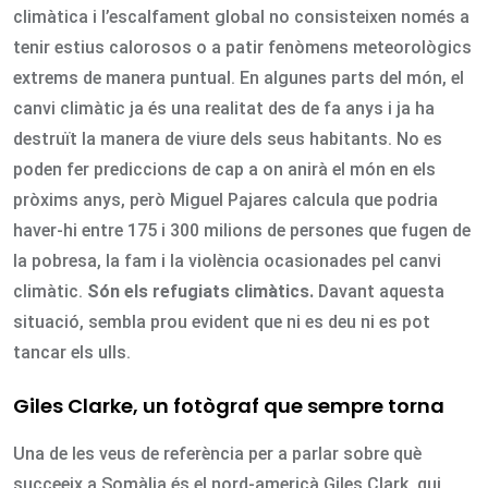
climàtica i l’escalfament global no consisteixen només a
tenir estius calorosos o a patir fenòmens meteorològics
extrems de manera puntual. En algunes parts del món, el
canvi climàtic ja és una realitat des de fa anys i ja ha
destruït la manera de viure dels seus habitants. No es
poden fer prediccions de cap a on anirà el món en els
pròxims anys, però Miguel Pajares calcula que podria
haver-hi entre 175 i 300 milions de persones que fugen de
la pobresa, la fam i la violència ocasionades pel canvi
climàtic.
Són els refugiats climàtics.
Davant aquesta
situació, sembla prou evident que ni es deu ni es pot
tancar els ulls.
Giles Clarke, un fotògraf que sempre torna
Una de les veus de referència per a parlar sobre què
succeeix a Somàlia és el nord-americà Giles Clark, qui,