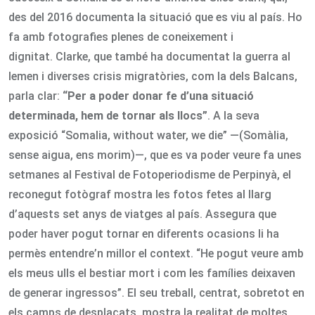
des del 2016 documenta la situació que es viu al país. Ho
fa amb fotografies plenes de coneixement i
dignitat. Clarke, que també ha documentat la guerra al
Iemen i diverses crisis migratòries, com la dels Balcans,
parla clar:
“Per a poder donar fe d’una situació
determinada, hem de tornar als llocs”
. A la seva
exposició “Somalia, without water, we die” —(Somàlia,
sense aigua, ens morim)—, que es va poder veure fa unes
setmanes al Festival de Fotoperiodisme de Perpinyà, el
reconegut fotògraf mostra les fotos fetes al llarg
d’aquests set anys de viatges al país. Assegura que
poder haver pogut tornar en diferents ocasions li ha
permès entendre’n millor el context. “He pogut veure amb
els meus ulls el bestiar mort i com les famílies deixaven
de generar ingressos”. El seu treball, centrat, sobretot en
els camps de desplaçats, mostra la realitat de moltes