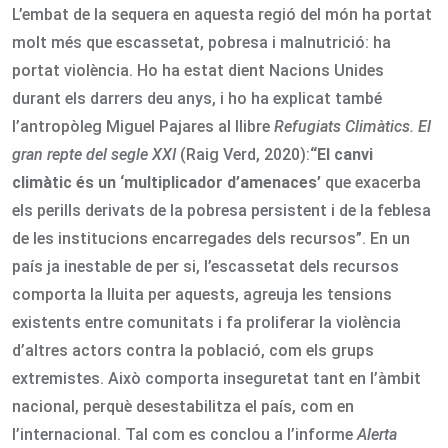
L’embat de la sequera en aquesta regió del món ha portat
molt més que escassetat, pobresa i malnutrició: ha
portat violència. Ho ha estat dient Nacions Unides
durant els darrers deu anys, i ho ha explicat també
l’antropòleg Miguel Pajares al llibre
Refugiats Climàtics. El
gran repte del segle XXI
(Raig Verd, 2020):
“El canvi
climàtic és un ‘multiplicador d’amenaces’
que exacerba
els perills derivats de la pobresa persistent i de la feblesa
de les institucions encarregades dels recursos”. En un
país ja inestable de per si, l’escassetat dels recursos
comporta la lluita per aquests, agreuja les tensions
existents entre comunitats i fa proliferar la violència
d’altres actors contra la població, com els grups
extremistes. Això comporta inseguretat tant en l’àmbit
nacional, perquè desestabilitza el país, com en
l’internacional. Tal com es conclou a l’informe
Alerta