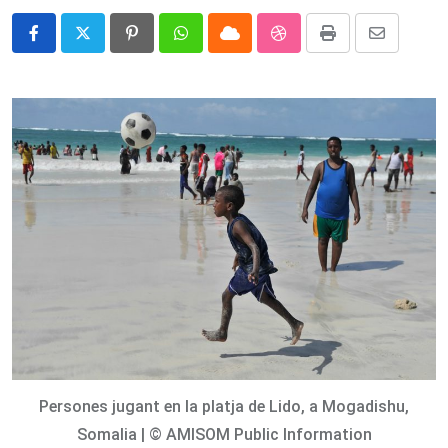
Pinterest
Whatsapp
Cloud
StumbleUpon
Print
Share
via
Email
Persones jugant en la platja de Lido, a Mogadishu,
Somalia | © AMISOM Public Information