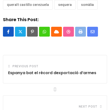
queralt castillo cerezuela
sequera
somàlia
Share This Post:
Pinterest
Whatsapp
Cloud
StumbleUpon
Print
Share
via
Email
PREVIOUS POST
Espanya bat el rècord dexportació d’armes
NEXT POST