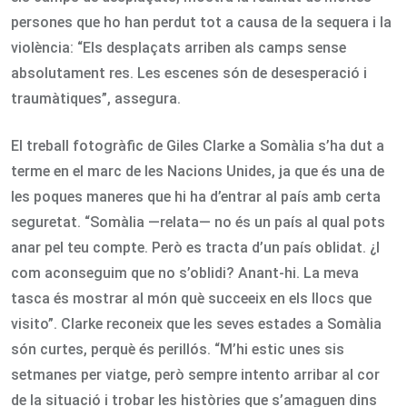
persones que ho han perdut tot a causa de la sequera i la
violència: “Els desplaçats arriben als camps sense
absolutament res. Les escenes són de desesperació i
traumàtiques”, assegura.
El treball fotogràfic de Giles Clarke a Somàlia s’ha dut a
terme en el marc de les Nacions Unides, ja que és una de
les poques maneres que hi ha d’entrar al país amb certa
seguretat. “Somàlia —relata— no és un país al qual pots
anar pel teu compte. Però es tracta d’un país oblidat. ¿I
com aconseguim que no s’oblidi? Anant-hi. La meva
tasca és mostrar al món què succeeix en els llocs que
visito”. Clarke reconeix que les seves estades a Somàlia
són curtes, perquè és perillós. “M’hi estic unes sis
setmanes per viatge, però sempre intento arribar al cor
de la situació i trobar les històries que s’amaguen dins