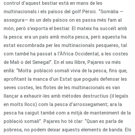
control d’aquest bestiar està en mans de les
multinacionals i els països del golf Pèrsic. “Somàlia —
assegura— és un dels països on es passa més fam al
món, però s’exporta el bestiar. El mateix ha succeït amb
la pesca: era un país amb molta pesca, però aquesta ha
estat escombrada per les multinacionals pesqueres, tal
com també ha passat a l’Àfrica Occidental, a les costes
de Mali o del Senegal”. En el seu llibre, Pajares va més
enllà: “Molta població somalí vivia de la pesca, fins que,
aprofitant la manca d’un Estat que pogués defensar les
seves costes, les flotes de les multinacionals es van
llançar a exhaurir-les amb mètodes destructius (il·legals
en molts llocs) com la pesca d’arrossegament; ara la
pesca ha caigut també com a mitjà de manteniment de la
població somali”. Pajares ho té clar: “Quan es parla de
pobresa, no podem deixar aquests elements de banda. Els