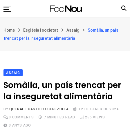
Skip
to
content
Església i societat
Home
Església i societat
Assaig
Somàlia, un país
Filosofia i teologia
trencat per la inseguretat alimentària
Cultura
Intercultures
Opinió
ASSAIG
Botiga
Somàlia, un país trencat per
la inseguretat alimentària
BY
QUERALT CASTILLO CEREZUELA
12 DE GENER DE 2024
0
COMMENTS
7 MINUTES READ
255
VIEWS
3 ANYS AGO