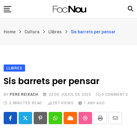
Skip
to
content
Església i societat
Home
Cultura
Llibres
Sis barrets per pensar
Filosofia i teologia
Cultura
Intercultures
Opinió
LLIBRES
Sis barrets per pensar
Botiga
BY
PERE REIXACH
22 DE JULIOL DE 2025
0
COMMENTS
2 MINUTES READ
287
VIEWS
1 ANY AGO
Pinterest
Whatsapp
Cloud
StumbleUpon
Print
Share
via