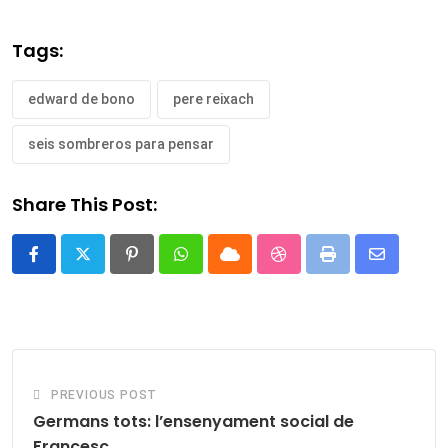
Tags:
edward de bono
pere reixach
seis sombreros para pensar
Share This Post:
Pinterest
Whatsapp
Cloud
StumbleUpon
Print
Share
via
Email
PREVIOUS POST
Germans tots: l’ensenyament social de
Francesc