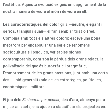
l’estètica. Aquesta evolució exigeix un capgirament de la
nostra manera de veure el món i de viure en ell.
Les característiques del color gris —neutre, elegant i
seriós, tranquil i suau—
el fan semblar trist o fred.
Combina amb tots els altres colors; esdevé una bona
metàfora per encapsular una sèrie de fenòmens
socioculturals i psíquics, veritables signes
contemporanis, com són la pèrdua dels grans relats, la
polivalència del que és burocràtic i pragmàtic,
l’esmorteïment de les grans passions, junt amb una certa
desil·lusió generalitzada de les estratègies, polítiques,
econòmiques i militars.
El joc dels
Sis barrets per pensar
, des d’ara, almenys per a
mi, seran «set», ens ajuden a classificar els projectes en: