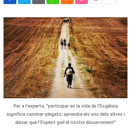
Pinterest
Whatsapp
Cloud
StumbleUpon
Print
Share
via
Email
Per a l'experta, "participar en la vida de l’Església
significa caminar plegats, aprendre els uns dels altres i
deixar que l’Esperit guiï el nostre discerniment"