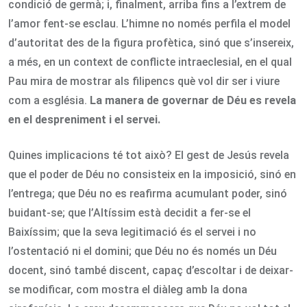
condició de germà; i, finalment, arriba fins a l’extrem de
l’amor fent-se esclau. L’himne no només perfila el model
d’autoritat des de la figura profètica, sinó que s’insereix,
a més, en un context de conflicte intraeclesial, en el qual
Pau mira de mostrar als filipencs què vol dir ser i viure
com a església.
La manera de governar de Déu es revela
en el despreniment i el servei.
Quines implicacions té tot això? El gest de Jesús revela
que el poder de Déu no consisteix en la imposició, sinó en
l’entrega; que Déu no es reafirma acumulant poder, sinó
buidant-se; que l’Altíssim està decidit a fer-se el
Baixíssim; que la seva legitimació és el servei i no
l’ostentació ni el domini; que Déu no és només un Déu
docent, sinó també discent, capaç d’escoltar i de deixar-
se modificar, com mostra el diàleg amb la dona