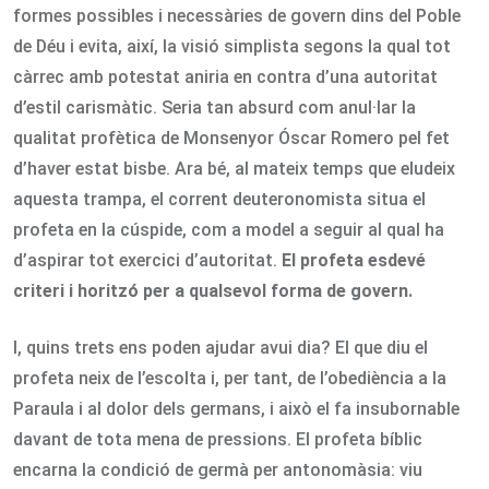
formes possibles i necessàries de govern dins del Poble
de Déu i evita, així, la visió simplista segons la qual tot
càrrec amb potestat aniria en contra d’una autoritat
d’estil carismàtic. Seria tan absurd com anul·lar la
qualitat profètica de Monsenyor Óscar Romero pel fet
d’haver estat bisbe. Ara bé, al mateix temps que eludeix
aquesta trampa, el corrent deuteronomista situa el
profeta en la cúspide, com a model a seguir al qual ha
d’aspirar tot exercici d’autoritat.
El profeta esdevé
criteri i horitzó per a qualsevol forma de govern.
I, quins trets ens poden ajudar avui dia? El que diu el
profeta neix de l’escolta i, per tant, de l’obediència a la
Paraula i al dolor dels germans, i això el fa insubornable
davant de tota mena de pressions. El profeta bíblic
encarna la condició de germà per antonomàsia: viu