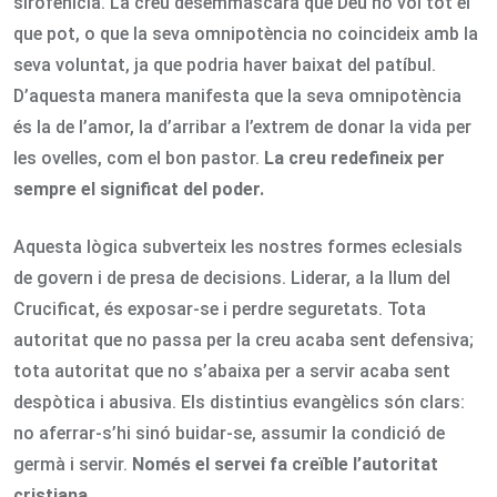
sirofenícia. La creu desemmascara que Déu no vol tot el
que pot, o que la seva omnipotència no coincideix amb la
seva voluntat, ja que podria haver baixat del patíbul.
D’aquesta manera manifesta que la seva omnipotència
és la de l’amor, la d’arribar a l’extrem de donar la vida per
les ovelles, com el bon pastor.
La creu redefineix per
sempre el significat del poder.
Aquesta lògica subverteix les nostres formes eclesials
de govern i de presa de decisions. Liderar, a la llum del
Crucificat, és exposar-se i perdre seguretats. Tota
autoritat que no passa per la creu acaba sent defensiva;
tota autoritat que no s’abaixa per a servir acaba sent
despòtica i abusiva. Els distintius evangèlics són clars:
no aferrar-s’hi sinó buidar-se, assumir la condició de
germà i servir.
Només el servei fa creïble l’autoritat
cristiana.