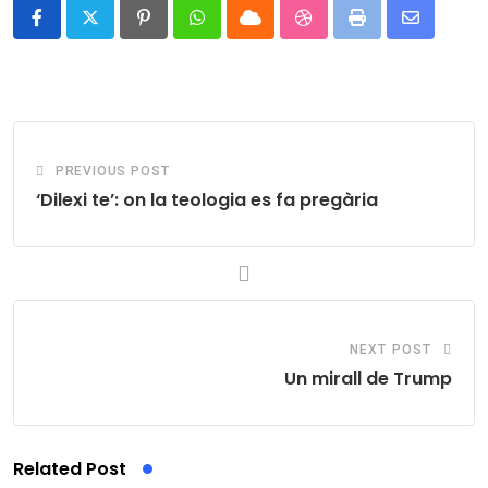
Pinterest
Whatsapp
Cloud
StumbleUpon
Print
Share
via
Email
PREVIOUS POST
‘Dilexi te’: on la teologia es fa pregària
NEXT POST
Un mirall de Trump
Related Post