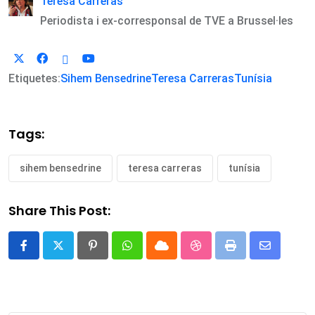
Teresa Carreras
Periodista i ex-corresponsal de TVE a Brussel·les
Etiquetes:
Sihem Bensedrine
Teresa Carreras
Tunísia
Tags:
sihem bensedrine
teresa carreras
tunísia
Share This Post:
Pinterest
Whatsapp
Cloud
StumbleUpon
Print
Share
via
Email