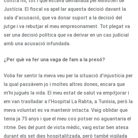
contra mi, tot i que estava demanada pel Ministeri de
Justícia. El fiscal va apel·lar aquesta decisió davant la
sala d’acusació, que va donar suport a la decisió del
jutge i va rebutjar el meu empresonament. Tot plegat va
ser una decisió política que va derivar en un cas judicial
amb una acusació infundada.
¿Per què va fer una vaga de fam a la presó?
Volia fer sentir la meva veu per la situació d’injustícia per
la qual passàvem jo i moltes altres dones, encara que
m’hi jugués la vida. El meu estat de salut va empitjorar i
em van traslladar a l’Hospital La Rabta, a Tunísia, però la
meva voluntat es va mantenir intacta. Vaig oblidar que
tenia ja 75 anys i que el meu cos potser no aguantaria el
ritme. Des del punt de vista mèdic, vaig estar ben atesa
durant els set dies hospitalitzada, però també vigilada