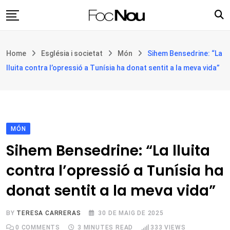
Skip
to
content
Església i societat
Home
Església i societat
Món
Sihem Bensedrine: “La
Filosofia i teologia
lluita contra l’opressió a Tunísia ha donat sentit a la meva vida”
Cultura
Intercultures
Opinió
MÓN
Botiga
Sihem Bensedrine: “La lluita
contra l’opressió a Tunísia ha
donat sentit a la meva vida”
BY
TERESA CARRERAS
30 DE MAIG DE 2025
0
COMMENTS
3 MINUTES READ
333
VIEWS