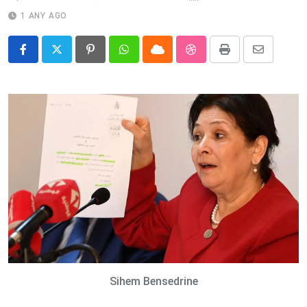
1 ANY AGO
Pinterest
Whatsapp
Cloud
StumbleUpon
Print
Share
via
Email
Sihem Bensedrine