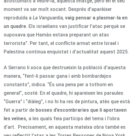
acostumats a veure-la, aquesta imatge, però en el seu
moment va ser molt xocant. Després d’aparèixer
reproduïda a
La Vanguardia,
vaig pensar a plasmar-la en
un quadre
. Els israelians van justificar l’atac perquè se
suposava que Hamàs estava preparant un atac
terrorista”. Per tant, el conflicte armat entre Israel i
Palestina continua enquistat i d’actualitat aquest 2025.
A Serrano li xoca que destrueixin la població d’aquesta
manera, “fent-li passar gana i amb bombardejos
constants”, indica. “És una pena per a tothom en
general”, sosté. En el quadre, hi apareixen les paraules
“Guerra” i “diàleg”, i no hi ha res de pintura, atès que està
fet a partir de
bosses d’escombraries que li aportaven
les veïnes
, a les quals feia partícips del tema i l’obra
d’art. Precisament, en aquesta mateixa obra també es
veu reflectit l’atac a les Torres Bessones de Nova York,