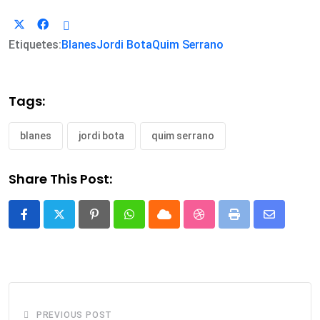
Etiquetes:
Blanes
Jordi Bota
Quim Serrano
Tags:
blanes
jordi bota
quim serrano
Share This Post:
Pinterest
Whatsapp
Cloud
StumbleUpon
Print
Share
via
Email
PREVIOUS POST