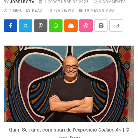
BY
JORDI BOTA
1 D'OCTUBRE DE 2025
0
COMMENTS
4 MINUTES READ
786
VIEWS
10 MESOS AGO
Pinterest
Whatsapp
Cloud
StumbleUpon
Print
Share
via
Email
Quim Serrano, comissari de l'exposició
Collage Art
| ©