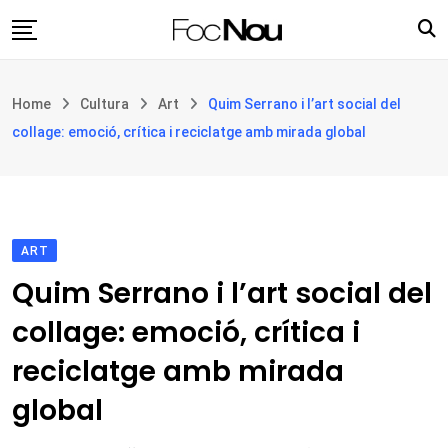
Skip
to
content
Església i societat
Home
Cultura
Art
Quim Serrano i l’art social del
Filosofia i teologia
collage: emoció, crítica i reciclatge amb mirada global
Cultura
Intercultures
Opinió
ART
Botiga
Quim Serrano i l’art social del
collage: emoció, crítica i
reciclatge amb mirada
global