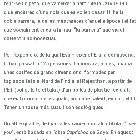
fent-se un petó, que va néixer a partir de la COVID-19 i
d’un encàrrec d’uns nois que es volien casar. Hi ha la
doble barrera, la de les mascaretes d’aquella època i el fet
que socialment encara hi hagi
“la barrera” que viu el
col·lectiu homosexual.
Per l’exposició, de la qual Eva Freixenet Era la comissària,
hi han passat 5.125 persones. La mostra, a més, incloïa
unes catifes de grans dimensions, formades per
tapissos fets al Nord de l’Índia, al Rajasthan, a partir de
PET (polietilè tereftalat) d’ampolles de plàstic reciclat,
que es trituren i de les quals, amb aire calent, en surt el fil.
Tenen un tacte més suau i són ecològiques.
Un altre quadre, dedicat a les xarxes socials i titulat “
I see
you
”, està basada en l’obra
Caprichos
de Goya. En aquest