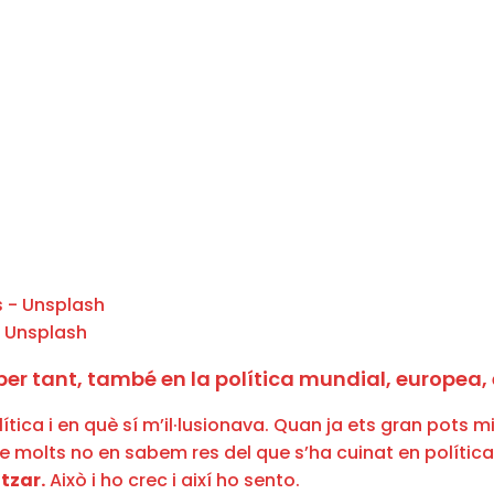
- Unsplash
per tant, també en la política mundial, europea,
tica i en què sí m’il·lusionava. Quan ja ets gran pots mir
que molts no en sabem res del que s’ha cuinat en políti
tzar.
Això i ho crec i així ho sento.