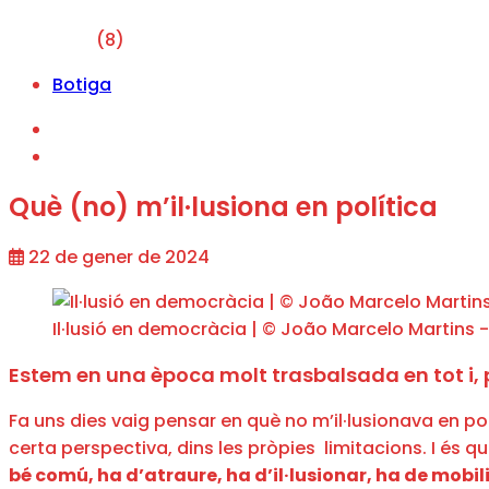
(8)
Botiga
Què (no) m’il·lusiona en política
22 de gener de 2024
Il·lusió en democràcia | © João Marcelo Martins 
Estem en una època molt trasbalsada en tot i, 
Fa uns dies vaig pensar en què no m’il·lusionava en polí
certa perspectiva, dins les pròpies limitacions. I és 
bé comú, ha d’atraure, ha d’il·lusionar, ha de mobili