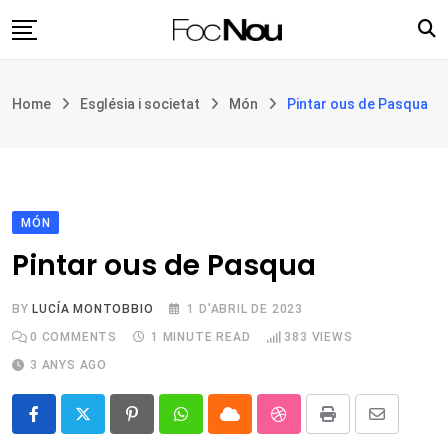
Skip
to
content
Església i societat
Home
Església i societat
Món
Pintar ous de Pasqua
Filosofia i teologia
Cultura
Intercultures
Opinió
MÓN
Pintar ous de Pasqua
Botiga
BY
LUCÍA MONTOBBIO
1 D'ABRIL DE 2023
0
COMMENTS
1 MINUTE READ
383
VIEWS
3 ANYS AGO
Pinterest
Whatsapp
Cloud
StumbleUpon
Print
Share