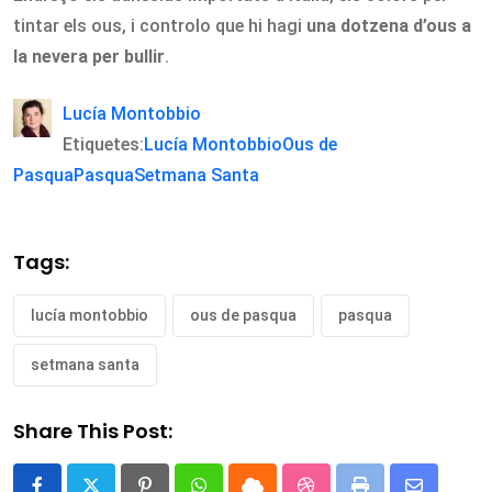
tintar els ous, i controlo que hi hagi
una dotzena d’ous a
la nevera per bullir
.
Lucía Montobbio
Etiquetes:
Lucía Montobbio
Ous de
Pasqua
Pasqua
Setmana Santa
Tags:
lucía montobbio
ous de pasqua
pasqua
setmana santa
Share This Post: