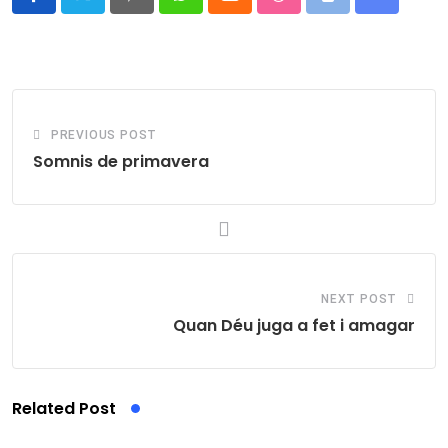
Pinterest
Whatsapp
Cloud
StumbleUpon
Print
Share
via
Email
PREVIOUS POST
Somnis de primavera
NEXT POST
Quan Déu juga a fet i amagar
Related Post