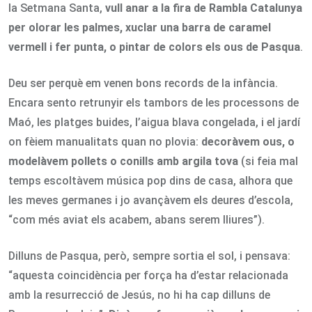
la Setmana Santa,
vull anar a la fira de Rambla Catalunya
per olorar les palmes, xuclar una barra de caramel
vermell i fer punta, o pintar de colors els ous de Pasqua
.
Deu ser perquè em venen bons records de la infància.
Encara sento retrunyir els tambors de les processons de
Maó, les platges buides, l’aigua blava congelada, i el jardí
on fèiem manualitats quan no plovia:
decoràvem ous, o
modelàvem pollets o conills amb argila tova
(si feia mal
temps escoltàvem música pop dins de casa, alhora que
les meves germanes i jo avançàvem els deures d’escola,
“com més aviat els acabem, abans serem lliures”).
Dilluns de Pasqua, però, sempre sortia el sol, i pensava:
“aquesta coincidència per força ha d’estar relacionada
amb la resurrecció de Jesús, no hi ha cap dilluns de