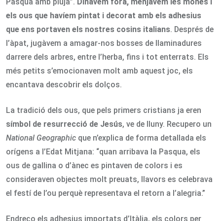
Pasqua amb pluja”.
Dinàvem fora, menjàvem les mones i
els ous que havíem pintat i decorat amb els adhesius
que ens portaven els nostres cosins italians
. Després de
l’àpat, jugàvem a amagar-nos bosses de llaminadures
darrere dels arbres, entre l’herba, fins i tot enterrats. Els
més petits s’emocionaven molt amb aquest joc, els
encantava descobrir els dolços.
La tradició dels ous, que pels primers cristians ja eren
símbol de resurrecció de Jesús
, ve de lluny. Recupero un
National Geographic
que n’explica de forma detallada els
orígens a l’Edat Mitjana: “quan arribava la Pasqua, els
ous de gallina o d’ànec es pintaven de colors i es
consideraven objectes molt preuats, llavors es celebrava
el festí de l’ou perquè representava el retorn a l’alegria.”
Endreço els adhesius importats d’Itàlia, els colors per