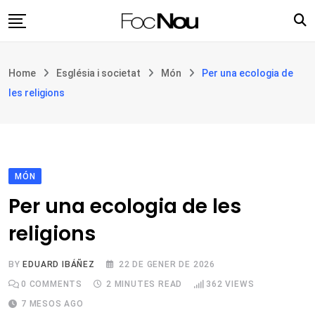
Skip
to
content
Església i societat
Home
Església i societat
Món
Per una ecologia de
Filosofia i teologia
les religions
Cultura
Intercultures
Opinió
MÓN
Botiga
Per una ecologia de les
religions
BY
EDUARD IBÁÑEZ
22 DE GENER DE 2026
0
COMMENTS
2 MINUTES READ
362
VIEWS
7 MESOS AGO