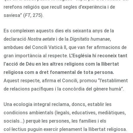
rerefons religiós que recull segles d’experiència i de
saviesa” (
FT
, 275).
Es compleixen aquests dies els seixanta anys de la
declaració
Nostra aetate
i de la
Dignitatis humanae
,
ambdues del Concili Vaticà II, que van fer afirmacions de
gran importància al respecte.
L’Església hi reconeix tant
l’acció de Déu en les altres religions com la llibertat
religiosa com a dret fonamental de tota persona.
Aquest respecte, afirma el Concili, promou “l’establiment
de relacions pacífiques i la concòrdia del gènere humà”.
Una ecologia integral reclama, doncs, establir les
condicions ambientals (legals, educatives, mediàtiques,
socials…) perquè les persones, les famílies i els
col·lectius puguin exercir plenament la llibertat religiosa.