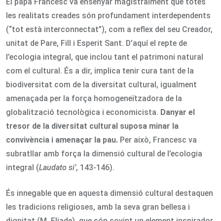
El papa Francesc va ensenyar magistralment que totes
les realitats creades són profundament interdependents
(“tot està interconnectat”), com a reflex del seu Creador,
unitat de Pare, Fill i Esperit Sant. D’aquí el repte de
l’ecologia integral, que inclou tant el patrimoni natural
com el cultural. És a dir, implica tenir cura tant de la
biodiversitat com de la diversitat cultural, igualment
amenaçada per la força homogeneïtzadora de la
globalització tecnològica i economicista.
Danyar el
tresor de la diversitat cultural suposa minar la
convivència i amenaçar la pau.
Per això, Francesc va
subratllar amb força la dimensió cultural de l’ecologia
integral (
Laudato si’
, 143-146).
És innegable que en aquesta dimensió cultural destaquen
les tradicions religioses, amb la seva gran bellesa i
dignitat (M. Eliade), que són sovint un element inspirador