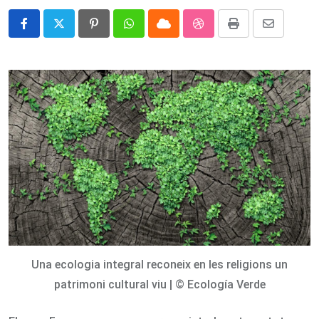
Pinterest
Whatsapp
Cloud
StumbleUpon
Print
Share
via
Email
Una ecologia integral reconeix en les religions un
patrimoni cultural viu | © Ecología Verde