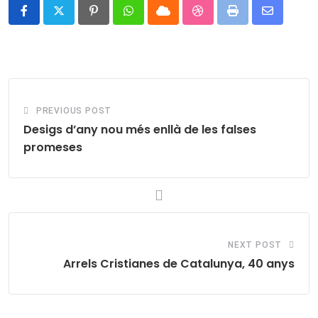
Pinterest
Whatsapp
Cloud
StumbleUpon
Print
Share
via
Email
PREVIOUS POST
Desigs d’any nou més enllà de les falses
promeses
NEXT POST
Arrels Cristianes de Catalunya, 40 anys