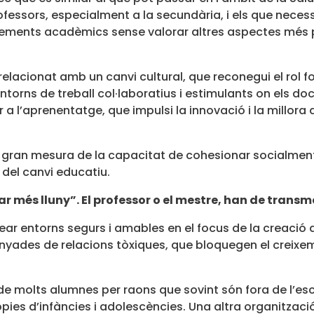
essors, especialment a la secundària, i els que necess
oneixements acadèmics sense valorar altres aspectes mé
relacionat amb un canvi cultural, que reconegui el rol 
rns de treball col·laboratius i estimulants on els doc
 a l’aprenentatge, que impulsi la innovació i la millor
gran mesura de la capacitat de cohesionar socialment 
del canvi educatiu.
ar més lluny”. El professor o el mestre, han de trans
ear entorns segurs i amables en el focus de la creació
lunyades de relacions tòxiques, que bloquegen el creixe
e molts alumnes per raons que sovint són fora de l’esc
òpies d’infàncies i adolescències. Una altra organitzaci