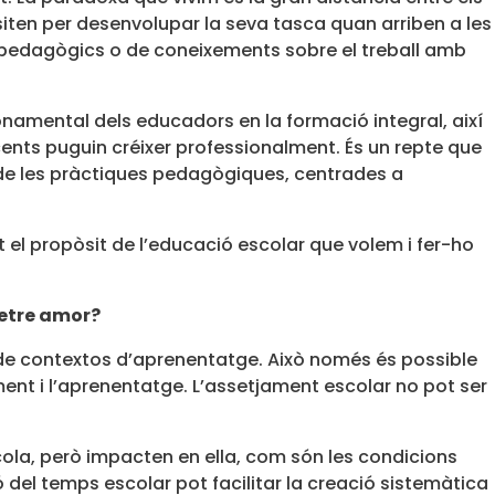
iten per desenvolupar la seva tasca quan arriben a les
s pedagògics o de coneixements sobre el treball amb
fonamental dels educadors en la formació integral, així
ents puguin créixer professionalment. És un repte que
a de les pràctiques pedagògiques, centrades a
el propòsit de l’educació escolar que volem i fer-ho
metre amor?
 de contextos d’aprenentatge. Això només és possible
ment i l’aprenentatge. L’assetjament escolar no pot ser
ola, però impacten en ella, com són les condicions
ó del temps escolar pot facilitar la creació sistemàtica