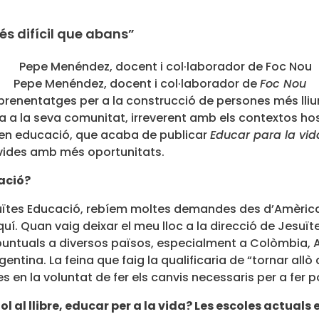
és difícil que abans”
Pepe Menéndez, docent i col·laborador de
Foc Nou
renentatges per a la construcció de persones més lliure
a a la seva comunitat, irreverent amb els contextos host
 en educació, que acaba de publicar
Educar para la vid
 vides amb més oportunitats.
cació?
uïtes Educació, rebíem moltes demandes des d’Amèrica L
uí. Quan vaig deixar el meu lloc a la direcció de Jesuï
 puntuals a diversos països, especialment a Colòmbia, A
entina. La feina que faig la qualificaria de “tornar allò
res en la voluntat de fer els canvis necessaris per a fer
tol al llibre, educar per a la vida? Les escoles actual