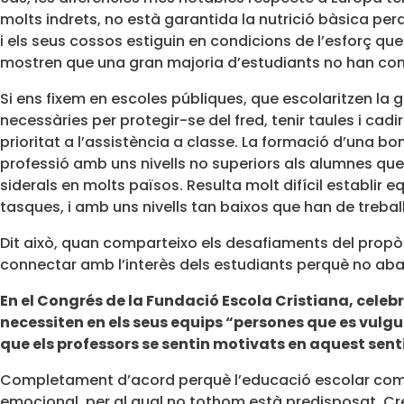
molts indrets, no està garantida la nutrició bàsica per
i els seus cossos estiguin en condicions de l’esforç q
mostren que una gran majoria d’estudiants no han cons
Si ens fixem en escoles públiques, que escolaritzen la 
necessàries per protegir-se del fred, tenir taules i cadir
prioritat a l’assistència a classe. La formació d’una bo
professió amb uns nivells no superiors als alumnes que c
siderals en molts països. Resulta molt difícil establir
tasques, i amb uns nivells tan baixos que han de treball
Dit això, quan comparteixo els desafiaments del propò
connectar amb l’interès dels estudiants perquè no aban
En el Congrés de la Fundació Escola Cristiana, celebra
necessiten en els seus equips “persones que es vulgu
que els professors se sentin motivats en aquest sent
Completament d’acord perquè l’educació escolar comp
emocional, per al qual no tothom està predisposat. Crec