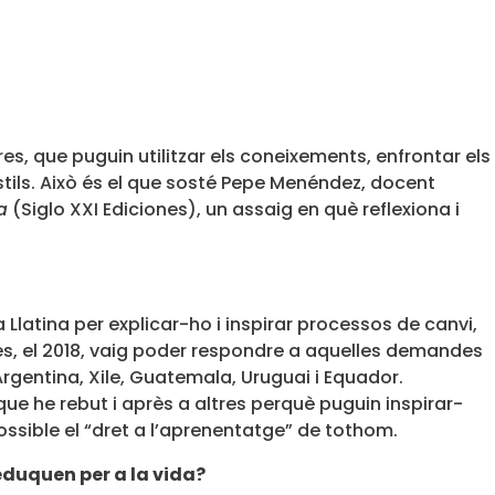
s, que puguin utilitzar els coneixements, enfrontar els
ils. Això és el que sosté
Pepe Menéndez
, docent
a
(Siglo XXI Ediciones), un assaig en què reflexiona i
latina per explicar-ho i inspirar processos de canvi,
tes, el 2018, vaig poder respondre a aquelles demandes
rgentina, Xile, Guatemala, Uruguai i Equador.
 que he rebut i après a altres perquè puguin inspirar-
 possible el “dret a l’aprenentatge” de tothom.
s eduquen per a la vida?