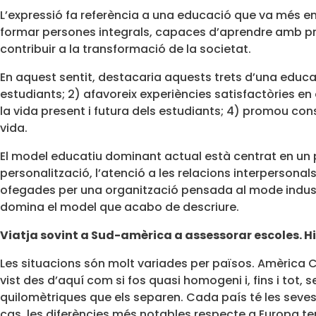
L’expressió fa referència a una educació que va més 
formar persones integrals, capaces d’aprendre amb prop
contribuir a la transformació de la societat.
En aquest sentit, destacaria aquests trets d’una educac
estudiants; 2) afavoreix experiències satisfactòries e
la vida present i futura dels estudiants; 4) promou con
vida.
El model educatiu dominant actual està centrat en un
personalització, l’atenció a les relacions interpersona
ofegades per una organització pensada al mode industr
domina el model que acabo de descriure.
V
iatja sovint a Sud-amèrica a assessorar escoles. Hi 
Les situacions són molt variades per països. Amèrica Cen
vist des d’aquí com si fos quasi homogeni i, fins i tot
quilomètriques que els separen. Cada país té les seves
cas, les diferències més notables respecte a Europa ten