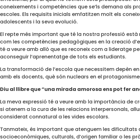
coneixements i competències que se’ls demana als prof
escoles. Els requisits inicials emfatitzen molt els c
adolescents i la seva evolució.
El repte més important que té la nostra professió està 
com les competències pedagògiques en la creació d’ento
té a veure amb allò que es reconeix com a lideratge per
aconseguir l’aprenentatge de tots els estudiants.
La transformació de l’escola que necessitem depèn en 
amb els docents, què són nuclears en el protagonisme 
Diu
al llibre que “una mirada amorosa ens pot fer an
La meva expressió té a veure amb la importància de cr
si atenem a la cura de les relacions interpersonals, al
considerat connatural a les vides escolars.
Tanmateix, és important que atenguem les dificultats d
socioeconòmiques, culturals, d’origen familiar o les pr