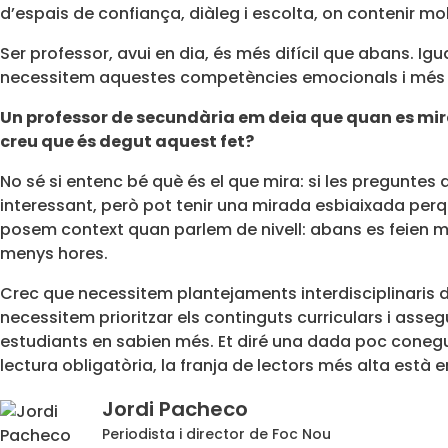
d’espais de confiança, diàleg i escolta, on contenir molt
Ser professor, avui en dia, és més difícil que abans. I
necessitem aquestes competències emocionals i més tr
Un professor de secundària
em deia que quan es mira
creu que és degut aquest fet?
No sé si entenc bé què és el que mira: si les preguntes
interessant, però pot tenir una mirada esbiaixada perq
posem context quan parlem de nivell: abans es feien 
menys hores.
Crec que necessitem plantejaments interdisciplinaris 
necessitem prioritzar els continguts curriculars i asse
estudiants en sabien més. Et diré una dada poc conegud
lectura obligatòria, la franja de lectors més alta està 
Jordi Pacheco
Periodista i director de Foc Nou