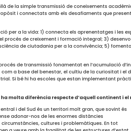
enllà de la simple transmissió de coneixements acadèm
òsit i connectats amb els desafiaments que presenta el
ió per a la vida: 1) connecta els aprenentatges i les e
n el procés de creixement i formació integral; 3) desen
sciència de ciutadania per a la convivència; 5) fomentar
 procés de transmissió fonamentat en l’acumulació d’i
ls com a base del benestar, el cultiu de la curiositat 
ial. Si bé hi ha escoles que estan implementant pràcti
ha molta diferència respecte d’aquell continent i el n
tral i del Sud és un territori molt gran, que sovint és
, sense adonar-nos de les enormes distàncies
 circumstàncies, cultures i problemàtiques. En tot
en a veure amb la fragilitat de les estructures d’estat,