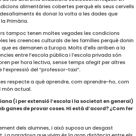
ndicions alimentàries cobertes perquè els seus cervells
s desafiaments és donar la volta a les dades que
la Primària.
colars tampoc tenen moltes vegades les condicions
ebles les creences culturals de les famílies perquè donin
s que es demanen a Europa. Molts d’ells arriben a la
ncies entre l’escola pública i l’escola privada són
bren per hora lectiva, sense temps afegit per altres
 l’expressió del “professor-taxi”.
ncies respecte a què aprendre, com aprendre-ho, com
l món actual.
ana (i per extensió l’escola i la societat en general)
mb ganes de provar coses. Hi està d’acord? ¿Com fer
ment dels alumnes, i això suposa un desgast
t. La paradoxa que vivim és la gran distància entre els