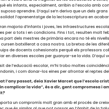
què els infants, especialment, arribin a l’escola amb co
ue suposa aprendre. D’aquí se’n deriva que un dels gran
olidat l’aprenentatge de la lectoescriptura en acabar 
gran majoria d’infants i joves, les infraestructures es
es per a tots i en condicions. Fins i tot, resulten molt f
na part dels mestres de primària encara no té els nivell
ursen batxillerat a casa nostra. La bretxa de les diferè
 equips de docents cohesionats perquè els professors co
ar en diverses escoles per guanyar-se la vida. D’aquí ve
sit de l’educació escolar, m’hi trobo moltes coincidè
donin, i com donar-los eines per afrontar el reptes de
t l’any passat, deia Xavier Marcet que l’escola cristi
in complicar la vida”, és a dir, gent compromesa i a
it?
orta un compromís molt gran amb el procés de creixe
 que és similar al que pot passar en l’àmbit de la Salu