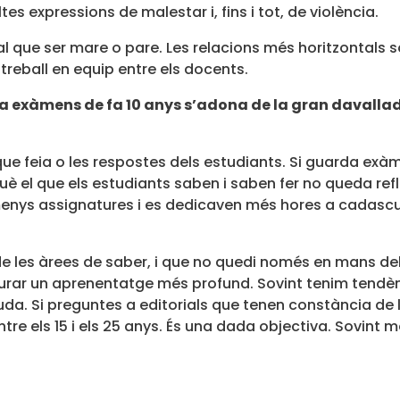
es expressions de malestar i, fins i tot, de violència.
gual que ser mare o pare. Les relacions més horitzontal
eball en equip entre els docents.
 exàmens de fa 10 anys s’adona de la gran davallada
 que feia o les respostes dels estudiants. Si guarda exà
uè el que els estudiants saben i saben fer no queda re
menys assignatures i es dedicaven més hores a cadascu
de les àrees de saber, i que no quedi només en mans d
gurar un aprenentatge més profund. Sovint tenim tendènc
a. Si preguntes a editorials que tenen constància de le
entre els 15 i els 25 anys. És una dada objectiva. Sovint