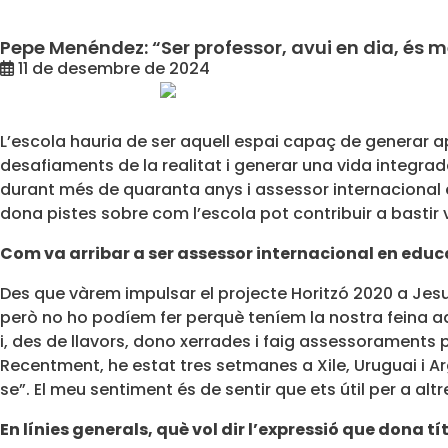
Pepe Menéndez: “Ser professor, avui en dia, és m
11 de desembre de 2024
L’escola hauria de ser aquell espai capaç de generar ap
desafiaments de la realitat i generar una vida integrad
durant més de quaranta anys i assessor internacional
dona pistes sobre com l’escola pot contribuir a bastir
Com
va arribar a ser assessor internacional en edu
Des que vàrem impulsar el projecte Horitzó 2020 a Jes
però no ho podíem fer perquè teníem la nostra feina aq
i, des de llavors, dono xerrades i faig assessoraments
Recentment, he estat tres setmanes a Xile, Uruguai i Arg
se”. El meu sentiment és de sentir que ets útil per a alt
En línies generals, què vol dir l’expressió que dona tí