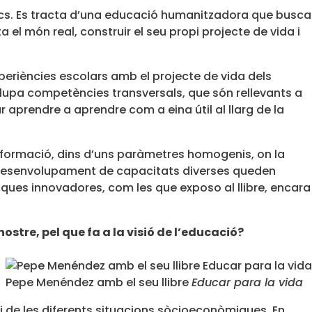
ics. Es tracta d’una educació humanitzadora que busca
 món real, construir el seu propi projecte de vida i
xperiències escolars amb el projecte de vida dels
volupa competències transversals, que són rellevants a
 aprendre a aprendre com a eina útil al llarg de la
nformació, dins d’uns paràmetres homogenis, on la
i el desenvolupament de capacitats diverses queden
ques innovadores, com les que exposo al llibre, encara
ostre, pel que fa a la visió de l’educació?
Pepe Menéndez amb el seu llibre
Educar para la vida
 i de les diferents situacions sòcioeconòmiques. En