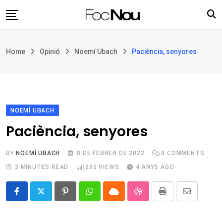
Skip
to
content
Església i societat
Home
Opinió
Noemí Ubach
Paciència, senyores
Filosofia i teologia
Cultura
Intercultures
Opinió
NOEMÍ UBACH
Paciència, senyores
Botiga
BY
NOEMÍ UBACH
8 DE FEBRER DE 2022
0
COMMENTS
3 MINUTES READ
295
VIEWS
4 ANYS AGO
Pinterest
Whatsapp
Cloud
StumbleUpon
Print
Share
via