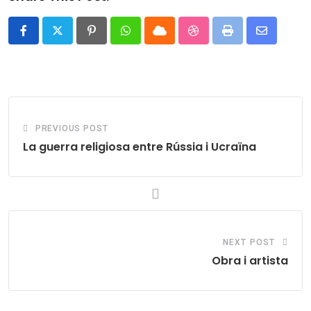
Pinterest
Whatsapp
Cloud
StumbleUpon
Print
Share
via
Email
PREVIOUS POST
La guerra religiosa entre Rússia i Ucraïna
NEXT POST
Obra i artista