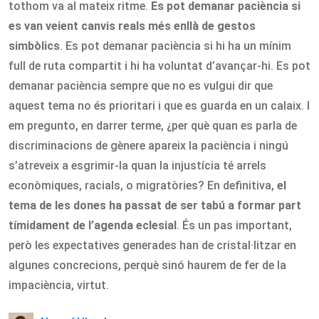
tothom va al mateix ritme.
Es pot demanar paciència si
es van veient canvis reals més enllà de gestos
simbòlics
. Es pot demanar paciència si hi ha un mínim
full de ruta compartit i hi ha voluntat d’avançar-hi. Es pot
demanar paciència sempre que no es vulgui dir que
aquest tema no és prioritari i que es guarda en un calaix. I
em pregunto, en darrer terme, ¿per què quan es parla de
discriminacions de gènere apareix la paciència i ningú
s’atreveix a esgrimir-la quan la injustícia té arrels
econòmiques, racials, o migratòries? En definitiva,
el
tema de les dones ha passat de ser tabú a formar part
tímidament de l’agenda eclesial
. És un pas important,
però les expectatives generades han de cristal·litzar en
algunes concrecions, perquè sinó haurem de fer de la
impaciència, virtut.