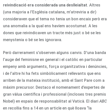
reivindicació era considerada una deslleialtat
. Altres
(una majoria a l’Església catalana, m’atreviria a dir)
consideraven que el tema no tenia un bon encaix però era
una anomalia a la qual ens havíem acostumat. A les
dones que reivindicaven un tracte més just o bé se les
menystenia o bé se les ignorava.
Però darrerament s’observen alguns canvis. D’una banda
l’auge del feminisne en general i el catòlic en particular
empeny amb arguments, força organitzativa i denúncies,
i de l’altre hi ha fets simbòlicament rellevants que ens
arriben de la mateixa institució, amb el Sant Pare com a
màxim precursor. Destaco el nomenament d’expertes de
gran vàlua científica i professional (incloses tres premis
Nobel) en espais de responsabilitat al Vaticà. El diari
ABC
en recollia fins a 14 en un article en què lloava “la