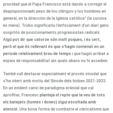
prioridad que el Papa Francisco está dando a corregir el
desproporcionado
peso de los clérigos y los hombres en
general, en la dirección de la Iglesia católica” (la cursiva
és meva). Trobo significatiu l’enfocament d’un diari gens
sospitós de posicionaments progressistes radicals.
Al
gú pot dir que catorze són molt poques, i és cert,
però el que és rellevant és que s’hagin nomenat en un
període relativament breu de temps
i que hagin arribat a
espais de responsabilitat als quals abans no hi accedien.
També vull destacar especialment el procés sinodal que
s’ha obert amb motiu del Sínode dels bisbes 2021-2023.
En un evident canvi de paradigma eclesial que cal
aprofitar, Francesc
planteja el repte que la veu de tots
els batejats (homes i dones) sigui escoltada amb
atenció
. Una bona forma de combatre el clericalisme que