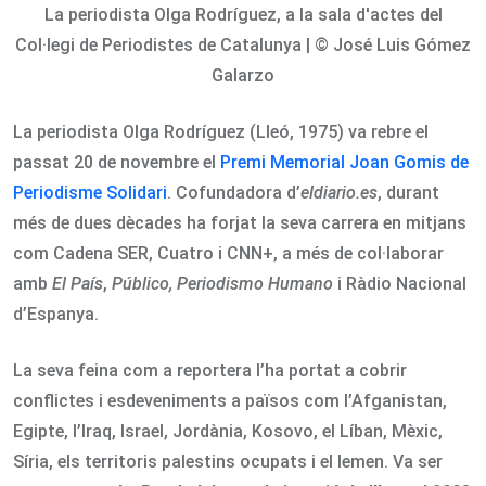
La periodista Olga Rodríguez, a la sala d'actes del
Col·legi de Periodistes de Catalunya | © José Luis Gómez
Galarzo
La periodista Olga Rodríguez (Lleó, 1975) va rebre el
passat 20 de novembre el
Premi Memorial Joan Gomis de
Periodisme Solidari
. Cofundadora d’
eldiario.es
, durant
més de dues dècades ha forjat la seva carrera en mitjans
com Cadena SER, Cuatro i CNN+, a més de col·laborar
amb
El País
,
Público, Periodismo Humano
i Ràdio Nacional
d’Espanya.
La seva feina com a reportera l’ha portat a cobrir
conflictes i esdeveniments a països com l’Afganistan,
Egipte, l’Iraq, Israel, Jordània, Kosovo, el Líban, Mèxic,
Síria, els territoris palestins ocupats i el Iemen. Va ser