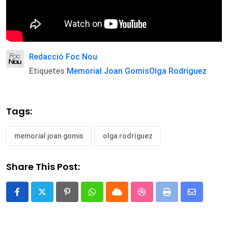
Redacció Foc Nou
Etiquetes:
Memorial Joan Gomis
Olga Rodríguez
Tags:
memorial joan gomis
olga rodríguez
Share This Post:
Pinterest
Whatsapp
Cloud
StumbleUpon
Print
Share
via
Email