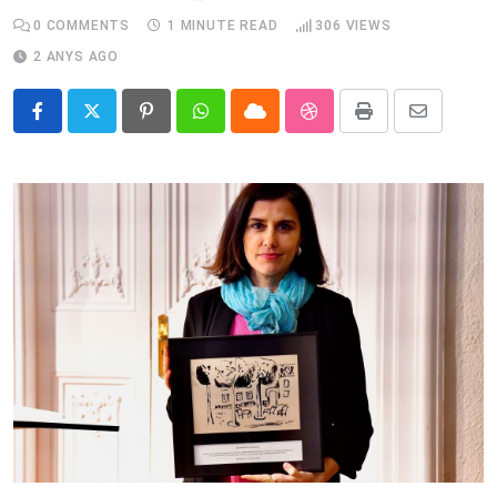
0
COMMENTS
1 MINUTE READ
306
VIEWS
2 ANYS AGO
Pinterest
Whatsapp
Cloud
StumbleUpon
Print
Share
via
Email