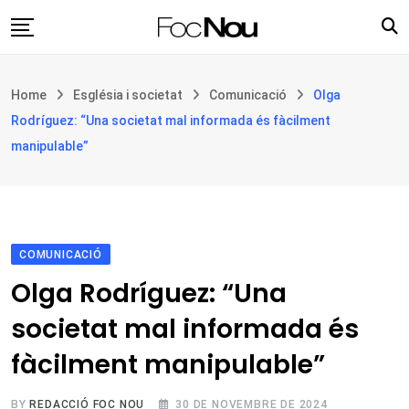
Skip
to
content
Església i societat
Home
Església i societat
Comunicació
Olga
Filosofia i teologia
Rodríguez: “Una societat mal informada és fàcilment
Cultura
manipulable”
Intercultures
Opinió
Botiga
COMUNICACIÓ
Olga Rodríguez: “Una
societat mal informada és
fàcilment manipulable”
BY
REDACCIÓ FOC NOU
30 DE NOVEMBRE DE 2024