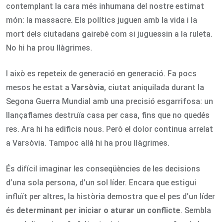
contemplant la cara més inhumana del nostre estimat
món: la massacre. Els polítics juguen amb la vida i la
mort dels ciutadans gairebé com si juguessin a la ruleta.
No hi ha prou llàgrimes.
I això es repeteix de generació en generació. Fa pocs
mesos he estat a
Varsòvia
, ciutat aniquilada durant la
Segona Guerra Mundial amb una precisió esgarrifosa: un
llançaflames destruïa casa per casa, fins que no quedés
res. Ara hi ha edificis nous. Però el dolor continua arrelat
a Varsòvia. Tampoc allà hi ha prou llàgrimes.
És difícil imaginar les conseqüències de les decisions
d’una sola persona, d’un sol líder. Encara que estigui
influït per altres, la història demostra que el pes d’un líder
és
determinant per iniciar o aturar un conflicte
. Sembla