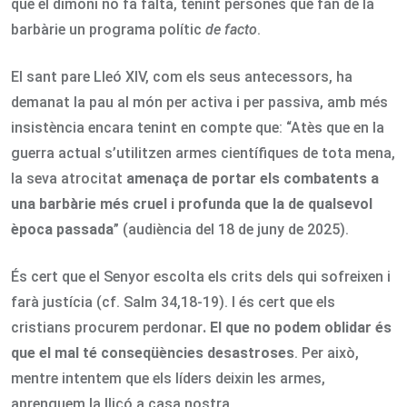
que el dimoni no fa falta, tenint persones que fan de la
barbàrie un programa polític
de facto
.
El sant pare Lleó XIV, com els seus antecessors, ha
demanat la pau al món per activa i per passiva, amb més
insistència encara tenint en compte que: “Atès que en la
guerra actual s’utilitzen armes científiques de tota mena,
la seva atrocitat
amenaça de portar els combatents a
una barbàrie més cruel i profunda que la de qualsevol
època passada
” (audiència del 18 de juny de 2025).
És cert que el Senyor escolta els crits dels qui sofreixen i
farà justícia (cf. Salm 34,18-19). I és cert que els
cristians procurem perdonar
. El que no podem oblidar és
que el mal té conseqüències desastroses
. Per això,
mentre intentem que els líders deixin les armes,
aprenguem la lliçó a casa nostra.