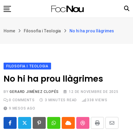
Skip
to
content
Església i societat
Home
Filosofia i Teologia
No hi ha prou llàgrimes
Filosofia i teologia
Cultura
Intercultures
Opinió
FILOSOFIA I TEOLOGIA
No hi ha prou llàgrimes
Botiga
BY
GERARD JIMÉNEZ CLOPÉS
12 DE NOVEMBRE DE 2025
0
COMMENTS
3 MINUTES READ
338
VIEWS
9 MESOS AGO
Pinterest
Whatsapp
Cloud
StumbleUpon
Print
Share