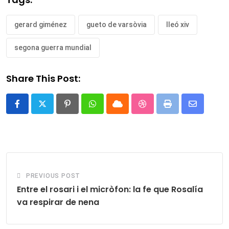
gerard giménez
gueto de varsòvia
lleó xiv
segona guerra mundial
Share This Post:
Pinterest
Whatsapp
Cloud
StumbleUpon
Print
Share
via
Email
PREVIOUS POST
Entre el rosari i el micròfon: la fe que Rosalía
va respirar de nena