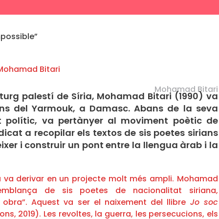
mpossible”
Mohamad Bitari
turg palestí de Síria, Mohamad Bitari (1990) va
tins del Yarmouk, a Damasc. Abans de la seva
 polític, va pertànyer al moviment poètic de
cat a recopilar els textos de sis poetes sirians
er i construir un pont entre la llengua àrab i la
ria va derivar en un projecte molt més ampli. Mohamad
emblança de sis poetes de nacionalitat siriana,
bra”. Aquest va ser el naixement del llibre
Jo soc
ons, 2019). Les revoltes, la guerra, les persecucions, els