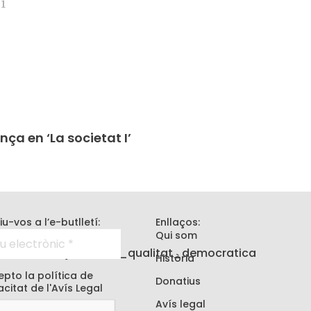
21
3
ça en ‘La societat I’
iu-vos a l’e-butlletí:
Enllaços:
Qui som
Història
pto la política de
Donatius
acitat de l'
Avís Legal
Avís legal