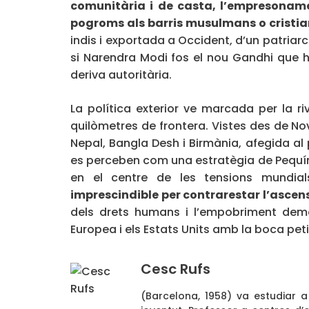
comunitària i de casta, l
’empresonamen
pogroms als barris musulmans o cristi
indis i exportada a Occident, d’un patriar
si Narendra Modi fos el nou Gandhi que 
deriva autoritària.
La política exterior ve marcada per la ri
quilòmetres de frontera. Vistes des de Nov
Nepal, Bangla Desh i Birmània, afegida a
es perceben com una estratègia de Pequín 
en el centre de les tensions mundia
imprescindible per contrarestar l
’ascen
dels drets humans i l’empobriment demo
Europea i els Estats Units amb la boca peti
Cesc Rufs
(Barcelona, 1958) va estudiar a