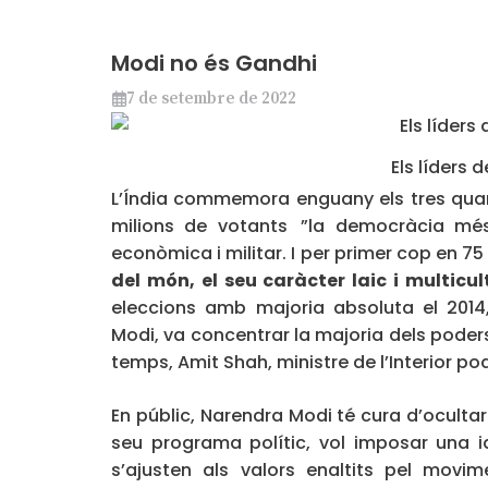
Modi no és Gandhi
7 de setembre de 2022
Els líders d
L’Índia commemora enguany els tres quar
milions de votants ”la democràcia mé
econòmica i militar. I per primer cop en 75
del món, el seu caràcter laic i multicu
eleccions amb majoria absoluta el 2014,
Modi, va concentrar la majoria dels poder
temps, Amit Shah, ministre de l’Interior po
En públic, Narendra Modi té cura d’oculta
seu programa polític, vol imposar una 
s’ajusten als valors enaltits pel movi