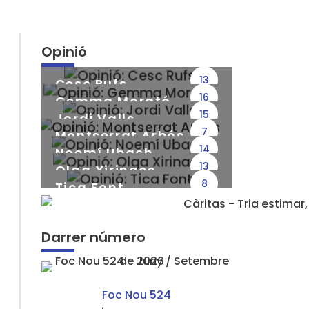
Opinió
13
Cesc Rufs
16
Gemma Morató
15
Jordi Valls
7
Montserrat Arbós
14
Noemí Ubach
13
Olga Xirinacs
8
Tica Font
Darrer número
Foc Nou 524