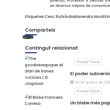
joventut. Professor a centres d
en diversos mitjans de comunicac
Etiquetes:
Cesc Rufs
Índia
Narendra Modi
Xi
Comparteix
Contingut relacionat
Noemí Ubach
El poder subversi
26 de gener de 20
Noemí Ubach
Un bisbe més pap