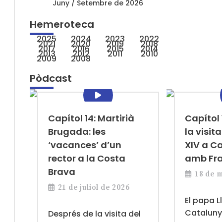
Juny / Setembre de 2026
Hemeroteca
2025
2024
2023
2022
2021
2020
2019
2018
2017
2016
2015
2014
2013
2012
2011
2010
2009
2008
Pòdcast
Capítol 14: Martirià
Capítol 
Brugada: les
la visit
‘vacances’ d’un
XIV a C
rector a la Costa
amb Fr
Brava
18 de 
21 de juliol de 2026
El papa L
Catalunya
Després de la visita del