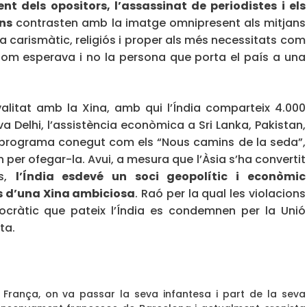
t dels opositors, l’assassinat de periodistes i els
ans
contrasten amb la imatge omnipresent als mitjans
ca carismàtic, religiós i proper als més necessitats com
hom esperava i no la persona que porta el país a una
valitat amb la Xina, amb qui l’Índia comparteix 4.000
a Delhi, l’assistència econòmica a Sri Lanka, Pakistan,
l programa conegut com els “Nous camins de la seda”,
per ofegar-la. Avui, a mesura que l’Àsia s’ha convertit
ls,
l’Índia esdevé un soci geopolític i econòmic
s d’una Xina ambiciosa
. Raó per la qual les violacions
cràtic que pateix l’Índia es condemnen per la Unió
ta.
 França, on va passar la seva infantesa i part de la seva