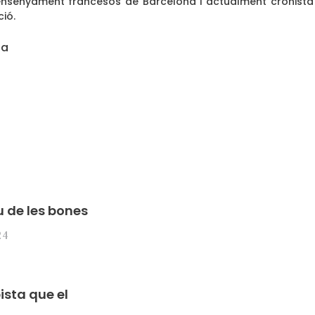
’ensenyament francesos de Barcelona i actualment cronista
ió.
na
u de les bones
24
ista que el