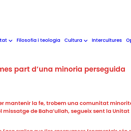
etat
Filosofia i teologia
Cultura
Intercultures
O
ormes part d’una minoria perseguida
per mantenir la fe, trobem una comunitat minori
el missatge de Baha’ullah, segueix sent la Unita