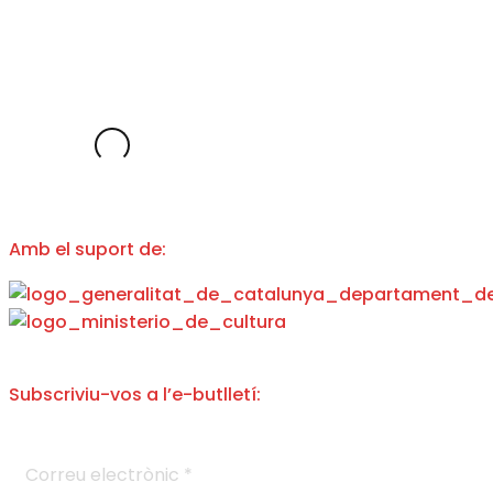
Subscripció anual edició impresa
Amb el suport de:
Subscriviu-vos a l’e-butlletí:
C
o