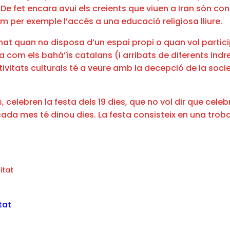
 De fet encara avui els creients que viuen a Iran són c
om per exemple l’accés a una educació religiosa lliure.
ginat quan no disposa d’un espai propi o quan vol parti
ària com els bahá’ís catalans (i arribats de diferents i
tivitats culturals té a veure amb la decepció de la socie
, celebren la festa dels 19 dies, que no vol dir que celeb
da mes té dinou dies. La festa consisteix en una troba
itat
tat