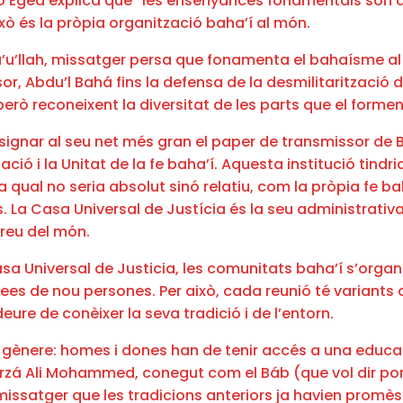
lio Egea explica que “les ensenyances fonamentals són 
xò és la pròpia organització baha’í al món.
u’llah, missatger persa que fonamenta el bahaísme al se
sor, Abdu’l Bahá fins la defensa de la desmilitarització 
però reconeixent la diversitat de les parts que el formen
ignar al seu net més gran el paper de transmissor de Ba
ció i la Unitat de la fe baha’í. Aquesta institució tindria
 qual no seria absolut sinó relatiu, com la pròpia fe bah
. La Casa Universal de Justícia és la seu administrativa
rreu del món.
asa Universal de Justicia, les comunitats baha’í s’org
es de nou persones. Per això, cada reunió té variants cu
re de conèixer la seva tradició i de l’entorn.
e gènere: homes i dones han de tenir accés a una educac
e Mirzá Ali Mohammed, conegut com el Báb (que vol dir por
 missatger que les tradicions anteriors ja havien promès 