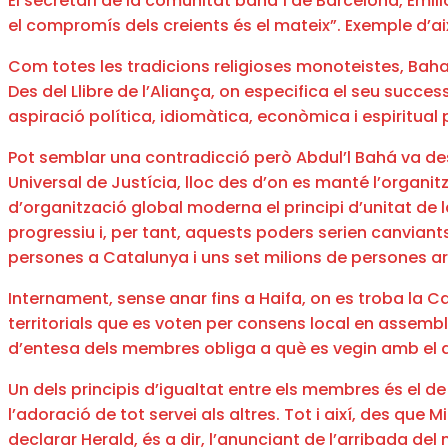
El secretari de la comunitat baha’í de Barcelona, Emi
el compromís dels creients és el mateix”. Exemple d’ai
Com totes les tradicions religioses monoteistes, Baha’
Des del Llibre de l’Aliança, on especifica el seu succes
aspiració política, idiomàtica, econòmica i espiritual 
Pot semblar una contradicció però Abdul’l Bahá va des
Universal de Justícia, lloc des d’on es manté l’organitza
d’organització global moderna el principi d’unitat de la
progressiu i, per tant, aquests poders serien canviants
persones a Catalunya i uns set milions de persones a
Internament, sense anar fins a Haifa, on es troba la C
territorials que es voten per consens local en assemble
d’entesa dels membres obliga a què es vegin amb el deu
Un dels principis d’igualtat entre els membres és el d
l’adoració de tot servei als altres. Tot i així, des qu
declarar Herald, és a dir, l’anunciant de l’arribada del