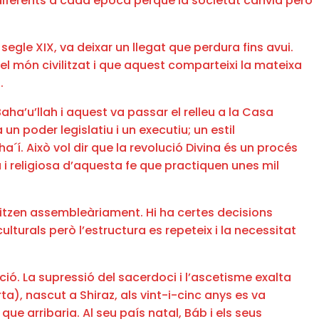
diferents a cada época perquè la societat canvia però
gle XIX, va deixar un llegat que perdura fins avui.
del món civilitzat i que aquest comparteixi la mateixa
.
ha’u’llah i aquest va passar el relleu a la Casa
 un poder legislatiu i un executiu; un estil
a´í. Això vol dir que la revolució Divina és un procés
 i religiosa d’aquesta fe que practiquen unes mil
anitzen assembleàriament. Hi ha certes decisions
lturals però l’estructura es repeteix i la necessitat
ió. La supressió del sacerdoci i l’ascetisme exalta
ta), nascut a Shiraz, als vint-i-cinc anys es va
que arribaria. Al seu país natal, Báb i els seus