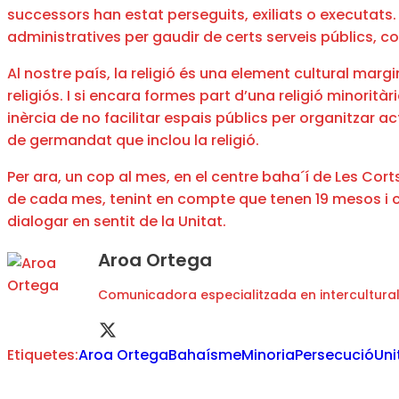
successors han estat perseguits, exiliats o executats.
administratives per gaudir de certs serveis públics, c
Al nostre país, la religió és una element cultural mar
religiós. I si encara formes part d’una religió minorit
inèrcia de no facilitar espais públics per organitzar ac
de germandat que inclou la religió.
Per ara, un cop al mes, en el centre baha´í de Les Corts
de cada mes, tenint en compte que tenen 19 mesos i ca
dialogar en sentit de la Unitat.
Aroa Ortega
Comunicadora especialitzada en intercultural
Etiquetes:
Aroa Ortega
Bahaísme
Minoria
Persecució
Uni