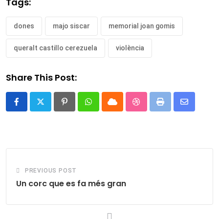
Tags:
dones
majo siscar
memorial joan gomis
queralt castillo cerezuela
violència
Share This Post:
Pinterest
Whatsapp
Cloud
StumbleUpon
Print
Share
via
Email
PREVIOUS POST
Un corc que es fa més gran