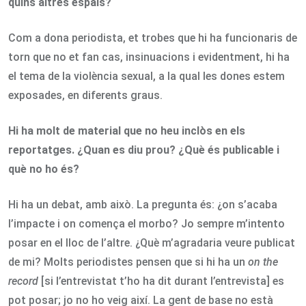
quins altres espais?
Com a dona periodista, et trobes que hi ha funcionaris de
torn que no et fan cas, insinuacions i evidentment, hi ha
el tema de la violència sexual, a la qual les dones estem
exposades, en diferents graus.
Hi ha molt de material que no heu inclòs en els
reportatges. ¿Quan es diu prou? ¿Què és publicable i
què no ho és?
Hi ha un debat, amb això. La pregunta és: ¿on s’acaba
l’impacte i on comença el morbo? Jo sempre m’intento
posar en el lloc de l’altre. ¿Què m’agradaria veure publicat
de mi? Molts periodistes pensen que si hi ha un
on the
record
[si l’entrevistat t’ho ha dit durant l’entrevista] es
pot posar; jo no ho veig així. La gent de base no està