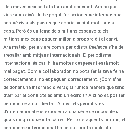
i les meves necessitats han anat canviant. Ara no puc
viure amb això. Jo he pogut fer periodisme internacional
perquè vivia als països que cobria, venint molt poc a
casa. Però és un tema dels mitjans espanyols: els
mitjans mexicans paguen millor, a proporció i al canvi.
Ara mateix, per a viure com a periodista
freelance
s’ha de
treballar amb mitjans internacionals. El periodisme
internacional és car: hi ha moltes despeses i està molt
mal pagat. Com a col·laborador, no pots fer la teva feina
correctament si no et paguen correctament. ¿Com s’ha
de donar una informació veraç si l’única manera que tens
d’arribar al conflicte és amb un exèrcit? Així no es pot fer
periodisme amb llibertat. A més, els periodistes
d’internacional ens exposem a una sèrie de riscos dels
quals ningú no se’n fa càrrec. Per tots aquests motius, el
periodisme internacional ha perdut molta qualitat i