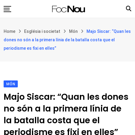
Skip
to
content
Església i societat
Home
Església i societat
Món
Majo Siscar: “Quan les
Filosofia i teologia
dones no són a la primera línia de la batalla costa que el
Cultura
periodisme es fixi en elles”
Intercultures
Opinió
Botiga
MÓN
Majo Siscar: “Quan les dones
no són a la primera línia de
la batalla costa que el
periodisme es fixi en elles”