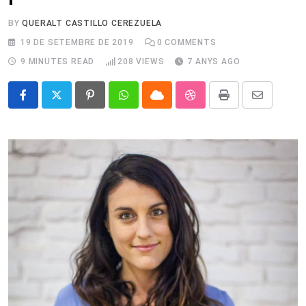
BY
QUERALT CASTILLO CEREZUELA
19 DE SETEMBRE DE 2019
0
COMMENTS
9 MINUTES READ
208
VIEWS
7 ANYS AGO
Pinterest
Whatsapp
Cloud
StumbleUpon
Print
Share
via
Email