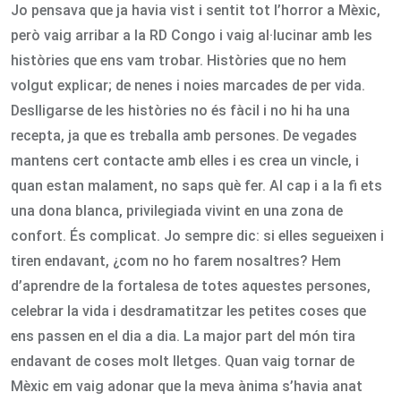
Jo pensava que ja havia vist i sentit tot l’horror a Mèxic,
però vaig arribar a la RD Congo i vaig al·lucinar amb les
històries que ens vam trobar. Històries que no hem
volgut explicar; de nenes i noies marcades de per vida.
Deslligarse de les històries no és fàcil i no hi ha una
recepta, ja que es treballa amb persones. De vegades
mantens cert contacte amb elles i es crea un vincle, i
quan estan malament, no saps què fer. Al cap i a la fi ets
una dona blanca, privilegiada vivint en una zona de
confort. És complicat. Jo sempre dic: si elles segueixen i
tiren endavant, ¿com no ho farem nosaltres? Hem
d’aprendre de la fortalesa de totes aquestes persones,
celebrar la vida i desdramatitzar les petites coses que
ens passen en el dia a dia. La major part del món tira
endavant de coses molt lletges. Quan vaig tornar de
Mèxic em vaig adonar que la meva ànima s’havia anat