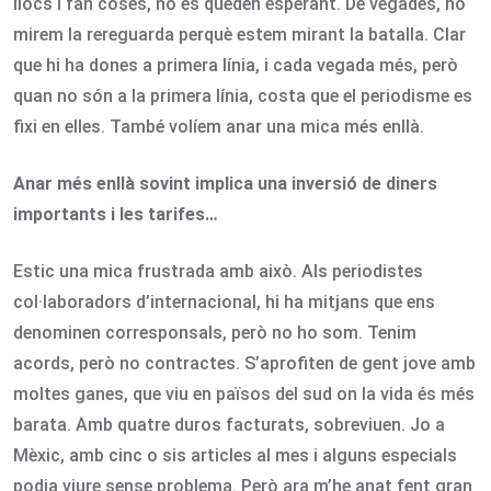
llocs i fan coses, no es queden esperant. De vegades, no
mirem la rereguarda perquè estem mirant la batalla. Clar
que hi ha dones a primera línia, i cada vegada més, però
quan no són a la primera línia, costa que el periodisme es
fixi en elles. També volíem anar una mica més enllà.
Anar més enllà sovint implica una inversió de diners
importants i les tarifes…
Estic una mica frustrada amb això. Als periodistes
col·laboradors d’internacional, hi ha mitjans que ens
denominen corresponsals, però no ho som. Tenim
acords, però no contractes. S’aprofiten de gent jove amb
moltes ganes, que viu en països del sud on la vida és més
barata. Amb quatre duros facturats, sobreviuen. Jo a
Mèxic, amb cinc o sis articles al mes i alguns especials
podia viure sense problema. Però ara m’he anat fent gran