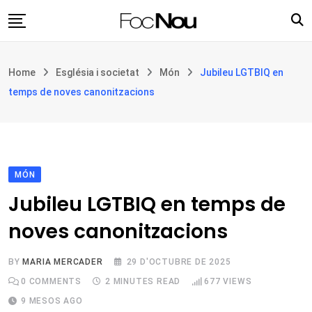
Skip
to
content
Església i societat
Home
Església i societat
Món
Jubileu LGTBIQ en
Filosofia i teologia
temps de noves canonitzacions
Cultura
Intercultures
Opinió
MÓN
Botiga
Jubileu LGTBIQ en temps de
noves canonitzacions
BY
MARIA MERCADER
29 D'OCTUBRE DE 2025
0
COMMENTS
2 MINUTES READ
677
VIEWS
9 MESOS AGO