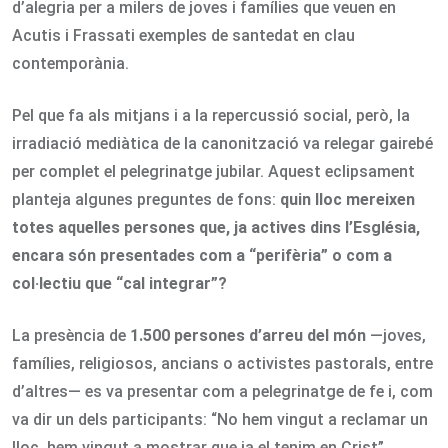
d’alegria per a milers de joves i famílies que veuen en
Acutis i Frassati exemples de santedat en clau
contemporània.
Pel que fa als mitjans i a la repercussió social, però, la
irradiació mediàtica de la canonització va relegar gairebé
per complet el pelegrinatge jubilar. Aquest eclipsament
planteja algunes preguntes de fons:
quin lloc mereixen
totes aquelles persones que, ja actives dins l’Església,
encara són presentades com a “perifèria” o com a
col·lectiu que “cal integrar”?
La presència de
1.500 persones d’arreu del món
—joves,
famílies, religiosos, ancians o activistes pastorals, entre
d’altres— es va presentar com a pelegrinatge de fe i, com
va dir un dels participants: “No hem vingut a reclamar un
lloc, hem vingut a mostrar que ja el tenim en Crist”.