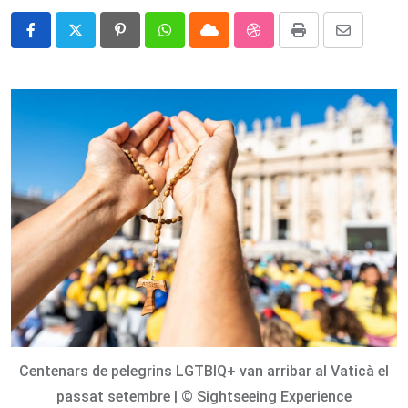
Pinterest
Whatsapp
Cloud
StumbleUpon
Print
Share
via
Email
Centenars de pelegrins LGTBIQ+ van arribar al Vaticà el
passat setembre | © Sightseeing Experience