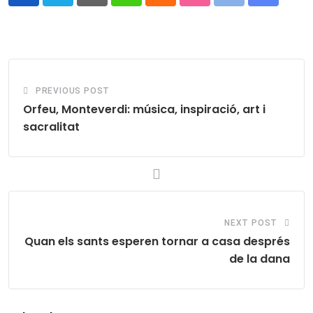
Pinterest
Whatsapp
Cloud
StumbleUpon
Print
Share
via
Email
PREVIOUS POST
Orfeu, Monteverdi: música, inspiració, art i
sacralitat
NEXT POST
Quan els sants esperen tornar a casa després
de la dana