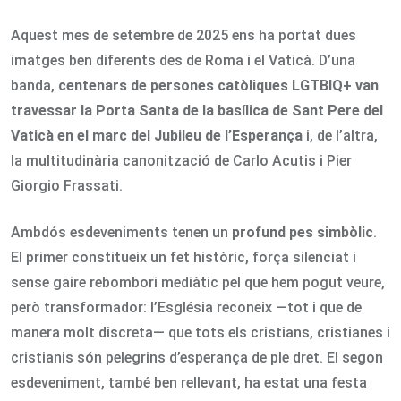
Aquest mes de setembre de 2025 ens ha portat dues
imatges ben diferents des de Roma i el Vaticà. D’una
banda,
centenars de persones catòliques LGTBIQ+ van
travessar la Porta Santa de la basílica de Sant Pere del
Vaticà en el marc del Jubileu de l’Esperança
i, de l’altra,
la multitudinària canonització de Carlo Acutis i Pier
Giorgio Frassati.
Ambdós esdeveniments tenen un
profund pes simbòlic
.
El primer constitueix un fet històric, força silenciat i
sense gaire rebombori mediàtic pel que hem pogut veure,
però transformador: l’Església reconeix —tot i que de
manera molt discreta— que tots els cristians, cristianes i
cristianis són pelegrins d’esperança de ple dret. El segon
esdeveniment, també ben rellevant, ha estat una festa