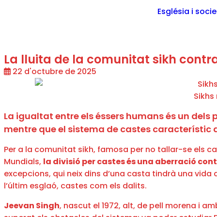
Església i soci
La lluita de la comunitat sikh contr
22 d'octubre de 2025
Sikhs
La igualtat entre els éssers humans és un dels 
mentre que el sistema de castes característic d
Per a la comunitat sikh, famosa per no tallar-se els ca
Mundials,
la divisió per castes és una aberració con
excepcions, qui neix dins d’una casta tindrà una vida
l’últim esglaó, castes com els dalits.
Jeevan Singh
, nascut el 1972, alt, de pell morena i 