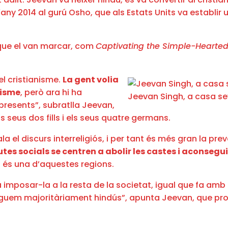
 2014 al gurú Osho, que als Estats Units va establir u
s que el van marcar, com
Captivating the Simple-Hearte
el cristianisme.
La gent volia
nisme
, però ara hi ha
Jeevan Singh, a casa sev
resents”, subratlla Jeevan,
ls seus dos fills i els seus quatre germans.
a el discurs interreligiós, i per tant és més gran la pre
utes socials se centren a abolir les castes i aconsegu
u és una d’aquestes regions.
a imposar-la a la resta de la societat, igual que fa amb 
em majoritàriament hindús”, apunta Jeevan, que promo