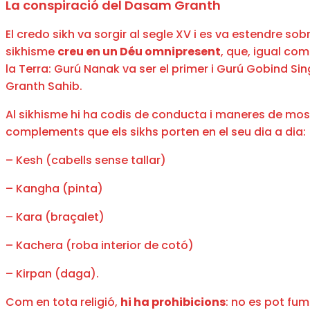
La conspiració del Dasam Granth
El credo sikh va sorgir al segle XV i es va estendre sob
sikhisme
creu en un Déu omnipresent
, que, igual com
la Terra: Gurú Nanak va ser el primer i Gurú Gobind Singh
Granth Sahib.
Al sikhisme hi ha codis de conducta i maneres de mostra
complements que els sikhs porten en el seu dia a dia:
– Kesh (cabells sense tallar)
– Kangha (pinta)
– Kara (braçalet)
– Kachera (roba interior de cotó)
– Kirpan (daga).
Com en tota religió,
hi ha prohibicions
: no es pot fum