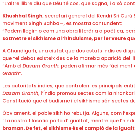
“L’altre llibre diu que Déu té cos, que sagna, i això con
Khushhal Singh
, secretari general del Kendri Sri Gurú
moviment Singh Sahba—, es mostra contundent:
“Podem llegir-lo com una obra literària o poètica, per
sotmetre el sikhisme a l’hinduisme, per fer veure q
A Chandigarh, una ciutat que dos estats indis es dispu
que “el debat existeix des de la mateixa aparició del llib
“Amb el
Dasam Granth
, poden afirmar més fàcilment
Granth
”.
Les autoritats índies, que controlen les principals enti
Dasam Granth
, l’Índia promou sectes com la nirankari,
Constitució que el budisme i el sikhisme són sectes de
Òbviament, el poble sikh ho rebutja. Alguns, com l’expre
“La nostra filosofia parla d’igualtat, mentre que l’hin
braman. De fet, el sikhisme és el campió de la igual