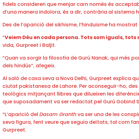
fidels consideren que menjar carn només és acceptable
d’una manera indolora, és a dir, contrària al sistema
Des de l’aparició del sikhisme, l’hinduisme ha mostrat 
“
Veiem Déu en cada persona. Tots som iguals, tot
vida, Gurpreet i Baljit.
“Quan va sorgir la filosofia de Gurú Nanak, qui més p
dels hindús”, afegeix.
Al saló de casa seva a Nova Delhi, Gurpreet explica que 
ciutat pakistanesa de Lahore. Per aconseguir-ho, des 
teològics mitjançant llibres que dilueixen les diferènci
que suposadament va ser redactat pel Gurú Gobind Sin
“L’aparició del
Dasam Granth
va ser una de les conspir
seva figura, fent veure que seguia deïtats, tal com fa
Gurpreet.