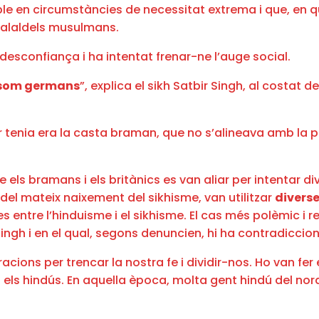
 en circumstàncies de necessitat extrema i que, en qua
 halaldels musulmans.
desconfiança i ha intentat frenar-ne l’auge social.
s som germans
”, explica el sikh Satbir Singh, al costat 
or tenia era la casta braman, que no s’alineava amb la 
els bramans i els britànics es van aliar per intentar divi
del mateix naixement del sikhisme, van utilitzar
diverse
es entre l’hinduisme i el sikhisme. El cas més polèmic i r
gh i en el qual, segons denuncien, hi ha contradiccio
acions per trencar la nostra fe i dividir-nos. Ho van fe
n els hindús. En aquella època, molta gent hindú del no