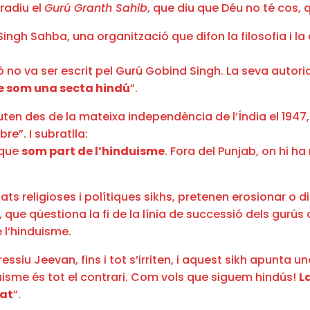
tradiu el
Gurú Granth Sahib
, que diu que Déu no té cos, 
 Singh Sahba, una organització que difon la filosofia i la
ò no va ser escrit pel Gurú Gobind Singh. La seva autori
ue som una secta hindú
”.
ten des de la mateixa independència de l’Índia el 1947,
re”. I subratlla:
 que
som part de l’hinduisme
. Fora del Punjab, on hi h
tats religioses i polítiques sikhs, pretenen erosionar o 
 que qüestiona la fi de la línia de successió dels gurús 
 l’hinduisme.
ssiu Jeevan, fins i tot s’irriten, i aquest sikh apunta un
duisme és tot el contrari. Com vols que siguem hindús!
L
tat
”.