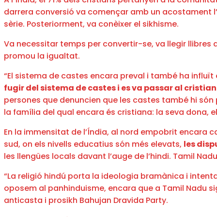
darrera conversió va començar amb un acostament l’any
sèrie. Posteriorment, va conèixer el sikhisme.
Va necessitar temps per convertir-se, va llegir llibre
promou la igualtat.
“El sistema de castes encara preval i també ha influït 
fugir del sistema de castes i es va passar al cristia
persones que denuncien que les castes també hi són p
la família del qual encara és cristiana: la seva dona, e
En la immensitat de l’Índia, al nord empobrit encara cal
sud, on els nivells educatius són més elevats,
les disp
les llengües locals davant l’auge de l’hindi. Tamil Nad
“La religió hindú porta la ideologia bramànica i intent
oposem al panhinduisme, encara que a Tamil Nadu sigu
anticasta i prosikh Bahujan Dravida Party.