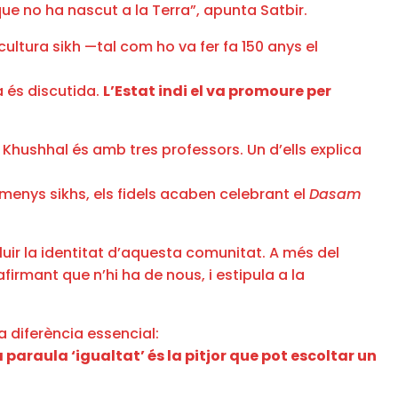
que no ha nascut a la Terra”, apunta Satbir.
 cultura sikh —tal com ho va fer fa 150 anys el
a és discutida.
L’Estat indi el va promoure per
 Khushhal és amb tres professors. Un d’ells explica
a menys sikhs, els fidels acaben celebrant el
Dasam
diluir la identitat d’aquesta comunitat. A més del
afirmant que n’hi ha de nous, i estipula a la
a diferència essencial:
a paraula ‘igualtat’ és la pitjor que pot escoltar un