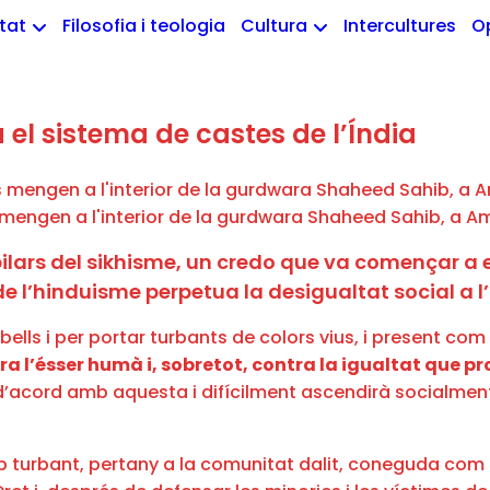
etat
Filosofia i teologia
Cultura
Intercultures
O
a el sistema de castes de l’Índia
 mengen a l'interior de la gurdwara Shaheed Sahib, a Am
pilars del sikhisme, un credo que va començar a e
e l’hinduisme perpetua la desigualtat social a l’
bells i per portar turbants de colors vius, i present co
tra l’ésser humà i, sobretot, contra la igualtat que 
 d’acord amb aquesta i difícilment ascendirà socialmen
amb turbant, pertany a la comunitat dalit, coneguda com