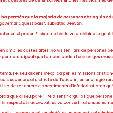
ret i, després de defensar les minories i les víctimes d
 ha permès que la majoria de persones obtinguin ed
governar aquest país”, subratlla Jeevan.
ntenen el poder. El sistema hindú va prohibir a la gent l’
ctuen amb les castes altes: no visiten llars de persones b
 ho permeten, igual que tampoc poden tenir un gos masc
tema, i el seu ascens s’explica per les missions cristian
dis superiors al districte de Tuticorin, en una regió ru
t i va deixar enrere els sentiments d’inferioritat amb q
da que al seu pare “li feia sentir orgullós que persones 
ir respectat i acceptat, es va convertir al cristianisme”
 dalit. Jeevan va néixer hindú, es va convertir al cristia