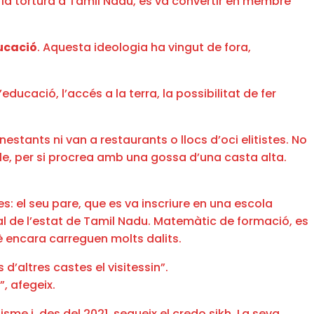
e la tortura a Tamil Nadu, es va convertir en membre
ucació
. Aquesta ideologia ha vingut de fora,
educació, l’accés a la terra, la possibilitat de fer
enestants ni van a restaurants o llocs d’oci elitistes. No
le, per si procrea amb una gossa d’una casta alta.
es: el seu pare, que es va inscriure en una escola
ral de l’estat de Tamil Nadu. Matemàtic de formació, es
uè encara carreguen molts dalits.
d’altres castes el visitessin”.
, afegeix.
nisme i, des del 2021, segueix el credo sikh. La seva