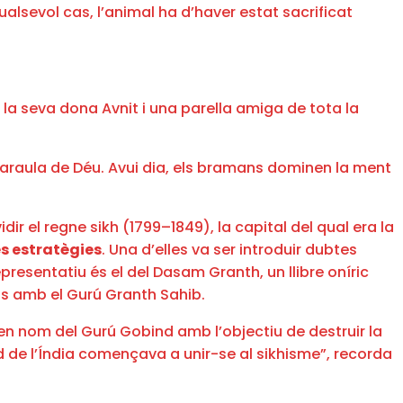
lsevol cas, l’animal ha d’haver estat sacrificat
de la seva dona Avnit i una parella amiga de tota la
paraula de Déu. Avui dia, els bramans dominen la ment
dir el regne sikh (1799–1849), la capital del qual era la
s estratègies
. Una d’elles va ser introduir dubtes
epresentatiu és el del Dasam Granth, un llibre oníric
ns amb el Gurú Granth Sahib.
r en nom del Gurú Gobind amb l’objectiu de destruir la
rd de l’Índia començava a unir-se al sikhisme”, recorda