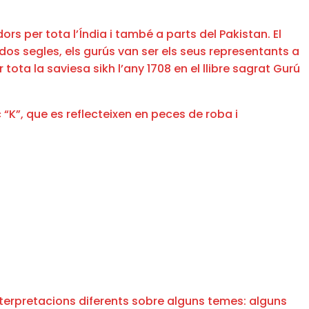
ors per tota l’Índia i també a parts del Pakistan. El
 dos segles, els gurús van ser els seus representants a
r tota la saviesa sikh l’any 1708 en el llibre sagrat Gurú
 “K”, que es reflecteixen en peces de roba i
interpretacions diferents sobre alguns temes: alguns