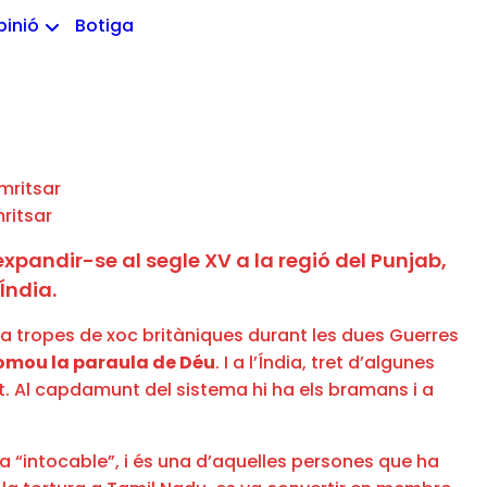
pinió
Botiga
ritsar
xpandir-se al segle XV a la regió del Punjab,
Índia.
m a tropes de xoc britàniques durant les dues Guerres
promou la paraula de Déu
. I a l’Índia, tret d’algunes
t. Al capdamunt del sistema hi ha els bramans i a
 a “intocable”, i és una d’aquelles persones que ha