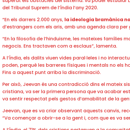
superat els obstacles del sistema: va poder estudiar D
del Tribunal Suprem de l’Índia l’any 2020.
“En els darrers 2.000 anys,
la ideologia bramànica no
d’estrangers com els aris, amb una agenda clara per 
“En la filosofia de l’hinduisme, les mateixes famílies ma
negocis. Ens tractaven com a esclaus”, lamenta.
A l’Índia, els dalits viuen vides paral·leles i no intera
poden, perquè les barreres físiques i mentals no els
Fins a aquest punt arriba la discriminació.
Per això, Jeevan és una contradicció dins el mateix sis
cristiana, va ser la primera persona que va acabar estu
va sentir respectat pels gestos d’amabilitat de la gen
Jeevan, que es va criar observant aquests canvis, recor
“Va començar a obrir-se a la gent i, com que es va sent
A l’Índia, el 71% dels cristians pertanyen a la comunitat