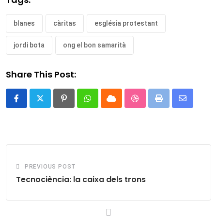
blanes
càritas
església protestant
jordi bota
ong el bon samarità
Share This Post:
Pinterest
Whatsapp
Cloud
StumbleUpon
Print
Share
via
Email
PREVIOUS POST
Tecnociència: la caixa dels trons