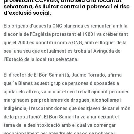
protestant CCFEAM, amb seu a la localitat
selvatana, és lluitar contra la pobresa i el risc
d’exclusió social.
Els orígens d’aquesta ONG blanenca es remunten amb la
diaconia de l’Església protestant el 1980 i va créixer tant
que el 2000 es constituí com a ONG, amb el lloguer de la
seu; una seu que actualment es troba a l’Avinguda de
l’Estació de la localitat selvatana.
El director de El Bon Samarità, Jaume Torrado, afirma
que “a Blanes aquest grup de persones disposades a
ajudar els altres, va iniciar el seu treball ajudant persones
marginades per
problemes de drogues, alcoholisme i
indigència
, i rescatant dones que desitjaven deixar el món
de la prostitució”. El Bon Samarità va anar deixant el
tema de la desintoxicació amb el qual va començar
vocacionalment per atendre els casos de pobresa i