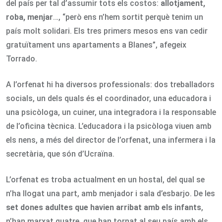
del país per tal d’assumir tots els costos:
allotjament,
roba, menjar
…, “però ens n’hem sortit perquè tenim un
país molt solidari. Els tres primers mesos ens van cedir
gratuïtament uns apartaments a Blanes”, afegeix
Torrado.
A l’orfenat hi ha diversos professionals: dos treballadors
socials, un dels quals és el coordinador, una educadora i
una psicòloga, un cuiner, una integradora i la responsable
de l’oficina tècnica. L’educadora i la psicòloga viuen amb
els nens, a més del director de l’orfenat, una infermera i la
secretària, que són d’Ucraïna.
L’orfenat es troba actualment en un hostal, del qual se
n’ha llogat una part, amb menjador i sala d’esbarjo. De les
set dones adultes que havien arribat amb els infants
,
n’han marxat quatre, que han tornat al seu país amb els