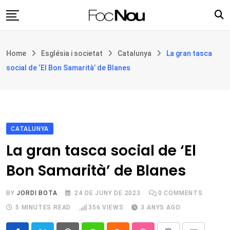
Skip
to
content
Església i societat
Home
Església i societat
Catalunya
La gran tasca
Filosofia i teologia
social de ‘El Bon Samarità’ de Blanes
Cultura
Intercultures
Opinió
CATALUNYA
Botiga
La gran tasca social de ‘El
Bon Samarità’ de Blanes
BY
JORDI BOTA
24 DE JUNY DE 2023
0
COMMENTS
5 MINUTES READ
356
VIEWS
3 ANYS AGO