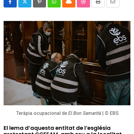
Pinterest
Whatsapp
Cloud
StumbleUpon
Print
Share
via
Email
Teràpia ocupacional de
El Bon Samarità
| © EBS
El lema d’aquesta entitat de l’església