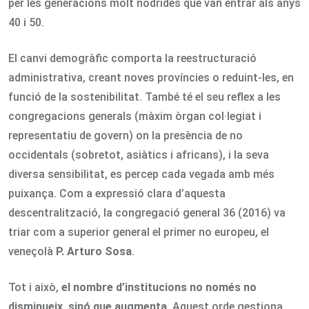
per les generacions molt nodrides que van entrar als anys
40 i 50.
El canvi demogràfic comporta la reestructuració
administrativa, creant noves províncies o reduint-les, en
funció de la sostenibilitat. També té el seu reflex a les
congregacions generals (màxim òrgan col·legiat i
representatiu de govern) on la presència de no
occidentals (sobretot, asiàtics i africans), i la seva
diversa sensibilitat, es percep cada vegada amb més
puixança. Com a expressió clara d’aquesta
descentralització, la congregació general 36 (2016) va
triar com a superior general el primer no europeu, el
veneçolà
P. Arturo Sosa
.
Tot i això,
el nombre d’institucions no només no
disminueix, sinó que augmenta
. Aquest orde gestiona