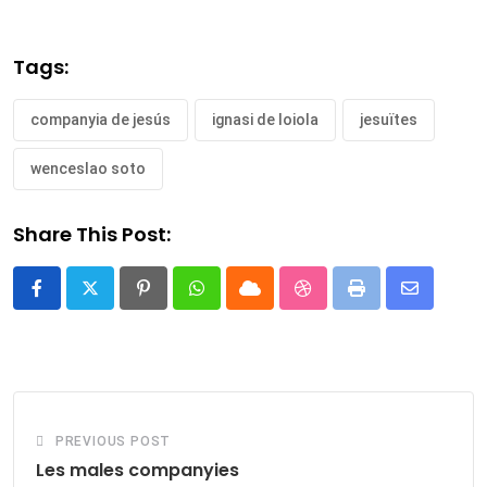
Tags:
companyia de jesús
ignasi de loiola
jesuïtes
wenceslao soto
Share This Post:
Pinterest
Whatsapp
Cloud
StumbleUpon
Print
Share
via
Email
PREVIOUS POST
Les males companyies