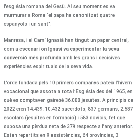
l’església romana del Gesù. Al seu moment es va
murmurar a Roma “el papa ha canonitzat quatre
espanyols i un sant”.
Manresa, i el Camí Ignasià han tingut un paper central,
com a
escenari on
Ignasi va experimentar la seva
conversió més profunda
amb les grans i decisives
experiències espirituals de la seva vida.
L’orde fundada pels 10 primers companys pateix l’hivern
vocacional que assota a tota l’Església des del 1965, en
què es comptaven gairebé 36.000 jesuïtes. A principis de
2022 eren 14.439: 10.432 sacerdots, 837 germans, 2.587
escolars (jesuïtes en formació) i 583 novicis, fet que
suposa una pèrdua neta de 379 respecte a l’any anterior.
Estan repartits en 9 assistències, 64 províncies, 3