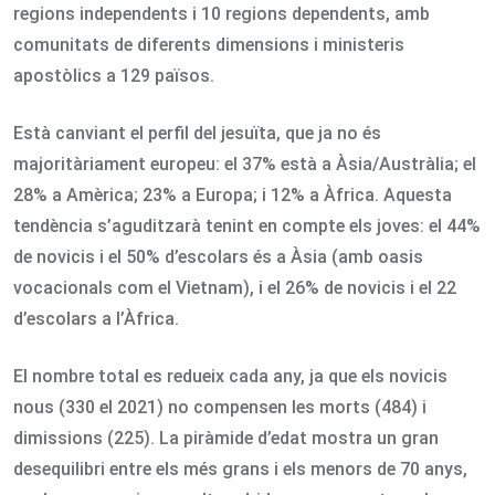
regions independents i 10 regions dependents, amb
comunitats de diferents dimensions i ministeris
apostòlics a 129 països.
Està canviant el perfil del jesuïta, que ja no és
majoritàriament europeu: el 37% està a Àsia/Austràlia; el
28% a Amèrica; 23% a Europa; i 12% a Àfrica. Aquesta
tendència s’aguditzarà tenint en compte els joves: el 44%
de novicis i el 50% d’escolars és a Àsia (amb oasis
vocacionals com el Vietnam), i el 26% de novicis i el 22
d’escolars a l’Àfrica.
El nombre total es redueix cada any, ja que els novicis
nous (330 el 2021) no compensen les morts (484) i
dimissions (225). La piràmide d’edat mostra un gran
desequilibri entre els més grans i els menors de 70 anys,