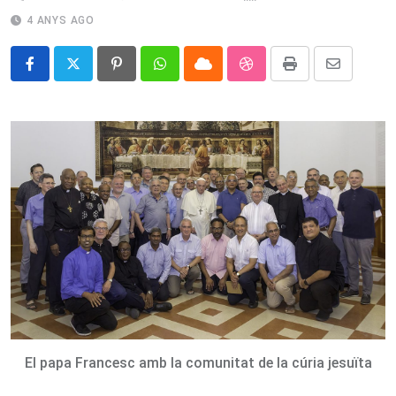
4 ANYS AGO
Pinterest
Whatsapp
Cloud
StumbleUpon
Print
Share
via
Email
El papa Francesc amb la comunitat de la cúria jesuïta