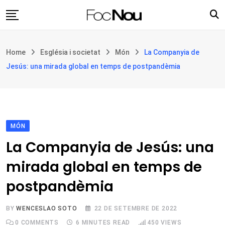
Skip
to
content
Església i societat
Home
Església i societat
Món
La Companyia de
Filosofia i teologia
Jesús: una mirada global en temps de postpandèmia
Cultura
Intercultures
Opinió
MÓN
Botiga
La Companyia de Jesús: una
mirada global en temps de
postpandèmia
BY
WENCESLAO SOTO
22 DE SETEMBRE DE 2022
0
COMMENTS
6 MINUTES READ
450
VIEWS