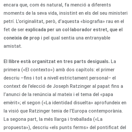
encara que, com és natural, fa menció a diferents
moments de la seva vida, insistint en els del seu ministeri
petrí. L’originalitat, però, d’aquesta «biografia» rau en el
fet de ser
explicada per un col·laborador estret, que el
coneixia de prop
i pel qual sentia una entranyable
amistat.
El llibre està organitzat en tres parts desiguals.
La
primera («El contexto») amb dos capítols: el primer
descriu –fins i tot a nivell estrictament personal– el
context de l’elecció de Joseph Ratzinger al papat fins a
l’anunci de la renúncia al mateix i el tema del «papa
emèrit»; el segon («La identidad disuelta» aprofundeix en
la visió que Ratzinger tenia de l’Europa contemporània.
La segona part, la més llarga i treballada («La
propuesta»), descriu «els punts ferms» del pontificat del