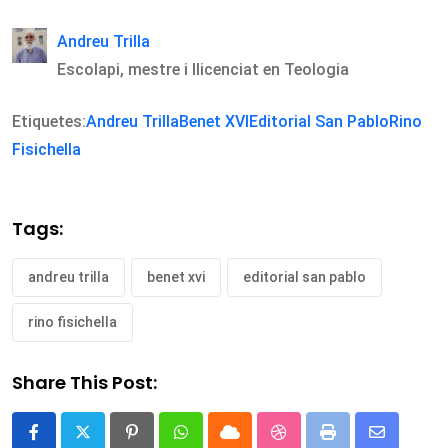
Andreu Trilla
Escolapi, mestre i llicenciat en Teologia
Etiquetes:
Andreu Trilla
Benet XVI
Editorial San Pablo
Rino
Fisichella
Tags:
andreu trilla
benet xvi
editorial san pablo
rino fisichella
Share This Post:
Pinterest
Whatsapp
Cloud
StumbleUpon
Print
Share