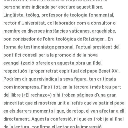
persona més indicada per escriure aquest llibre.
Lingüista, teòleg, professor de teologia fonamental,
rector d’Universitat, col·laborador com a consultor o
membre en diverses instàncies vaticanes, arquebisbe,
bon coneixedor de l’obra teològica de Ratzinger… En
forma de testimoniatge personal, l’actual president del
pontifici consell per a la promoció de la nova
evangelització ofereix en aquesta obra un fidel,
respectuós i proper retrat espiritual del papa Benet XVI.
Podríem dir que reivindica la seva figura, tan criticada
com incompresa. Fins i tot, en la tercera i més breu part
del llibre («El rechazo») s’hi troben pàgines d’una gran
sinceritat que el mostren unit al refús que va patir el papa
en els darrers moments i que, de retop, el van afectar a ell
directament. Aquesta confessió, ni que es trobi ja al final
de la lectura, confirma el lector en la impressió