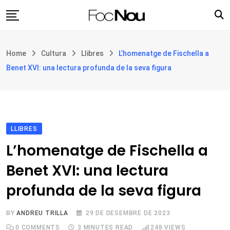
Skip
to
content
Església i societat
Home
Cultura
Llibres
L’homenatge de Fischella a
Filosofia i teologia
Benet XVI: una lectura profunda de la seva figura
Cultura
Intercultures
Opinió
LLIBRES
Botiga
L’homenatge de Fischella a
Benet XVI: una lectura
profunda de la seva figura
BY
ANDREU TRILLA
29 DE DESEMBRE DE 2023
0
COMMENTS
3 MINUTES READ
248
VIEWS