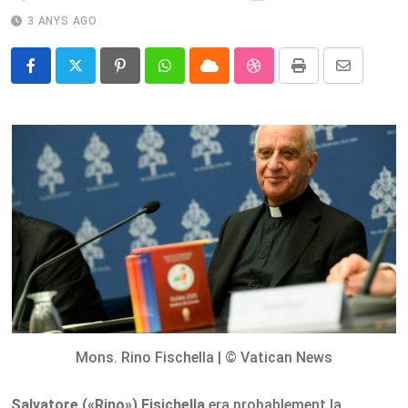
3 ANYS AGO
Pinterest
Whatsapp
Cloud
StumbleUpon
Print
Share
via
Email
Mons. Rino Fischella | © Vatican News
Salvatore («Rino») Fisichella
era probablement la