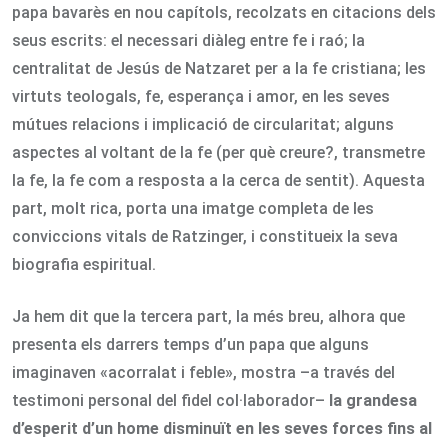
papa bavarès en nou capítols, recolzats en citacions dels
seus escrits: el necessari diàleg entre fe i raó; la
centralitat de Jesús de Natzaret per a la fe cristiana; les
virtuts teologals, fe, esperança i amor, en les seves
mútues relacions i implicació de circularitat; alguns
aspectes al voltant de la fe (per què creure?, transmetre
la fe, la fe com a resposta a la cerca de sentit). Aquesta
part, molt rica, porta una imatge completa de les
conviccions vitals de Ratzinger, i constitueix la seva
biografia espiritual.
Ja hem dit que la tercera part, la més breu, alhora que
presenta els darrers temps d’un papa que alguns
imaginaven «acorralat i feble», mostra –a través del
testimoni personal del fidel col·laborador–
la grandesa
d’esperit d’un home disminuït en les seves forces fins al