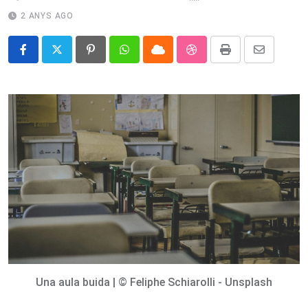
2 ANYS AGO
Pinterest
Whatsapp
Cloud
StumbleUpon
Print
Share
via
Email
Una aula buida | © Feliphe Schiarolli - Unsplash