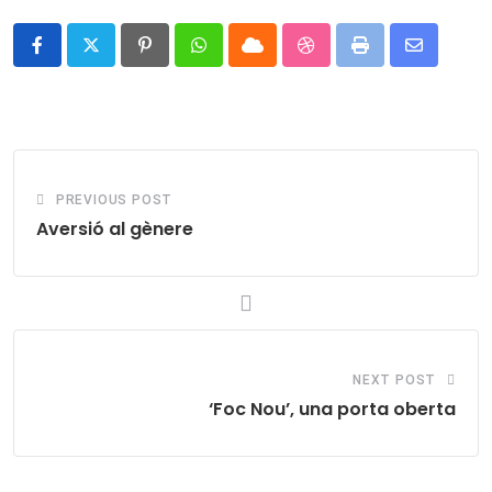
Pinterest
Whatsapp
Cloud
StumbleUpon
Print
Share
via
Email
PREVIOUS POST
Aversió al gènere
NEXT POST
‘Foc Nou’, una porta oberta