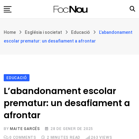
Skip
to
content
Església i societat
Home
Església i societat
Educació
L’abandonament
Filosofia i teologia
escolar prematur: un desafiament a afrontar
Cultura
Intercultures
Opinió
EDUCACIÓ
Botiga
L’abandonament escolar
prematur: un desafiament a
afrontar
BY
MAITE GARCÉS
28 DE GENER DE 2025
0
COMMENTS
2 MINUTES READ
263
VIEWS