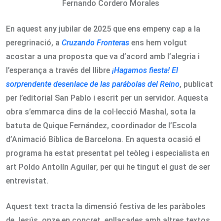
Fernando Cordero Morales
En aquest any jubilar de 2025 que ens empeny cap a la
peregrinació, a
Cruzando Fronteras
ens hem volgut
acostar a una proposta que va d’acord amb l’alegria i
l’esperança a través del llibre
¡Hagamos fiesta! El
sorprendente desenlace de las parábolas del Reino
, publicat
per l’editorial San Pablo i escrit per un servidor. Aquesta
obra s’emmarca dins de la col·lecció Mashal, sota la
batuta de Quique Fernández, coordinador de l’Escola
d’Animació Bíblica de Barcelona. En aquesta ocasió el
programa ha estat presentat pel teòleg i especialista en
art Poldo Antolín Aguilar, per qui he tingut el gust de ser
entrevistat.
Aquest text tracta la dimensió festiva de les paràboles
de Jesús, onze en concret, enllaçades amb altres textos