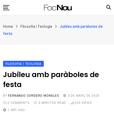
Skip
to
content
Església i societat
Home
Filosofia i Teologia
Jubileu amb paràboles de
Filosofia i teologia
festa
Cultura
Intercultures
Opinió
FILOSOFIA I TEOLOGIA
Botiga
Jubileu amb paràboles de
festa
BY
FERNANDO CORDERO MORALES
3 DE MARÇ DE 2025
0
COMMENTS
4 MINUTES READ
255
VIEWS
1 ANY AGO