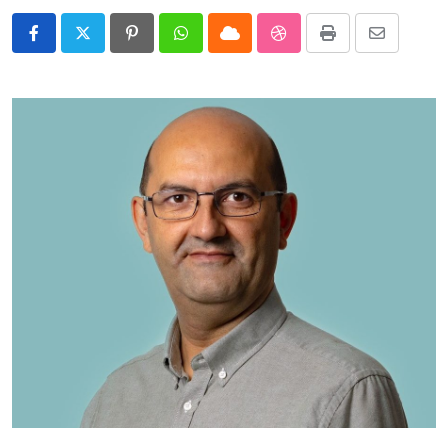
Pinterest
Whatsapp
Cloud
StumbleUpon
Print
Share
via
Email