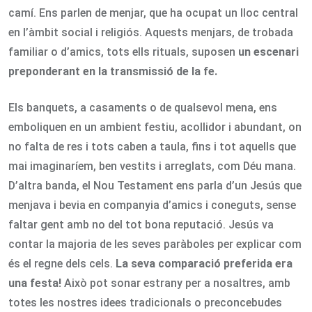
camí. Ens parlen de menjar, que ha ocupat un lloc central
en l’àmbit social i religiós. Aquests menjars, de trobada
familiar o d’amics, tots ells rituals, suposen
un escenari
preponderant en la transmissió de la fe.
Els banquets, a casaments o de qualsevol mena, ens
emboliquen en un ambient festiu, acollidor i abundant, on
no falta de res i tots caben a taula, fins i tot aquells que
mai imaginaríem, ben vestits i arreglats, com Déu mana.
D’altra banda, el Nou Testament ens parla d’un Jesús que
menjava i bevia en companyia d’amics i coneguts, sense
faltar gent amb no del tot bona reputació. Jesús va
contar la majoria de les seves paràboles per explicar com
és el regne dels cels.
La seva comparació preferida era
una festa!
Això pot sonar estrany per a nosaltres, amb
totes les nostres idees tradicionals o preconcebudes