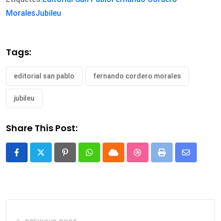
Morales
Jubileu
Tags:
editorial san pablo
fernando cordero morales
jubileu
Share This Post:
Pinterest
Whatsapp
Cloud
StumbleUpon
Print
Share
via
Email