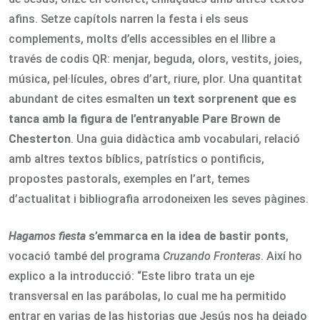
afins. Setze capítols narren la festa i els seus
complements, molts d’ells accessibles en el llibre a
través de codis QR: menjar, beguda, olors, vestits, joies,
música, pel·lícules, obres d’art, riure, plor. Una quantitat
abundant de cites esmalten
un text sorprenent que es
tanca amb la figura de l’entranyable Pare Brown de
Chesterton
. Una guia didàctica amb vocabulari, relació
amb altres textos bíblics, patrístics o pontificis,
propostes pastorals, exemples en l’art, temes
d’actualitat i bibliografia arrodoneixen les seves pàgines.
Hagamos fiesta
s’emmarca en la idea de bastir ponts
,
vocació també del programa
Cruzando Fronteras
. Així ho
explico a la introducció: “Este libro trata un eje
transversal en las parábolas, lo cual me ha permitido
entrar en varias de las historias que Jesús nos ha dejado