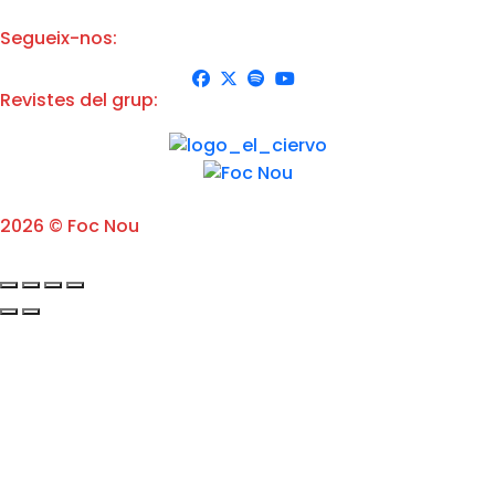
e
l
Segueix-nos:
'
A
v
Revistes del grup:
í
s
L
e
g
a
l
2026 © Foc Nou
*