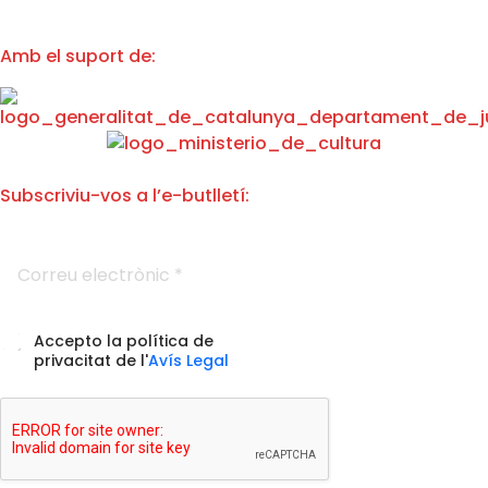
Amb el suport de:
Subscriviu-vos a l’e-butlletí:
p
C
r
o
i
r
v
r
a
e
c
A
Accepto la política de
u
i
c
privacitat de l'
Avís Legal
e
t
c
l
a
e
e
t
p
c
d
t
t
e
a
r
p
c
ò
o
i